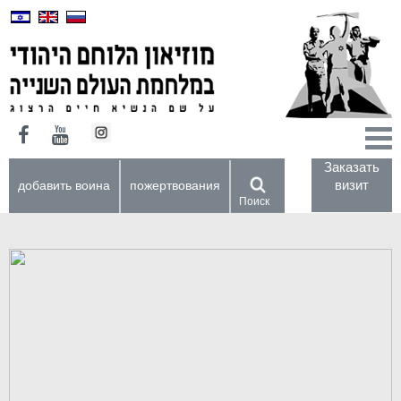
Заказать
визит
добавить воина
пожертвования
Поиск