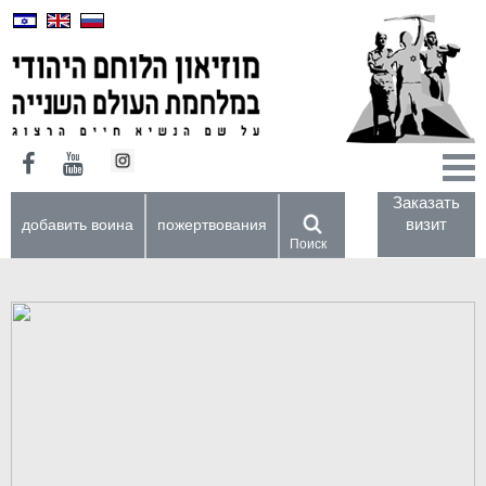
Заказать
визит
добавить воина
пожертвования
Поиск