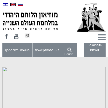
Заказать
визит
добавить воина
пожертвования
Поиск