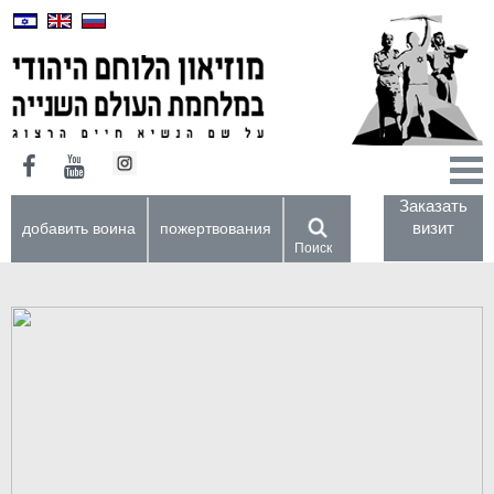
Заказать
визит
добавить воина
пожертвования
Поиск