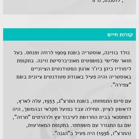
, לוטננט, מ"פ
קורות חיים
נולד בווינה, אוסטריה בשנת 1909 לרוזה ופנחס. בעל
תואר שלישי במשפטים מאוניברסיטת ווינה. בתקופת
לימודיו כיהן כיו'ר ארגון הסטודנטים הציוניים
באוסטריה והיה פעיל באגודת סטודנטים ציונית בשם
"צפירה".
עם סיום התמחותו, בשנת התרצ"ג, 1933, עלה לארץ,
לראשון לציון. תחילה עבד כפועל חקלאי ובהמשך, היה
למחסנאי בבית החרושת לעיבוד עץ ולרהיטים "תרזה",
שם גם התגורר עם משפחתו. בתקופת המאורעות,
(התרצ"ו, 1936) היה פעיל ב"הגנה".