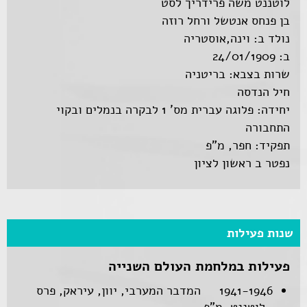
לוטננט משה פרידריך לסט
בן פנחס אנטשל ורחל רוזה
נולד ב: וינה,אוסטריה
ב: 24/01/1909
שרות בצבא: בריטניה
חיל הנדסה
יחידה: פלוגה עברית מס' 1 לבקרה בנמלים ובקוי
התחבורה
תפקיד: חפר, מ"פ
נפטר ב ראשון לציון
שנות פעילות
פעילות במלחמת העולם השנייה
1941-1946
המדבר המערבי, יוון, עיראק, פרס