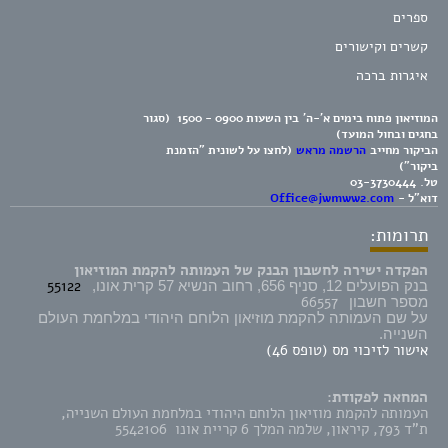
ספרים
קשרים וקישורים
איגרות ברכה
המוזיאון פתוח בימים א'-ה' בין השעות 0900 - 1500 (סגור
בחגים ובחול המועד)
הביקור מחייב
הרשמה מראש
(לחצו על לשונית "הזמנת
ביקור")
טל.
03-3730444
דוא"ל -
Office@jwmww2.com
תרומות:
הפקדה ישירה לחשבון הבנק של העמותה להקמת המוזיאון
55122
בנק הפועלים 12, סניף 656, רחוב הנשיא 57 קרית אונו,
66557
מספר חשבון
על שם העמותה להקמת מוזיאון הלוחם היהודי במלחמת העולם
השנייה.
אישור לזיכוי מס (טופס 46)
המחאה לפקודת:
העמותה להקמת מוזיאון הלוחם היהודי במלחמת העולם השנייה,
ת"ד 793, קיראון, שלמה המלך 6 קריית אונו 5542106