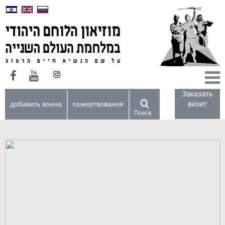
Заказать
визит
добавить воина
пожертвования
Поиск