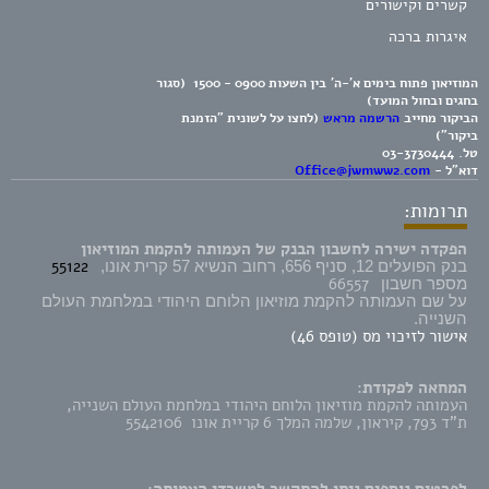
קשרים וקישורים
איגרות ברכה
המוזיאון פתוח בימים א'-ה' בין השעות 0900 - 1500 (סגור
בחגים ובחול המועד)
הביקור מחייב
הרשמה מראש
(לחצו על לשונית "הזמנת
ביקור")
טל.
03-3730444
דוא"ל -
Office@jwmww2.com
תרומות:
הפקדה ישירה לחשבון הבנק של העמותה להקמת המוזיאון
55122
בנק הפועלים 12, סניף 656, רחוב הנשיא 57 קרית אונו,
66557
מספר חשבון
על שם העמותה להקמת מוזיאון הלוחם היהודי במלחמת העולם
השנייה.
אישור לזיכוי מס (טופס 46)
המחאה לפקודת:
העמותה להקמת מוזיאון הלוחם היהודי במלחמת העולם השנייה,
ת"ד 793, קיראון, שלמה המלך 6 קריית אונו 5542106