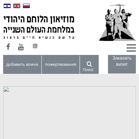
Заказать
визит
добавить воина
пожертвования
Поиск