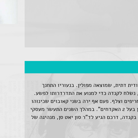
משפחה יהודית דתית, שמוצאה מפולין. בנעוריו התחנך
, נשלח לקנדה כדי למנוע את התדרדרותו לפשע.
פים וצלף. פעם אף ירה בשני קאובוים שכינוהו
"יהודי מלוכלך". היה ידוע בכינויו "כהן בעל 2 האקדחים". במהלך השנים התעשר מעסקי
בקנדה, דרכם הגיע לד"ר סון יאט סן, מנהיגה של