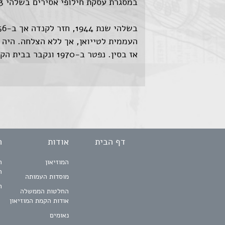
במסגרת עסקת חילופי אסירים בשלהי 1943.
העממית לטייואן, אך ללא הצלחה. היה
אז בסין. נפטר ב-1970 ונקבר בבית הקברות היהודי במנצ'סטר.
דף הבית
אודות
ה
המוזיאון
ה
ה
מוסדות העמותה
ח
החלטות הממשלה
אודות הקמת המוזיאון
נאומים