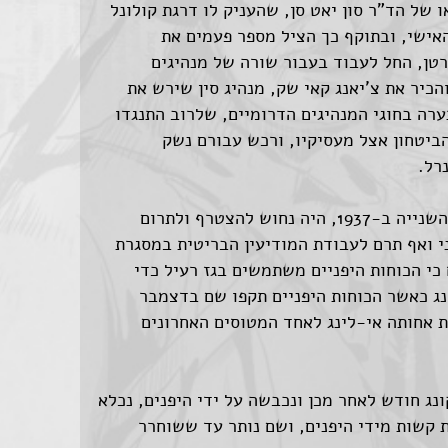
ם ה-1 ואח"כ בצבאו של הד"ר סון יאט סן, שהעניק לו דרגת קולונל
אישי, ובתוקף כך הציל מספר פעמים את
מחלת הסרטן, החל לעבוד בעבור שורה של מנהיגים
הכיר את צ'יאנג קאי שק, מנהיג סין שירש את
תערה בחוגי המנהיגים הדרומיים, שלרוב התנגדו
הביטחון אצל מעסיקיו, ורכש עבורם נשק
רל.
כאשר פלשה יפן לסין במלחמת סין-יפן השנייה ב-1937, היה נחוש להצטרף ולתרום
י ואף תרם לעבודת המודיעין הבריטית במסגרת
כי הכוחות היפניים משתמשים בגז רעיל כדי
ונג כאשר הכוחות היפניים תקפו שם בדצמבר
 ואת אחותה אי-לינג לאחד המטוסים האחרונים
נג חודש לאחר מכן ונכבשה על ידי היפנים, נכלא
 קשות מידי היפנים, ושם נותר עד ששוחרר