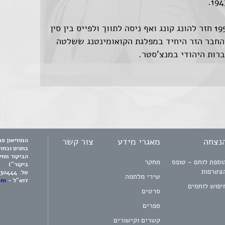
בשלהי שנת 1944, חזר לקנדה אך ב-1956 חזר להונג קונג ואף ניסה לתווך ולפייס בין סין
 החבר הזר היחיד במפלגת הקואומינטנג ששלטה
נצחה
מאגרי מידע
צור קשר
בחגים ובחו
הביקור מחי
וספת לוחם - טופס
מחקר
ביקור")
צטרפות
טל.
730444
שירי מלחמה
דוא"ל -
om
יפוש לוחמים
סרטים
ספרים
קשרים וקישורים