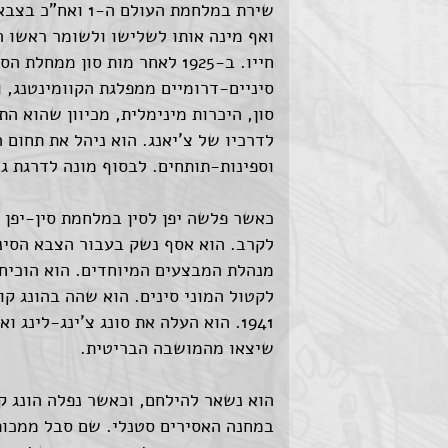
שירת במלחמת העול
ואף מינה אותו לשלישו ולשומר ראשו ה
חייו. ב-1925 לאחר מות סון מ
סיניים-דרומיים ממפלגת הקוומינטנג, ו
סון, היכרות מינימלית, מכיוון שהוא ה
לדרכיו של צ'יאנג. הוא ניהל את תחום 
וספינות-תותחים. לבסוף מונה לדרגת גנ
לקרב. הוא אסף נשק בעבור הצבא הסינ
מנהלת המבצעים המיוחדים. הוא הוכיח 
לקטול המוני סינים. הוא שהה בהונג ק
1941. הוא העלה את סונג צ'ינג-לינג
שיצאו מהמושבה הבריטית.
הוא נשאר להילחם, וכאשר נפלה הונג קו
במחנה האסירים סטנלי. שם סבל ממכות