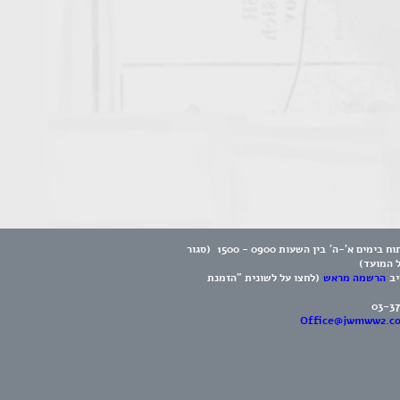
המוזיאון פתוח בימים א'-ה' בין השעות 0900 - 1500 (סגור
ל המועד)
יב
הרשמה מראש
(לחצו על לשונית "הזמנת
03-3
Office@jwmww2.c