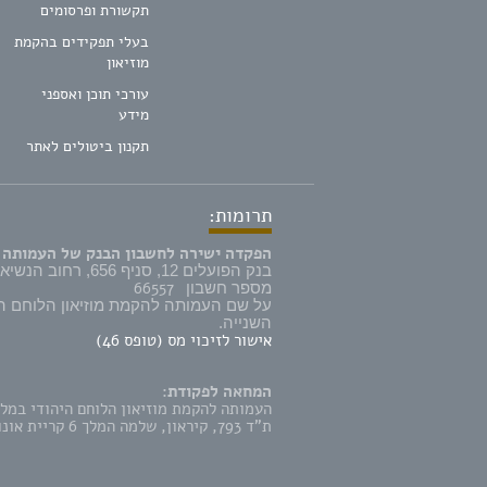
תקשורת ופרסומים
בעלי תפקידים בהקמת
מוזיאון
עורכי תוכן ואספני
מידע
תקנון ביטולים לאתר
תרומות:
הפקדה ישירה לחשבון הבנק של העמותה 
בנק הפועלים 12, סניף 656, רחוב הנשיא 57 קרית אונו,
66557
מספר חשבון
על שם העמותה להקמת מוזיאון הלוחם ה
השנייה.
אישור לזיכוי מס (טופס 46)
המחאה לפקודת:
העמותה להקמת מוזיאון הלוחם היהודי במל
ת"ד 793, קיראון, שלמה המלך 6 קריית אונו 5542106