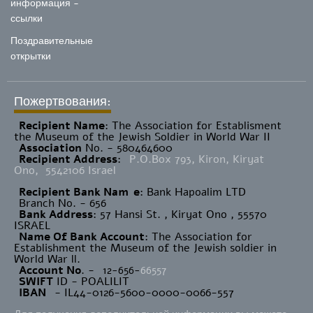
информация -
ссылки
Поздравительные
открытки
Пожертвования:
Recipient Name
​: The Association for Establisment
the Museum of the Jewish Soldier in World War II
Association
No. - 580464600
Recipient Address
:
P.O.Box 793, Kiron, Kiryat
Ono, 5542106 Israel
Recipient Bank Nam
e
: Bank Hapoalim LTD
Branch No. - 656
Bank Address
: 57 Hansi St. , Kiryat Ono , 55570
ISRAEL
Name Of Bank Account
: The Association for
Establishment the Museum of the Jewish soldier in
World War ll.
Account No
. -
12-656-
66557
SWIFT
ID - POALILIT
IBAN
- IL44-0126-5600-0000-0066-557