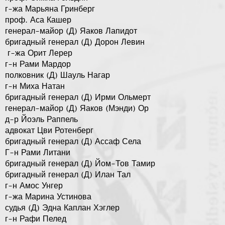
г-жа Марьяна Гринберг
проф. Аса Кашер
генерал-майор (Д) Яаков Лапидот
бригадный генерал (Д) Дорон Левин
г-жа Орит Лерер
г-н Рами Мардор
полковник (Д) Шауль Нагар
г-н Миха Натан
бригадный генерал (Д) Ирми Ольмерт
генерал-майор (Д) Яаков (Мэнди) Ор
д-р Йоэль Раппель
адвокат Цви Ротенберг
бригадный генерал (Д) Ассаф Села
Г-н Рами Литани
бригадный генерал (Д) Йом-Тов Тамир
бригадный генерал (Д) Илан Тал
г-н Амос Унгер
г-жа Марина Устинова
судья (Д) Эдна Каплан Хэглер
​г-н Рафи Пелед