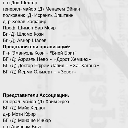
г-н Дов Шехтер
генерал-майор (Д) Менахем Эйнан
полковник (Д) Исраиль Эпштейн
​д-р Ховав Зафарир
Проф. Шимон Бар Меир
Бг (Д) Шломо Коэн
Бг (Д) Авнер Шалев
Представители организаций:
Г-н Эмануэль Коэн - "Бней Брит"
БГ (Д) Азриэль Нево - «Дорот Хемшех»
БГ (Д) Доктор Ефрем Лапид - «Ха-Хагана»
БГ (Д) Йерми Ольмерт - «Зевет»
Представители Ассоциации:
генерал-майор (Д) Хаим Эрез
БГ (Д) Майк Херцог
д-р Моти Кфир
БГ (Д) Менаше Инбар
г-н Авиноам Бруг