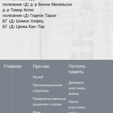
полковник (Д) д-р Бенни Михельсон
д-р Тамар Кетко
полковник (Д) Гидеон Таран
БГ (Д) Шимон Хефец
БГ (Д) Цвика Кан-Тор
Главная
Про нас
Почтить
память
Музей
Добавить
Организационная
участника
структура
войны
Правительственные
Поиск
решения о музее
участника
Речи
войны