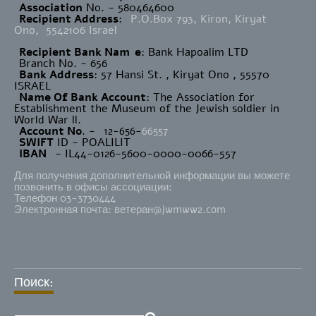
Association
No. - 580464600
Recipient Address
:
P.O.Box 793, Kiron, Kiryat
Ono, 5542106 Israel
Recipient Bank Nam
e
: Bank Hapoalim LTD
Branch No. - 656
Bank Address
: 57 Hansi St. , Kiryat Ono , 55570
ISRAEL
Name Of Bank Account
: The Association for
Establishment the Museum of the Jewish soldier in
World War ll.
Account No
. -
12-656-
66557
SWIFT
ID - POALILIT
IBAN
- IL44-0126-5600-0000-0066-557
Для получения дополнительной информации вы можете
позвонить в офисы ассоциации:
Телефон 03-3730444
Электронная почта: ветеран@jwmww2.com
Поиск: