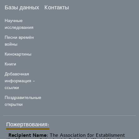
Базы данных
Kонтакты
Научные
исследования
Песни времён
войны
Кинокартины
Книги
Добавочная
информация -
ссылки
Поздравительные
открытки
Пожертвования:
Recipient Name
​: The Association for Establisment