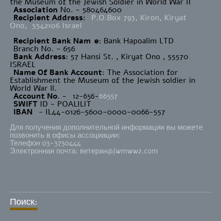
the Museum of the Jewish Soldier in World War II
Association
No. - 580464600
Recipient Address
:
P.O.Box 793, Kiron, Kiryat
Ono, 5542106 Israel
Recipient Bank Nam
e
: Bank Hapoalim LTD
Branch No. - 656
Bank Address
: 57 Hansi St. , Kiryat Ono , 55570
ISRAEL
Name Of Bank Account
: The Association for
Establishment the Museum of the Jewish soldier in
World War ll.
Account No
. -
12-656-
66557
SWIFT
ID - POALILIT
IBAN
- IL44-0126-5600-0000-0066-557
Для получения дополнительной информации вы можете
позвонить в офисы ассоциации:
Телефон 03-3730444
Электронная почта: ветеран@jwmww2.com
Поиск: