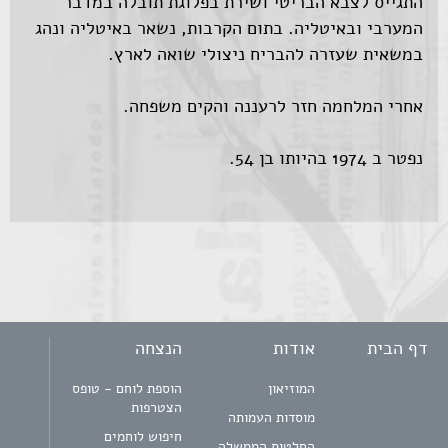
התגייס לצבא הבריטי ושירת בפלוגת תובלה במדבר
המערבי ובאיטליה. בתום הקרבות, נשאר באיטליה ונהג
במשאית שעזרה להבריח ניצולי שואה לארץ.
אחרי המלחמה חזר לרעננה והקים משפחה.
נפטר ב 1974 בהיותו בן 54.
דף הבית
אודות
הנצחה
המוזיאון
הוספת לוחם - טופס
הצטרפות
מוסדות העמותה
חיפוש לוחמים
החלטות הממשלה