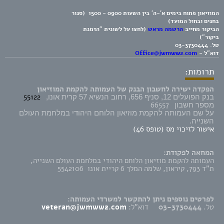
המוזיאון פתוח בימים א'-ה' בין השעות 0900 - 1500 (סגור
בחגים ובחול המועד)
הביקור מחייב
הרשמה מראש
(לחצו על לשונית "הזמנת
ביקור")
טל.
03-3730444
דוא"ל -
Office@jwmww2.com
תרומות:
הפקדה ישירה לחשבון הבנק של העמותה להקמת המוזיאון
55122
בנק הפועלים 12, סניף 656, רחוב הנשיא 57 קרית אונו,
66557
מספר חשבון
על שם העמותה להקמת מוזיאון הלוחם היהודי במלחמת העולם
השנייה.
אישור לזיכוי מס (טופס 46)
המחאה לפקודת:
העמותה להקמת מוזיאון הלוחם היהודי במלחמת העולם השנייה,
ת"ד 793, קיראון, שלמה המלך 6 קריית אונו 5542106
לפרטים נוספים ניתן להתקשר למשרדי העמותה:
טל.
03-3730444
דוא"ל:
veteran@jwmww2.com