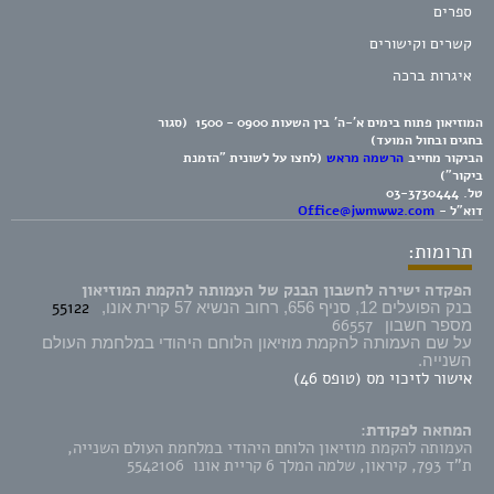
ספרים
קשרים וקישורים
איגרות ברכה
המוזיאון פתוח בימים א'-ה' בין השעות 0900 - 1500 (סגור
בחגים ובחול המועד)
הביקור מחייב
הרשמה מראש
(לחצו על לשונית "הזמנת
ביקור")
טל.
03-3730444
דוא"ל -
Office@jwmww2.com
תרומות:
הפקדה ישירה לחשבון הבנק של העמותה להקמת המוזיאון
55122
בנק הפועלים 12, סניף 656, רחוב הנשיא 57 קרית אונו,
66557
מספר חשבון
על שם העמותה להקמת מוזיאון הלוחם היהודי במלחמת העולם
השנייה.
אישור לזיכוי מס (טופס 46)
המחאה לפקודת:
העמותה להקמת מוזיאון הלוחם היהודי במלחמת העולם השנייה,
ת"ד 793, קיראון, שלמה המלך 6 קריית אונו 5542106