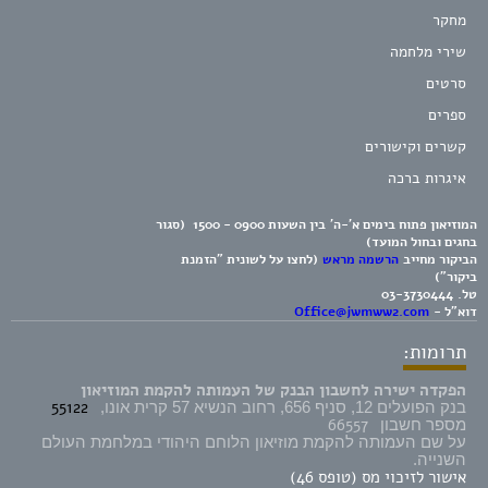
מחקר
שירי מלחמה
סרטים
ספרים
קשרים וקישורים
איגרות ברכה
המוזיאון פתוח בימים א'-ה' בין השעות 0900 - 1500 (סגור
בחגים ובחול המועד)
הביקור מחייב
הרשמה מראש
(לחצו על לשונית "הזמנת
ביקור")
טל.
03-3730444
דוא"ל -
Office@jwmww2.com
תרומות:
הפקדה ישירה לחשבון הבנק של העמותה להקמת המוזיאון
55122
בנק הפועלים 12, סניף 656, רחוב הנשיא 57 קרית אונו,
66557
מספר חשבון
על שם העמותה להקמת מוזיאון הלוחם היהודי במלחמת העולם
השנייה.
אישור לזיכוי מס (טופס 46)