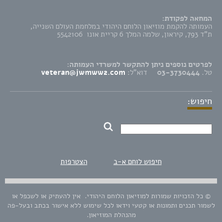
המחאה לפקודת:
העמותה להקמת מוזיאון הלוחם היהודי במלחמת העולם השנייה,
ת"ד 793, קיראון, שלמה המלך 6 קריית אונו 5542106
לפרטים נוספים ניתן להתקשר למשרדי העמותה:
טל.
03-3730444
דוא"ל:
veteran@jwmww2.com
חיפוש:
חיפוש לוחם א-ב
הצטרפות
© כל הזכויות שמורות למוזיאון הלוחם היהודי. אין להעתיק או לשכפל או
לשמור תכנים ותמונות או קטעי וידאו לכל שימוש ללא אישור בכתב ובעל-פה
מהנהלת המוזיאון.