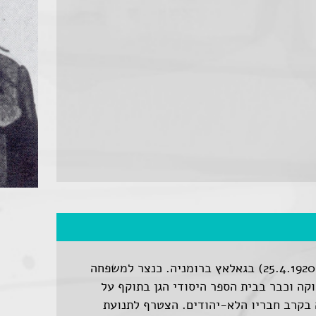
בן סוזי ומרדכי. נולד בז' באייר תר"ף (25.4.1920) בגאלאץ ברומניה. כנצר למשפחה
קה וכבר בבית הספר היסודי הגן בתוקף על
ה בקרב חבריו הלא-יהודים. הצטרף לתנועת