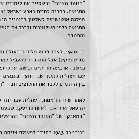
"הנוער הציוני" וכשסיים את לימודיו 
התנועה. כהכנה לחיים בארץ ישראל יצ
מפלגה אנטישמית לשלטון ברומניה הוצא
התנועה כלפי השלטונות ולרכז את הטיפ
והתמדה.
ב- 1940, לאחר פרוץ מלחמת העול
נמשכה ארבעה חודשים וכשהגיעו לחופי
עכו ועתלית למשך שנה וחצי. בתנאים 
בין היוזמים ללכד את החלוצים חברי "ה
לאחר שחרורו ממחנה עתלית עבר יחד עם
"במאבק" של "העובד הציוני" בהרצליה