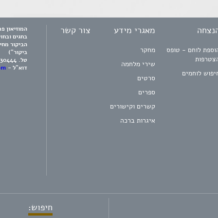
נצחה
מאגרי מידע
צור קשר
בחגים ובחו
הביקור מחי
וספת לוחם - טופס
מחקר
ביקור")
צטרפות
טל.
730444
שירי מלחמה
דוא"ל -
om
יפוש לוחמים
סרטים
ספרים
קשרים וקישורים
איגרות ברכה
חיפוש: