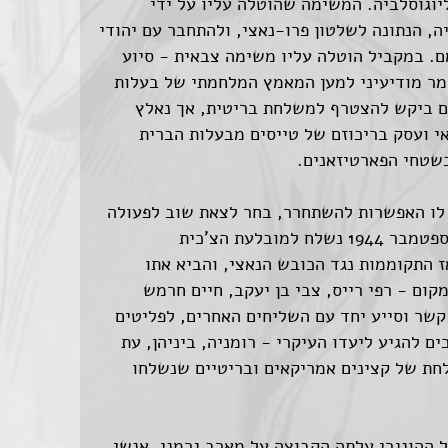
יוגוסלביה. המשימה שהוטלה עליו על ידי
ה, הנתונה לשלטון פרו-נאצי, ולהתחבר עם יהודי
ם. במקביל הוטלה עליו משימה צבאית - סיוע
ומר מודיעיני למען המאמץ המלחמתי של בעלות
שם ביקש להצטרף למשלחת בריטית, אך נאלץ
י ועסק בריכוזם של טייסים מבעלות הברית
בשטחי הפארטיזאנים.
אף שהיתה לו האפשרות להשתחרר, בחר לצאת שוב לפעולה
כדי לעזור לאחיו היהודים במצוקתם. בספטמבר 1944 נשלח למובלעת הצ'כית
התקוממות נגד הכובש הנאצי, והביא אתו
ום - רפי רייס, צבי בן יעקב, חיים חרמש
קשר וסייע יחד עם השליחים האחרים, לפליטים
ם להגיע ליעדו העיקרי - רומניה, ביניהן, עת
לחת של קצינים אמריקאים ובריטיים שנשלחו
ההונגרי עלתה הקבוצה על מארב גרמני. אנשי