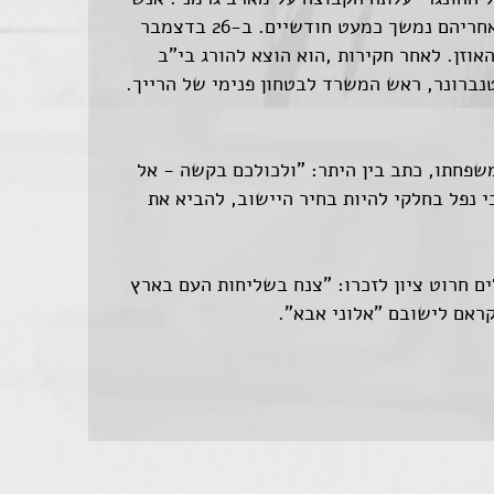
הקבוצה התפזרו וניסו להמלט. המצוד אחריהם נמשך כמעט חודשיים. ב-26 בדצמבר
טהאוזן. לאחר חקירות ,הוא הוצא להורג בי"ב
26.), בפקודת קלטנברונר, ראש המשרד לבטחון פנימי של הרייך.
משפחתו, כתב בין היתר: "ולכולכם בקשה - אל
 נפל בחלקי להיות בחיר היישוב, להביא את
 חרוט ציון לזכרו: "צנח בשליחות העם בארץ
קראם לישובם "אלוני אבא".