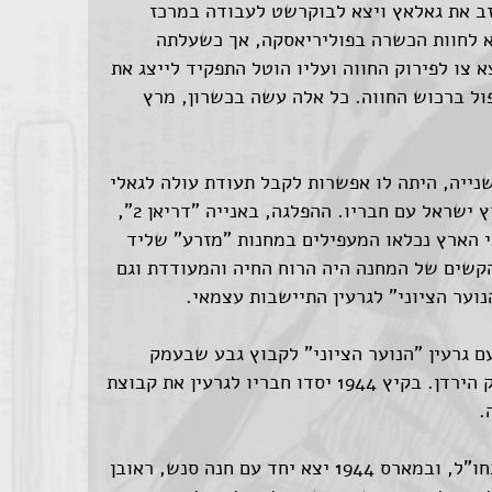
עזב את גאלאץ ויצא לבוקרשט לעבודה במרכז
א לחוות הכשרה בפוליריאסקה, אך כשעלתה
 צו לפירוק החווה ועליו הוטל התפקיד לייצג את
ול ברכוש החווה. כל אלה עשה בכשרון, מרץ
ם השנייה, היתה לו אפשרות לקבל תעודת עולה לגאלי
(סרטיפיקט) אבל הוא בחר להעפיל לארץ ישראל עם חבריו. ההפלגה, באנייה "דריאן 2",
 הארץ נכלאו המעפילים במחנות "מזרע" שליד
הקשים של המחנה היה הרוח החיה והמעודדת וגם
נוער הציוני" לגרעין התיישבות עצמאי.
 גרעין "הנוער הציוני" לקבוץ גבע שבעמק
יזרעאל ואחר-כך לאשדות יעקב שבעמק הירדן. בקיץ 1944 יסדו חבריו לגרעין את קבוצת
.
בנובמבר 1943 התנדב לפעולת צניחה בחו"ל, ובמארס 1944 יצא יחד עם חנה סנש, ראובן