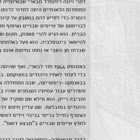
דפני ויונה רוזנפלד מבארי שבאיטליה ל
המוסדות הלאומיים היתה לחדור לרומני
רומניה כדי לסייע להם במאבק על קיומ
לבריחתם של טייסים שבויים ואיסוף ח
הברית. הוא הגיע להרי פאפוק, מקום 
להישאר ביוגוסלביה. הוא פעל כאלחוטא
שברחו מן השבי או נחתו נחיתות אונס 
באוגוסט 1944 חזר לבארי, ו
בבאנסקה-ביסטריצה, שבה התחוללה אז 
משדרים עבור עמיתיו הצנחנים שהיו במק
וחביבה רייק. הוא מילא שם תפקיד של 
היהודים במובלעת. שם עדיין חיפש דרכי
הצטרף כחייל בריטי בכינוי ויליס למש
לחלץ טייסים שבויים ב"מבצע דואס".
בדרך מבאנסקה-ביסטריצה לעבר הגבול 