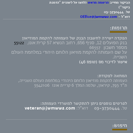
הביקור מחייב
הרשמה מראש
(לחצו על לשונית "הזמנת
ביקור")
טל.
03-3730444
דוא"ל -
Office@jwmww2.com
תרומות:
הפקדה ישירה לחשבון הבנק של העמותה להקמת המוזיאון
55122
בנק הפועלים 12, סניף 656, רחוב הנשיא 57 קרית אונו,
66557
מספר חשבון
על שם העמותה להקמת מוזיאון הלוחם היהודי במלחמת העולם
השנייה.
אישור לזיכוי מס (טופס 46)
המחאה לפקודת:
העמותה להקמת מוזיאון הלוחם היהודי במלחמת העולם השנייה,
ת"ד 793, קיראון, שלמה המלך 6 קריית אונו 5542106
לפרטים נוספים ניתן להתקשר למשרדי העמותה:
טל.
03-3730444
דוא"ל:
veteran@jwmww2.com
חיפוש: