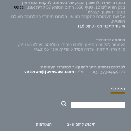
הפקדה ישירה לחשבון הבנק של העמותה להקמת המוזיאון
55122
בנק הפועלים 12, סניף 656, רחוב הנשיא 57 קרית אונו,
66557
מספר חשבון
על שם העמותה להקמת מוזיאון הלוחם היהודי במלחמת העולם
השנייה.
אישור לזיכוי מס (טופס 46)
המחאה לפקודת:
העמותה להקמת מוזיאון הלוחם היהודי במלחמת העולם השנייה,
ת"ד 793, קיראון, שלמה המלך 6 קריית אונו 5542106
לפרטים נוספים ניתן להתקשר למשרדי העמותה:
טל.
03-3730444
דוא"ל:
veteran@jwmww2.com
חיפוש:
חיפוש לוחם א-ב
הצטרפות