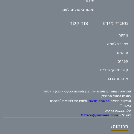
מידע
תקנון ביטולים לאתר
מאגרי מידע
צור קשר
מחקר
שירי מלחמה
סרטים
ספרים
קשרים וקישורים
איגרות ברכה
המוזיאון פתוח בימים א'-ה' בין השעות 0900 - 1500 (סגור
בחגים ובחול המועד)
הביקור מחייב
הרשמה מראש
(לחצו על לשונית "הזמנת
ביקור")
טל.
03-3730444
דוא"ל -
Office@jwmww2.com
תרומות: