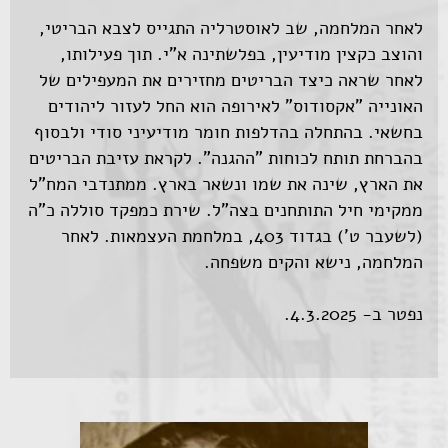
לאחר המלחמה, שב לאוסטרליה התגייס לצבא הבריטי,
והוצב כקצין מודיעין, בפלשתינה א"י. תוך פעילותו,
לאחר שראה כיצד הבריטים מחזירים את המעפילים של
האונייה "אקסודוס" לאירופה הוא החל לעזור ליהודים
בחשאי. בהתחלה בהדלפות חומר מודיעיני סודי ולבסוף
בהברחת תותח לכוחות "ההגנה". לקראת עזיבת הבריטים
את הארץ, שינה את שמו ונשאר בארץ. ממתנדבי המח"ל
ממקימי חיל התותחנים בצה"ל. שירת כמפקד סוללה כ”ה
(לשעבר ט’) בגדוד 403, במלחמת העצמאות. לאחר
המלחמה, נישא והקים משפחה.
נפטר ב- 4.3.2025.