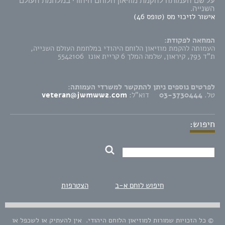
על שם העמותה להקמת מוזיאון הלוחם היהודי במלחמת העולם
השנייה.
אישור לזיכוי מס (טופס 46)
המחאה לפקודת:
העמותה להקמת מוזיאון הלוחם היהודי במלחמת העולם השנייה,
ת"ד 793, קיראון, שלמה המלך 6 קריית אונו 5542106
לפרטים נוספים ניתן להתקשר למשרדי העמותה:
טל.
03-3730444
דוא"ל:
veteran@jwmww2.com
חיפוש:
חיפוש לוחם א-ב
הצטרפות
© כל הזכויות שמורות למוזיאון הלוחם היהודי. אין להעתיק או לשכפל או