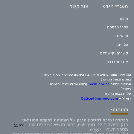
מאגרי מידע
צור קשר
מחקר
שירי מלחמה
סרטים
ספרים
קשרים וקישורים
איגרות ברכה
המוזיאון פתוח בימים א'-ה' בין השעות 0900 - 1500 (סגור
בחגים ובחול המועד)
הביקור מחייב
הרשמה מראש
(לחצו על לשונית "הזמנת
ביקור")
טל.
03-3730444
דוא"ל -
Office@jwmww2.com
תרומות:
הפקדה ישירה לחשבון הבנק של העמותה להקמת המוזיאון
55122
בנק הפועלים 12, סניף 656, רחוב הנשיא 57 קרית אונו,
66557
מספר חשבון