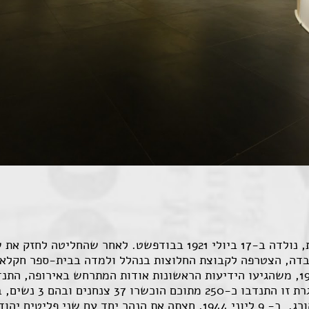
חנה סנש, חלוצה ציונית, לוחמת ומשוררת, נולדה ב-17 ביולי 1921 ב
יחד עם קבוצת הגרעין המייסד. בשנת 1943, משהגיעו הידיעות הראשונות אודות המתרחש
של הצבא הבריטי ויצאה ל
לפעולה. 12 מהם נפלו בשבי, 7 הוצאו להורג. ב- 9 ליוני 1944, חצתה את הנה