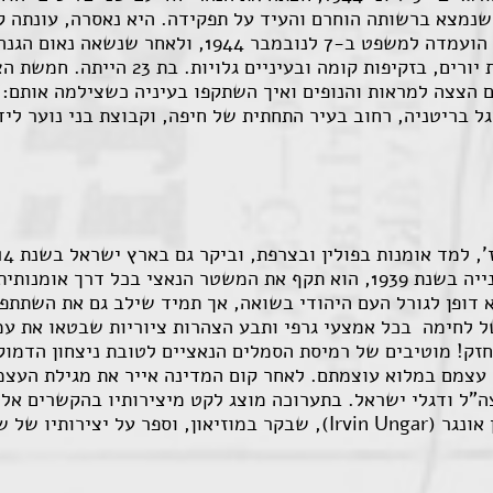
 שנמצא ברשותה הוחרם והעיד על תפקידה. היא נאסרה, עונתה 
ושולחיה. לאחר ניסיונות לשבור את רוחה הועמדה למשפט 
הכלא ההונגרי באשמת בגידה על ידי כיתת יו
 הצצה למראות והנופים ואיך השתקפו בעיניה כשצילמה אותם: 
גל בריטניה, רחוב בעיר התחתית של חיפה, וקבוצת בני נוער לי
1933, ובהמשך בפרוץ מלחמת העולם השנייה בשנת 1939, הוא תקף את המשטר ה
צא דופן לגורל העם היהודי בשואה, אך תמיד שילב גם את השתתפ
 לחימה בכל אמצעי גרפי ותבע הצהרות ציוריות שבטאו את עמד
חזק! מוטיבים של רמיסת הסמלים הנאציים לטובת ניצחון הדמוק
 עצמם במלוא עוצמתם. לאחר קום המדינה אייר את מגילת העצמא
"ל ודגלי ישראל. בתערוכה מוצג לקט מיצירותיו בהקשרים אלה,
אונגר (
Irvin Ungar
), שבקר במוזיאון, וספר על יצירותיו של 