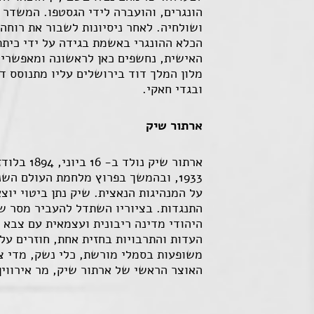
הונגרים, והועברה לידי הגסטפו. המשדר
האישית, נחשפים כאן לראשונה ומאפשרים
מלון המלך דוד בירושלים עליו מתנוסס ד
ובגדי חאקי.
ארתור שיק
על המנהיגות הנאצית. שיק נתן ביטוי יו
התנגדות. בציוריו השתדל להעביר מסר של
היהודי מדינה ריבונית ועצמאית עם צבא 
העדות והתרבויות בחזית אחת, חוזרים על
משופעות בסמלי מורשת, כלי נשק, מדי צה
האוצר הראשי של ארתור שיק, מר אירווין 