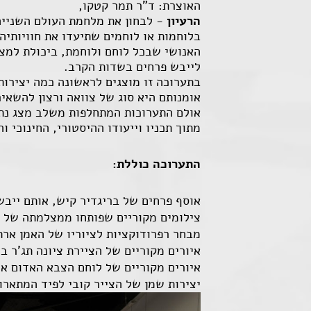
האוצרת: ד"ר תמר קטקו,
הרעיון
- לבחון את מלחמת העולם השנייה
האנושי שבכל לוחם ולוחמת, ביכולת למצו
לייבש פרחים בשדות הקרב.
בתערוכה זו מוצגים לראשונה כמה יצירות
אומנותם היא סוג של צוואה ורצון להשאיר
אולם התערוכות המתחלפות משלב מצג נתונ
מתוך תכניו וייעודו ההיסטורי, החינוכי 
התערוכה כוללת:
אוסף פרחים של בריגדיר קיש, אותם ייבש
צילומים מקוריים שפותחו ממצלמתה של 
מבחר רפרודוקציות לציוריו של האמן ארת
איורים מקוריים של הציירת ציונה תג'ר 
איורים מקוריים של לוחם הצבא האדום אר
יצירות שמן של הצייר קובי לפיד המתארו