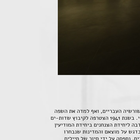
בודפשט. לאחר שהחליטה לחזק את שורשיה העבריים, ואף למדה את השפה
בכוחות עצמה, עלתה לארץ בשנת 1939 לבדה, הצטרפה לקבוצת החלוצות בנהלל ולמדה בבית-ספר חקלאי. בשנת 1941 הצטרפה לקיבוץ שדות-ים
 באירופה, התנדבה ליחידת הצנחנים ביחידת המודיעין
שליחות. במסגרת זו התנדבו כ-250 מתוכם הוכשרו 37 צנחנים ובהם 3 נשים, בדגש על מוצאם והמדינות שנבחרו
ר יחד עם שני פליטים יהודים, נתפסה על ידי סיור של חיילים