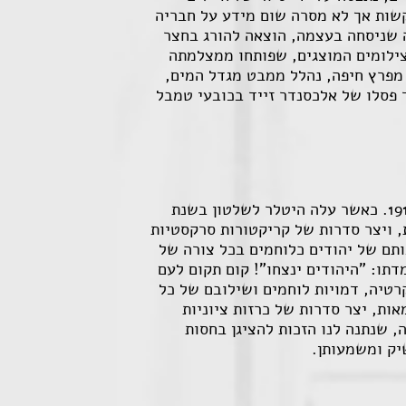
קשות אך לא מסרה שום מידע על חבריה
ב-7 לנובמבר 1944, ולאחר שנשאה נאום הגנה שניסחה בעצמה, הוצאה להורג בחצר
רים, בזקיפות קומה ובעיניים גלויות. בת 23 הייתה. חמשת הצילומים המוצגים, שפותחו ממצלמתה
מפרץ חיפה, נהלל ממבט מגדל המים,
ד פסלו של אלכסנדר זייד בכובעי טמבל
ארתור שיק נולד ב- 16 ביוני, 1894 בלודז', למד אומנות בפולין ובצרפת, וביקר גם בארץ ישראל בשנת 1914. כאשר עלה היטלר לשלטון בשנת
נאצי בכל דרך אומנותית, ויצר סדרות של קריקטורות סרקסטיות
ותם של יהודים כלוחמים בכל צורה של
תו: "היהודים ינצחו"! קום תקום לעם
רטיה, דמויות לוחמים ושילובם של כל
ות, יצר סדרות של כרזות ציוניות
 שנתנה לנו הזכות להציגן בחסות
שיק ומשמעותן.