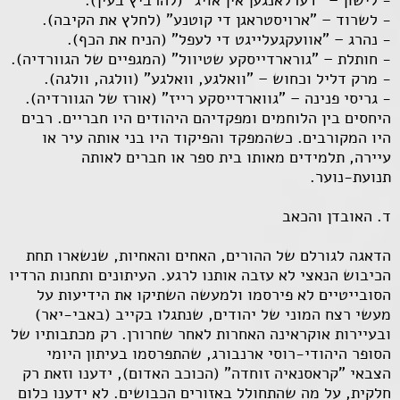
- לשרוד – "ארויסטראגן די קוטנע" (לחלץ את הקיבה).
- נהרג – "אוועקגעלייגט די לעפל" (הניח את הכף).
- חותלת – "גורארדייסקע שטיוול" (המגפיים של הגוורדיה).
- מרק דליל וכחוש – "וואלגע, וואלגע" (וולגה, וולגה).
- גריסי פנינה – "גווארדייסקע רייז" (אורז של הגוורדיה).
היחסים בין הלוחמים ומפקדיהם היהודים היו חבריים. רבים
היו המקורבים. כשהמפקד והפיקוד היו בני אותה עיר או
עיירה, תלמידים מאותו בית ספר או חברים לאותה
תנועת-נוער.
ד. האובדן והכאב
הדאגה לגורלם של ההורים, האחים והאחיות, שנשארו תחת
הכיבוש הנאצי לא עזבה אותנו לרגע. העיתונים ותחנות הרדיו
הסובייטיים לא פירסמו ולמעשה השתיקו את הידיעות על
מעשי רצח המוני של יהודים, שנתגלו בקייב (באבי-יאר)
ובעיירות אוקראינה האחרות לאחר שחרורן. רק מכתבותיו של
הסופר היהודי-רוסי ארנבורג, שהתפרסמו בעיתון היומי
הצבאי "קראסנאיה זוחדה" (הכוכב האדום), ידענו וזאת רק
חלקית, על מה שהתחולל באזורים הכבושים. לא ידענו כלום