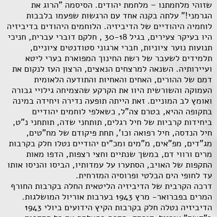
שזוהי מלחמתנו – מלחמת יהודים. הסיסמה "הרוג את
הגרמני!" עלתה בקנה אחד עם הרגשות שפעמו בלבבות
לוחמיה היהודיים של הדיביזיה. הלוחמים היהודים בדיביזיה
היו בעיקר צעירים, בגיל 30-18 , חלקם דוברי עברית, חניכי
תנועות נוער ציוניות, חברי ארגוני סטודנטים ציוניים,
תלמידים לשעבר של רשת החינוך המפוארת בערי ליטא
ועיירותיה. השנאה למרצחים הנאצים, הרצון העז לנקום את
דמם של ההורים, האחים והאחיות והתודעה הלאומית
העמוקה והשורשית היוו את הקרקע שהצמיחה גילויי גבורה
ואומץ לב המוניים. זאת הייתה תופעה נדירה ויחידה במינה
בתקופה ההיא, בטרם צה"ל, כשאלפי לוחמים יהודיים
ביחידות קרביות של חיל רגלים, תותחני שדה, תותחני נ"ט,
חיל הנדסה, חיל רפואה וכו', תחת פיקודם של מח"טים,
מג"דים, מפ"אים, מ"מים ומכ"ים יהודיים נטלו חלק בקרבות
מרים ורווי דם, במשך שנתיים וחצי רצפות, הדפו מאות
התקפות של האויב, הסתערו על עמדותיו, הביסו והניסו אותו
עד לחופי הים הבלטי ופרוסיה המזרחית.
דרכה הקרבית של הדיביזיה הליטאית החלה בקרבות החורף
המרים בפברואר- מרץ 1943 בערבות אוריול המושלגות.
הדיביזיה נטלה חלק בקרבות הקיץ הידועים ביולי 1943