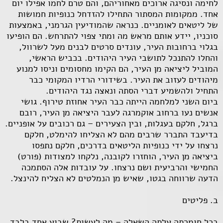
לחימה ונסיגה ארוכים מאחוריהם, והם טרם לחמו אפילו יום
אחד. ממקומות המסתור התחילו להזדחל כנופיות חמושות
של ליטאים לאומניים. כנראה שהמודיעין הגרמני, באמצעות
סוכניו, יידע אותם מראש מה ומתי צפוי להתרחש. הם הופיעו
בגלוי ברחובות העיר, עונדים סרטים לבנים מעל לשרוול,
והחלו להתנכל לתושבי העיר היהודים. בכביש הראשי,
המוביל ליציאה מן העיר, הם הקימו מחסומים וניסו למנוע
מיהודים לעזוב את העיר. בשידורי הרדיו המקומי כבר
התחיל ולהשמיע דברי הסתה ונאצה נגד היהודים.
ביום השני למלחמה הייתה כבר העיר אחוזת טירוף. גושי
אנשים נעו ברחוב אוקמרגה לעבר היציאה מן העיר, רובם
ברגל, חלקם בעגלות, ובין הצעירים – גם רכובים על אופניים.
בדיעבד התברר שרבים מהם לא הצליחו להימלט, חלקם
נרצחו על ידי כנופיות הליטאים בדרכים, חלקם נתפסו
ביציאה מן העיר, הוחזרו לקובנה, נלקחו למצודות (פורט)
החמישי והרביעית ושם נרצחו. על עובדות אלה הסתמכה
הדעה שרווחה בגטו, שאיש מן הנמלטים לא הצליח להינצל.
ב. פליטים
בכל חומרתה עלתה השאלה – מה לעשות? שבוע אחד בלבד