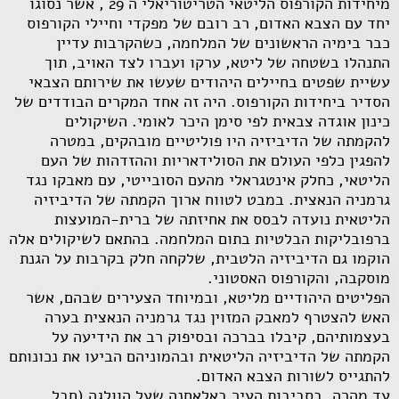
מיחידות הקורפוס הליטאי הטריטוריאלי ה 29 , אשר נסוגו
יחד עם הצבא האדום, רב רובם של מפקדי וחיילי הקורפוס
כבר בימיה הראשונים של המלחמה, כשהקרבות עדיין
התנהלו בשטחה של ליטא, ערקו ועברו לצד האויב, תוך
עשיית שפטים בחיילים היהודים שעשו את שירותם הצבאי
הסדיר ביחידות הקורפוס. היה זה אחד המקרים הבודדים של
כינון אוגדה צבאית לפי סימן היכר לאומי. השיקולים
להקמתה של הדיביזיה היו פוליטיים מובהקים, במטרה
להפגין כלפי העולם את הסולידאריות וההזדהות של העם
הליטאי, כחלק אינטגראלי מהעם הסובייטי, עם מאבקו נגד
גרמניה הנאצית. במבט לטווח ארוך הקמתה של הדיביזיה
הליטאית נועדה לבסס את אחיזתה של ברית-המועצות
ברפובליקות הבלטיות בתום המלחמה. בהתאם לשיקולים אלה
הוקמו גם הדיביזיה הלטבית, שלקחה חלק בקרבות על הגנת
מוסקבה, והקורפוס האסטוני.
הפליטים היהודיים מליטא, ובמיוחד הצעירים שבהם, אשר
האש להצטרף למאבק המזוין נגד גרמניה הנאצית בערה
בעצמותיהם, קיבלו בברכה ובסיפוק רב את הידיעה על
הקמתה של הדיביזיה הליטאית ובהמוניהם הביעו את נכונותם
להתגייס לשורות הצבא האדום.
עד מהרה, בסביבות העיר באלאחנה שעל הוולגה (חבל