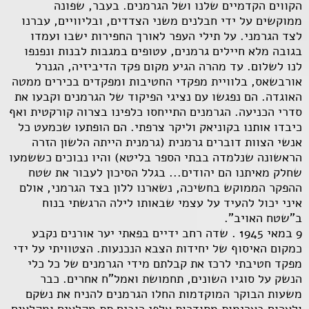
הקווים הקדמיים שלנו ושל הגרמנים. בעבר, שפונה
ממוקשים על ידי חבלנים משני הצדדים, ובליוויים, עברנו
לצד הגרמני. על תילי העפר לאורך החפירות ישבו ועמדו
בגובה מלא חיילים גרמנים, עטופים במגבות לבנות ונפנפו
לנו לשלום. עד מהרה הגיע מקום פקד הדיביזיה, הגנרל
אורבשאס, בלוויית מפקדי החטיבות ומפקדים בכירים ממטה
האוגדה. הם נפגשו עם נציגי הפיקוד של הגרמנים וקבעו את
סדרי הכניעה. הגרמנים התייחסו כלפינו בצרוה קורקטית ואף
כיבדו אותנו בקוניאק וליקר צרפתי. הם הופתעו שכמעט כל
אנשי הצוות דוברים גרמנית (גרמנית הייתה הלשון הזרה
הראשונה שנלמדה בבתי הספר בליטא) והיו נבוכים כששמעו
שחלק מאיתנו הם יהודים... בגלל הסיכון לעבור את שטח
ההפקר הממוקש בחשיכה, נשארנו ללון בצד הגרמני, אולם
איני יכול להעיד על עצמי שבאותו לילה הרגשתי בנוח
ב"שטח האויב".
9 במאי 1945 . שדה רחב ידיים בפאתי יער אורנים נקבע
כמקום האיסוף של יחידות הצבא הנכנעות. הצטוויתי על ידי
מפקד חטיבתי לרכז את קבלתם מידי הגרמנים של כל כלי
הנשק על סוגיו השונים, תחמושת ואמל"ח אחרים. כבר
משעות הבוקר המוקדמות החלו הגרמנים להניח את נשקם
ולערום בערימות מסודרות אלפי רובים תת מקלעים ומקלעים,