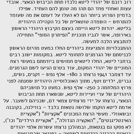
רוב רובם של יהודי ליטא נלכדו תחת הכיבוש הנאצי. אובדי
עצות ואחוזי פחד הם תהו מה טומן להם העתיד. אפילו
בדמיון הפרוע ביותר הם לא העלו על דעתם את מה שעומד
להתרחש – השמדה טוטאלית של כל הקהילה היהודית
בליטא. יהדות ליטא הייתה בעצם הקיבוץ היהודי הראשון
באירופה, אשר לגביו תוכנית "הפיתרון הסופי" התחילה
להתבצע הלכה למעשה.
ההתנכלויות והפגיעות ביהודים החלו כמעט מהיום הראשון
לכניסתם של הגרמנים לתחומי ליטא. במקומות ישוב רבים
ברחבי ליטא, החלו ליטאים חמושים ביוזמתם במעשי רצח
המוניים של יהודי המקום, עוד בטרם הגיעו לשם הגרמנים.
עד דצמבר 1941 נרצחו כ 180- אלף נפש – זקנים, נשים,
גברים, ילדים וטף, מתוך האוכלוסייה היהודית שמנתה לפני
פרוץ המלחמה כ 250- אלף נפש. כמעט כל תושביהם
היהודים של ערי ועיירות ליטא, שנשארו תחת הכיבוש
הנאצי, נרצחו על ידי מרצחים צמאי דם, שכניהם לשעבר. על
אדמת ליטא הוקמו שלושה גטאות בלבד – בווילנה, בקובנה
ובשאוולי. מעשי הרצח המכונים "אקציות" ("אקציית
האינטליגנטים", "האקציה הגדולה", "אקציית הילדים" וכו'),
לא פסקו גם בגטאות, ובמהלכן נרצחו עשרות אלפי יהודים
בגאיות ההריגה הידועים לשמצה – בפונאר שבמבואות