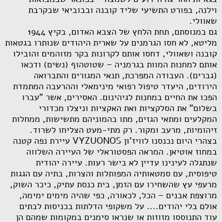
וילנה, בפורט התשיעי שליד קובנה ובבוביאי שבקרבת
שאוולי.
גם במנוסתם, תחת הלחץ של הצבא האדום, בקיץ 1944
מליטא, לא חסו הגרמנים על שארית היהודים שנותרו בגטאות
קובנה ושאוולי, דחסו אותם לקרונות בקר מזוהמים והובילו
אותם למחנות המוות בגרמניה – שטוטהוף (נשים) ודכאו
(גברים). העבודה המפרכת, תנאי המגורים והתברואה
הירודים, היעדר טיפול רפואי מינימאלי וההרעבה המתמדת
הפכו את החיים במחנות לגיהינום. האסירים, אשר "עברו
בשלום" את הסלקציות ואת האקציות וניצלו מכדורי
המקלעים ומתאי הגזים, מתו בהמוניהם מתשישות, ממחלות
זיהומיות, מרעב ומקור. רק מתי-מעט הצליחו לשרוד.
בצהרי היום נכנסנו לוויז'ון VYZUONOS עיירת נפה קטנה
במחוז אוטיאן. המראה הפסטוראלי של העיירה השלווה
שנתגלה לעינינו עדיין לא בישר רעות. עיירה יהודית
טיפוסית, עם סמטאותיה המפותלות והצרות, בתיה עם הגגות
מרעפי עץ שהשחירו עם הזמן, בית כנסת עתיק, כיכר השוק,
מרוצפת אבנים – הכל, לכאורה, כפי שהיה מימים ימימה,
אולם בלי יהודים.... על משקופי הדלתות בכניסות לבתים
עוד התנוססו מזוזות או שנראו סימנים במקומות שמהם הן