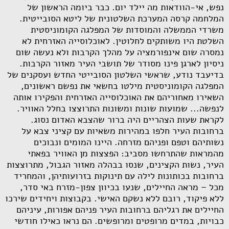
נפש, אי-הוודאות מה יילד יום. כבר ביומה הראשון של
המלחמה קרסה המערכת השלטונית של ליטא הסובייטית.
משרדי הממשלה והמוסדות של המפלגה הקומוניסטית
השלטת היו משותקים לחלוטין. לאוכלוסייה האזרחית לא
נמסרה שום אינפורמציה על מהלך הקרבות ולא נעשה שום
ניסיון לארגן פינו מסודר של תושבי העיר מאזור הקרבות.
בדיעבד נודע, שראשי השלטון הסובייטי החדש ועסקנים של
המפלגה הקומוניסטית מילטו בחשאי את נפשם ראשונים,
השאירו מאחוריהם את האוכלוסייה האזרחית והפקירו אותה
לנפשה... שמועות שונות ומשונות התרוצצו בחלל האוויר.
לקראת שעות הצהריים היה ברור שהצבא האדום נסוג.
ברחובות העיר חלפו במהירות משאיות עם קציני צבא על
נשותיהם וטפם ופניהם מזרחה. היינו המומים ונבוכים
מהמראות שהתרחשו מסביב: הפצצות מן האוויר בפאתי
העיר, נשות הקצינים, שנסו בבהלה מאזור הגבול, מתרוצצות
ברחובות בכותונות לילה עם תינוקות בזרועותיהן, והמחריד
מכל – מראה החיילים, שנעו בכיוון צפון-מזרח באי סדר,
ללא פיקוד, רובם ללא נשקם האישי. בקבוצות ויחידים שירכו
החיילים את רגליהם ברחובות העיר פניהם אפורות, עיניהם
כבויות, במדים מרופטים ומרופשים. הם נראו כאילו חודשי