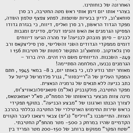
האחרונה של כוחותינו.
בצהרי אותו יום זימן אותי ראש מטה החטיבה, רב סרן
סוחאצ'וב, לדיון בבעיות שוטפות. לפתע צפצף טלפון השדה,
מפקד הגדוד הראשון, רב סרן ואליס, דיווח, כי בגזרת גדודו
הפסיקו הגרמנים את האש והניפו דגלים, סדינים ומגבות
לבנים – סימן מובהק לכניעה! עד מהרה הגיעו דיווחים
דומים ממפקדי הגדודים השני והשלישי, סרן סיליצקאס ורב
סרן גלאדקוב. סוחאצ'וב התקשר למטות של חטיבות 156 ו
249- השכנות. הדיווחים משם היו זהים. היה ברור –
הגרמנים נכנעו, המלחמה הסתיימה!
מאוחר יותר נודע לנו, כי באותו יום, ב 8- במאי 1945 , חתם
המפקד העליון של ה"רייכסוור", גנרל פלדמרשל קייטל על
כתב כניעה ללא תנאים של גרמניה הנאצית.
מפקד החטיבה, פולקובניק (אל"מ) סטאניסלובאוויצ'וס,
מינה צוות מבצעי בראשותו של הסמח"ט, סא"ל יאמאנטאס,
לצורך הכנתו וארגונו של "מבצע הכניעה". בתוקף תפקידי
כראש שירות החימוש הארטילרי של החטיבה נכללתי בהרכב
הצוות. התיישבנו ב"וויליס" (ג'יפ) צבאי ויצאנו לעבר הקווים
הקדמיים שהיו במרחק כ 500- מטר מהחפ"ק החטיבתי.
"שטח הפקר" ממוקש ברוחב של 200-150 מטר הפריד בין