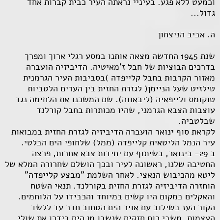
וכמעט ללא פגע. בעיניי נראתה העיר כבית קברות אחד
גדול...
ה. אביב הניצחון
שנת 1945 החדשה מצאה אותנו במסע רגלי ארוך ומפרך
בדרכים הבוציות של חבל ז'מאיטיה. הדיביזיה הועברה
מאזור הקרבות בחבל קלייפדה )בסביבות העיר הגרמנית
טילזיט שעל הניימן( לגזרת החזית בין הערים הלטביות
טוקומס ולייפאיה (ליבאווה). שם המשכנו את הלחימה נגד
עוצבות הצבא הגרמני, שהיו מכותרות בחבל קורלנד
שבלטביה.
לקראת סוף ינואר הועברה הדיביזיה לגזרת החזית במבואות
עיר הנמל הליטאית קלייפדה (ממל) שלחופי הים הבלטי.
ב 29- בינואר, בשיתוף עם יחידות צבא אחרות, פרצה
החטיבה שלנו, ראשונה לעיר ובכך הושלם שחרורה המלא של
ליטא מהכיבוש הנאצי. לאחר השלמת "מבצע קלייפדה"
הוחזרה הדיביזיה לגזרת החזית בקורלנד. תנאי השטח
והאקלים במקום היו קשים במיוחד והכבידו על הלוחמים.
הקור העז בשילוב עם אויר הים הטחוב חדר עד ללשד
העצמות. משבי רוח חזקים שנשבו מן הים בידרו את שולי