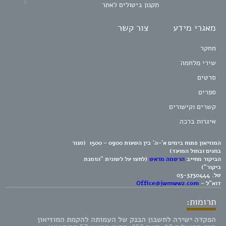
תקנון ביטולים לאתר
מאגרי מידע
צור קשר
מחקר
שירי מלחמה
סרטים
ספרים
קשרים וקישורים
איגרות ברכה
המוזיאון פתוח בימים א'-ה' בין השעות 0900 - 1500 (סגור
בחגים ובחול המועד)
הביקור מחייב
הרשמה מראש
(לחצו על לשונית "הזמנת
ביקור")
טל.
03-3730444
דוא"ל -
Office@jwmww2.com
תרומות:
הפקדה ישירה לחשבון הבנק של העמותה להקמת המוזיאון