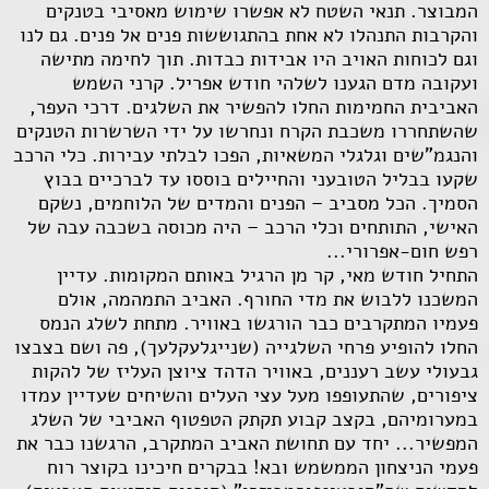
המבוצר. תנאי השטח לא אפשרו שימוש מאסיבי בטנקים
והקרבות התנהלו לא אחת בהתגוששות פנים אל פנים. גם לנו
וגם לכוחות האויב היו אבידות כבדות. תוך לחימה מתישה
ועקובה מדם הגענו לשלהי חודש אפריל. קרני השמש
האביבית החמימות החלו להפשיר את השלגים. דרכי העפר,
שהשתחררו משכבת הקרח ונחרשו על ידי השרשרות הטנקים
והנגמ"שים וגלגלי המשאיות, הפכו לבלתי עבירות. כלי הרכב
שקעו בבליל הטובעני והחיילים בוססו עד לברכיים בבוץ
הסמיך. הכל מסביב – הפנים והמדים של הלוחמים, נשקם
האישי, התותחים וכלי הרכב – היה מכוסה בשכבה עבה של
רפש חום-אפרורי...
התחיל חודש מאי, קר מן הרגיל באותם המקומות. עדיין
המשכנו ללבוש את מדי החורף. האביב התמהמה, אולם
פעמיו המתקרבים כבר הורגשו באוויר. מתחת לשלג הנמס
החלו להופיע פרחי השלגייה (שנייגלעקלעך), פה ושם בצבצו
גבעולי עשב רעננים, באוויר הדהד ציוצן העליז של להקות
ציפורים, שהתעופפו מעל עצי העלים והשיחים שעדיין עמדו
במערומיהם, בקצב קבוע תקתק הטפטוף האביבי של השלג
המפשיר... יחד עם תחושת האביב המתקרב, הרגשנו כבר את
פעמי הניצחון הממשמש ובא! בבקרים חיכינו בקוצר רוח