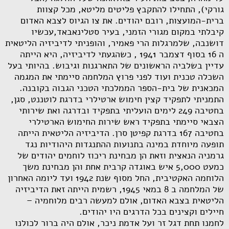
גורקי), התחילו להתקבץ פליטים מליטא, מכל קצוות
ברית-המועצות, רובם יהודים. את צו הגיוס לצבא האדום
קיבלתי במקום מגורי הזמני, בעיר סטלינאבאד,עכשיו
דושנבה, שלמרגלות הרי פאמיר, והופניתי לדיביזיה הליטאית
ה 16 בסוף דצמבר 1941 , כשהגעתי לדיביזיה, היא הייתה
עדיין בשלביה הראשונים של התארגנות וגיבוש. בהיותי בעל
השכלה טכנית ועוד לפני פרוץ המלחמה סיימתי את המגמה
המכאנית של בית-הספר הממלכתי הטכני הגבוה בקובנה.
התמניתי לתפקיד קצין חימוש ארטילרי בדרגת לוטננט, סגן,
בחטיבה 249 לימים הועליתי בתפקיד ובדרגה ואת שירותי
הצבאי סיימתי בתפקיד ראש שירות החימוש הארטילרי
בחטיבה 167 בדרגת קפיטן סרן. הדיביזיה הליטאית הייתה
תופעה מיוחדת במינה בתנועות ההתנגדות היהודיות נגד
גרמניה הנאצית וזאת הן מבחינת ריכוז לוחמים יהודים של
כמעט 5,000 איש באוגדה קרבית אחת והן מבחינת משך
הלוחמה האקטיבית, החל מסוף שנת 1942 ועד ליומה האחרון
של המלחמה ב 8 במאי 1945, רשמית הייתה זאת הדיביזיה
הליטאית בצבא האדום, אולם למעשה רבים מלוחמיה –
חיילים וקצינים בכל הדרגים היו יהודים.
לחמנו תחת דגל זר ועל אדמת ניכר, אולם היה ברור לכולנו