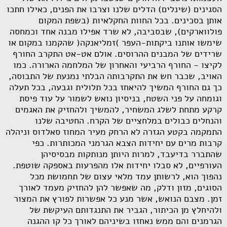
הסגינים (שינלים) הדלים שלנו וצרבו את הפנים, כאילו חתכו
אותן בסכינים. בכל החוות החקלאיות (בשפת המקום
פולווארקים), שבסביבה, לא שרד אפילו מבנה אחד וכמחסה
שימשו אותנו ביקתות-העפר )זמליאנקה( שהקמנו במקום או
שרידים של המבנים ההרוסים. אולם אט-אט התקרב החורף
לקיצו - החורף הרביעי והאחרון של המלחמה הארורה. כמו
האויב, שכבר חש את התקרבותה הבלתי נמנעת של התבוסה,
כך גם החורף המשיך להיאחז בכל תלולית וגבעה, בכל תעלה
וגומחה על פני השטח, בניסיון נואש לשמור על עוד פיסת
קרקע מתחת לשלג המשחיר, להמשיך ולהחזיק את האגמים
והנחלים כבולים במלחציים של הקרח. החטיבה שלנו
התמקמה בקטע הגזרה לא הרחק מעיר המחוז סאלדוס וניהלה
קרבות מרים עם יחידות הצבא הגרמני המכותרות. כפי
שהתברר בדיעבד, למרות היותן מנותקות מבסיסיהן
העורפיים, לא סבלו יחידות אלו מהפרעות באספקה שוטפת.
נהפוך הוא, לרשותן עמד מלאי עצום של תחמושת מכל
הסוגים, מזון ודלק, מה שאפשר להן להחזיק מעמד לאורך
זמן. מצבם הנואש, אשר מנע כל אפשרות לפורץ את המצור
ולהיחלץ מן הכיתור, הגביר את התנגדותם העיקשת של
הגרמנים והם ממש נאחזו בשיניהם לאורך כל קו ההגנה