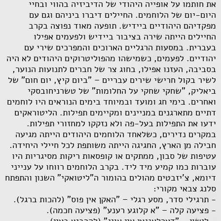
את חותמו על אופייה היהודי של הדיביזיה בהווי ובחיי
היום-יום של הלוחמים. החיילים דיברו ביניהם וגם עם
מפקדיהם היהודיים ביידיש. תופעה מאוד נפוצה בקרב
החיילים הייתה שירה בציבור ביידיש ולפעמים אפילו
בעברית. במסעות הרגליים הארוכים והמפרכים שירי עם
יהודיים. לפעמים, כשמישהו מהפוליטרוקים היהודים לא היה
בסביבה, העזנו אפילו, בחוג צר של חברים לתנועות הנוער,
לשיר בקול חרישי שירים עבריים – "ביום קיץ, יום חום" של
ביאליק, "שחקי שחקי על החלומות" של טשרניחובסקי
ואחרים. בימי חג ומועד ובמיוחד בימים הנוראים היו לוחמים
דתיים מתארגנים במניינים ומקיימים תפילות. הליטוראקים
ידעו את התפילות בעל-פה ולא נזקקו למחזורי תפילות.
במקרים נדירים, כשלאחד הלוחמים היהודים הייתה מגיעה
חבילה מן הארץ, החגיגה הייתה משותפת לכל חיילי היחידה.
עטיפות של סבון, ממתקים או קופסאות ריקות מסיגריות היו
עוברות כמו קמיע מיד ליד. בקרב הלוחמים רווחו על ענייני
דיומא, צ'יזבטים מהולים בהומור ה"ליטואקי" השנון והתפתח
סלנג צבאי מקורי:
- תרגילי סדר, מסע רגלי – "האקן אין פוס" (להכות ברגל).
- פציעה קלה – "א קלוגע רענע" (פציעה חכמה).
- לישון – "דערלאנגען אין אויג" (להרביץ בעין).