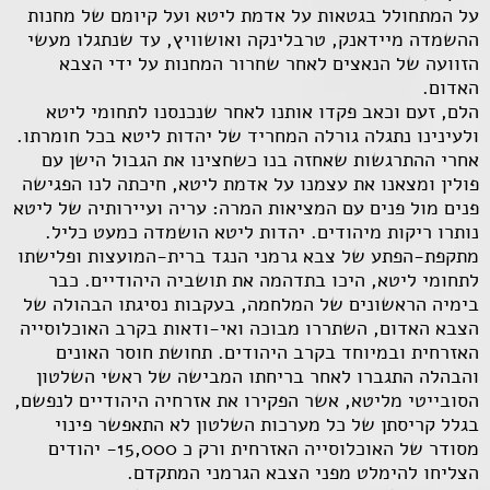
על המתחולל בגטאות על אדמת ליטא ועל קיומם של מחנות
ההשמדה מיידאנק, טרבלינקה ואושוויץ, עד שנתגלו מעשי
הזוועה של הנאצים לאחר שחרור המחנות על ידי הצבא
האדום.
הלם, זעם וכאב פקדו אותנו לאחר שנכנסנו לתחומי ליטא
ולעינינו נתגלה גורלה המחריד של יהדות ליטא בכל חומרתו.
אחרי ההתרגשות שאחזה בנו כשחצינו את הגבול הישן עם
פולין ומצאנו את עצמנו על אדמת ליטא, חיכתה לנו הפגישה
פנים מול פנים עם המציאות המרה: עריה ועיירותיה של ליטא
נותרו ריקות מיהודים. יהדות ליטא הושמדה כמעט כליל.
מתקפת-הפתע של צבא גרמני הנגד ברית-המועצות ופלישתו
לתחומי ליטא, היכו בתדהמה את תושביה היהודיים. כבר
בימיה הראשונים של המלחמה, בעקבות נסיגתו הבהולה של
הצבא האדום, השתררו מבוכה ואי-ודאות בקרב האוכלוסייה
האזרחית ובמיוחד בקרב היהודים. תחושת חוסר האונים
והבהלה התגברו לאחר בריחתו המבישה של ראשי השלטון
הסובייטי מליטא, אשר הפקירו את אזרחיה היהודיים לנפשם,
בגלל קריסתן של כל מערכות השלטון לא התאפשר פינוי
מסודר של האוכלוסייה האזרחית ורק כ 15,000- יהודים
הצליחו להימלט מפני הצבא הגרמני המתקדם.