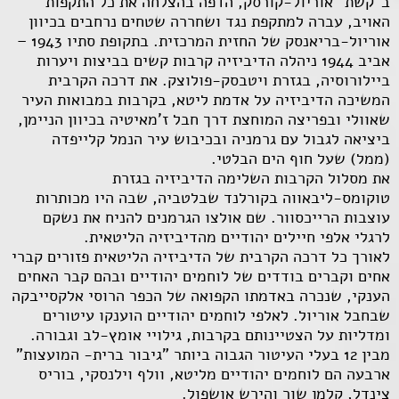
ב"קשת" אוריול-קורסק, הדפה בהצלחה את כל התקפות
האויב, עברה למתקפת נגד ושחררה שטחים נרחבים בכיוון
אוריול-בריאנסק של החזית המרכזית. בתקופת סתיו 1943 –
אביב 1944 ניהלה הדיביזיה קרבות קשים בביצות ויערות
ביילורוסיה, בגזרת ויטבסק-פולוצק. את דרכה הקרבית
המשיכה הדיביזיה על אדמת ליטא, בקרבות במבואות העיר
שאוולי ובפריצה המוחצת דרך חבל ז'מאיטיה בכיוון הניימן,
ביציאה לגבול עם גרמניה ובכיבוש עיר הנמל קלייפדה
(ממל) שעל חוף הים הבלטי.
את מסלול הקרבות השלימה הדיביזיה בגזרת
טוקומס-ליבאווה בקורלנד שבלטביה, שבה היו מכותרות
עוצבות הרייכסוור. שם אולצו הגרמנים להניח את נשקם
לרגלי אלפי חיילים יהודיים מהדיביזיה הליטאית.
לאורך כל דרכה הקרבית של הדיביזיה הליטאית פזורים קברי
אחים וקברים בודדים של לוחמים יהודיים ובהם קבר האחים
הענקי, שנכרה באדמתו הקפואה של הכפר הרוסי אלקסייבקה
שבחבל אוריול. לאלפי לוחמים יהודיים הוענקו עיטורים
ומדליות על הצטיינותם בקרבות, גילויי אומץ-לב וגבורה.
מבין 12 בעלי העיטור הגבוה ביותר "גיבור ברית- המועצות"
ארבעה הם לוחמים יהודיים מליטא, וולף וילנסקי, בוריס
צינדל, קלמן שור והירש אושפול.