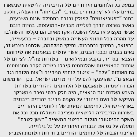
כמעט כל הלוחמים היהודיים של הדיביזיה הליטאית שנשארו
בחיים עלו לארץ: בודדים בנתיבי "הבריחה" וההעפלה, חלקם
בתור "דפטריאנטים" לפולין ורובם בתחילת שנות השבעים,
כאשר נפרצה הדרך לעלייה מברית-המועצות. בהיות רובם
אנשי מקצוע או בעלי השכלה אקדמאית, הם נקלטו והשתלבו
עד מהרה בכל תחומי העשייה במשק ובחברה – בתעשייה,
ברפואה, בחינוך ובתרבות. ותיקי המלחמה, שלחמו בצבא זר,
גאים בבנים ובבני הבנים, אשר עושים בנאמנות את שירותם
הצבאי בסדיר, בקבע ובמילואים – בשורות צה"ל. לצידם של
אותות ההצטיינות שהלוחמים קיבלו בשדה הקרב מתנוססים
גם האותות "עלה" – עיטור לוחמי המדינה ו"אות הלוחם נגד
הנאצים", שהוענקו להם על ידי מדינת ישראל. בכך יש משום
הכרה רשמית, שמאבקם של הלוחמים היהודיים בשורות
הצבא האדום נגד הנאצים, היה חלק בלתי נפרד ממאבקו
העיקש של העם היהודי על הקמת מדינה יהודית ריבונית
בארץ-ישראל. לחימתם הנועזת של הלוחמים היהודיים
בשורות הדיביזיה הליטאית מפריכה ושוללת מכל וכל את
השקר ההיסטורי הגלום בביטוי המשפיל "כצאן לטבח"
ומעלה על נס את הגבורה היהודית על כל גילוייה.
הריכוז הגבוה של לוחמים יהודיים ביחידות השונות הטביע