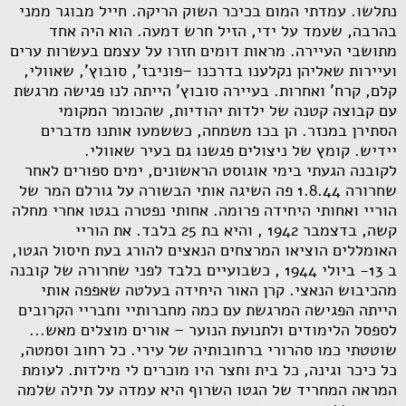
נתלשו. עמדתי המום בכיכר השוק הריקה. חייל מבוגר ממני
בהרבה, שעמד על ידי, הזיל חרש דמעה. הוא היה אחד
מתושבי העיירה. מראות דומים חזרו על עצמם בעשרות ערים
ועיירות שאליהן נקלענו בדרכנו –פוניבז', סובוץ', שאוולי,
קלם, קרח' ואחרות. בעיירה סובוץ' הייתה לנו פגישה מרגשת
עם קבוצה קטנה של ילדות יהודיות, שהכומר המקומי
הסתירן במנזר. הן בכו משמחה, כששמעו אותנו מדברים
יידיש. קומץ של ניצולים פגשנו גם בעיר שאוולי.
לקובנה הגעתי בימי אוגוסט הראשונים, ימים ספורים לאחר
שחרורה 1.8.44 פה השיגה אותי הבשורה על גורלם המר של
הוריי ואחותי היחידה פרומה. אחותי נפטרה בגטו אחרי מחלה
קשה, בדצמבר 1942 , והיא בת 25 בלבד. את הוריי
האומללים הוציאו המרצחים הנאצים להורג בעת חיסול הגטו,
ב 13- ביולי 1944 , כשבועיים בלבד לפני שחרורה של קובנה
מהכיבוש הנאצי. קרן האור היחידה בעלטה שאפפה אותי
הייתה הפגישה המרגשת עם כמה מחברותיי וחבריי הקרובים
לספסל הלימודים ולתנועת הנוער – אורים מוצלים מאש...
שוטטתי כמו סהרורי ברחובותיה של עירי. כל רחוב וסמטה,
כל כיכר וגינה, כל בית וחצר היו מוכרים לי מילדות. לעומת
המראה המחריד של הגטו השרוף היא עמדה על תילה שלמה