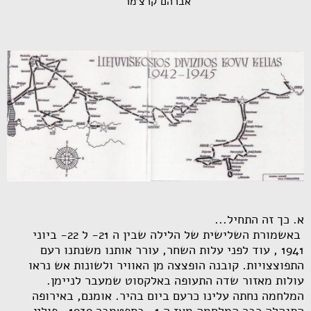
אברהם קרצ'מר
א. כך זה התחיל...
באשמורת השלישית של הלילה שבין ה 21- ל 22- ביוני
1941 , עוד לפני עלות השחר, עורר אותנו משנתנו רעם
התפוצצויות. קובנה הופצצה מן האוויר ולשונות אש נראו
עולות מאזור שדה התעופה באלקסוט שמעבר לניימן.
המלחמה נחתה עלינו כרעם ביום בהיר. אומנם, באירופה
התנהלה כבר המלחמה מאז ה 1- בספטמבר 1939 , פולין,