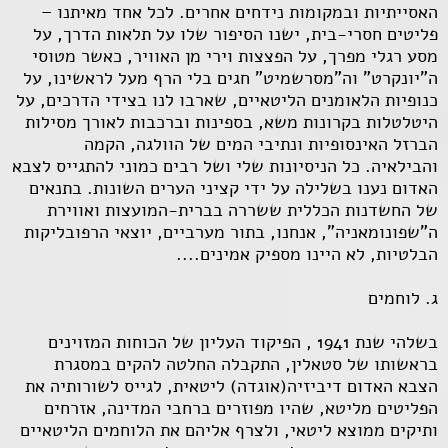
האסייתיות ובמקומות נידחים אחרים. לכל אחד מאיתנו –
פליטים חסרי-בית, ישנו הסיפור שלו על תלאות הדרך, על
מסע רגלי מפרך, על הפצצות וירי מן האוויר, כאשר מטוסי
ה"יונקרט" וה"מסרשמיט" חגים בלי הרף מעל לראשינו, על
כנופיות הלאומנים הליטאיים, שארבו לנו בצידי הדרכים, על
היטלטלות בקרונות משא, בספינות וברכבות לאורך מסילות
הברזל האינסופיות ונתיבי המים של הוולגה, הקמה
והבילאיה. כל הניסיונות שלי ושל רבים כמוני להתגייס לצבא
האדום נענו בשלילה על ידי קציני הערים השונות. בתנאים
של החשדנות הכללית ששררה בברית-המועצות ואווירת
ה"שפונומאניה", אנחנו, בתור מערביים, יוצאי הרפובליקות
הבלטיות, לא היינו מספיק אמינים....
ג. לוחמים
בשלהי שנת 1941 , הפיקוד העליון של הכוחות המזוינים
בראשותו של סטאלין, התקבלה החלטה להקים במסגרת
הצבא האדום דיביזיה(אוגדה) ליטאית, לגייס לשורותיה את
הפליטים מליטא, שהיו מפוזרים ברחבי המדינה, אזרחים
ותיקים ממוצא ליטאי, ולצרף אליהם את הלוחמים הליטאיים