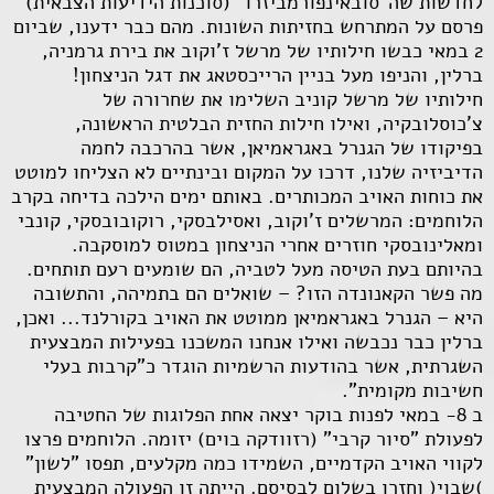
לחדשות שה"סובאינפורמביזרו" (סוכנות הידיעות הצבאית)
פרסם על המתרחש בחזיתות השונות. מהם כבר ידענו, שביום
2 במאי כבשו חילותיו של מרשל ז'וקוב את בירת גרמניה,
ברלין, והניפו מעל בניין הרייכסטאג את דגל הניצחון!
חילותיו של מרשל קוניב השלימו את שחרורה של
צ'כוסלובקיה, ואילו חילות החזית הבלטית הראשונה,
בפיקודו של הגנרל באגראמיאן, אשר בהרכבה לחמה
הדיביזיה שלנו, דרכו על המקום ובינתיים לא הצליחו למוטט
את כוחות האויב המכותרים. באותם ימים הילכה בדיחה בקרב
הלוחמים: המרשלים ז'וקוב, ואסילבסקי, רוקובובסקי, קונבי
ומאלינובסקי חוזרים אחרי הניצחון במטוס למוסקבה.
בהיותם בעת הטיסה מעל לטביה, הם שומעים רעם תותחים.
מה פשר הקאנונדה הזו? – שואלים הם בתמיהה, והתשובה
היא – הגנרל באגראמיאן ממוטט את האויב בקורלנד... ואכן,
ברלין כבר נכבשה ואילו אנחנו המשכנו בפעילות המבצעית
השגרתית, אשר בהודעות הרשמיות הוגדר כ"קרבות בעלי
חשיבות מקומית".
ב 8- במאי לפנות בוקר יצאה אחת הפלוגות של החטיבה
לפעולת "סיור קרבי" (רזוודקה בוים) יזומה. הלוחמים פרצו
לקווי האויב הקדמיים, השמידו כמה מקלעים, תפסו "לשון"
)שבוי( וחזרו בשלום לבסיסם. הייתה זו הפעולה המבצעית