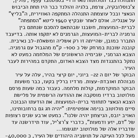
צ'כוסלובקיה, צרפת, בלגיה והולנד כבר היו תחת הכיבוש
הנאצי ובכל עוצמתה התנהלה המתקפה האווירית, ה"בליץ"
על אנגליה. אולם לאחר שבקיץ 1940 ליטא "הסתפחה"
לברית-המועצות, חשבנו שבהתאם להסכם שנחתם בין
גרמניה לברית-המועצות, הגרמנים לא יתקפו אותה. בדיעבד
התברר כמובן, שהייתה זו רק אשליה ומשאלת-לב נאיבית.
קובנה שוכנת במרחק של כ 100- ק"מ מהגבול עם גרמניה.
הצבא הגרמני, שבימיה הראשונים של המלחמה כמעט לא
נתקל בהתנגדות מצד הצבא האדום, התקדם במהירות לעבר
העיר.
הבוקר של יום ה 22- ביוני, יום קיצי בהיר, עלה על עיר
מבוהלת ואובדת-עצות. מרדיו ברלין בקעו, כבר משעות
הבוקר המוקדמות, קולות מלחמה. כעבור כמה שעות פרסם
מולוטוב ברדיו מוסקבה את ההודעה הרשמית על פלישת
הצבא הנאצי לתחומי ברית-המועצות. את הודעתו הנבוכה
סיים מולוטוב בנימה אופטימית: "יהיה חג גם ברחובותינו,
האויב יובס, הניצחון יהיה שלנו". כמעט ארבע שנים רצופות
של "דם, יזע ודמעות", כדברי צ'רצ'יל, עוד תידרשנה עד
שדבריו אלה של מולוטוב יתגשמו...
מעל לכל העיקה על תושביה היהודים של העיר, כ 40,000-