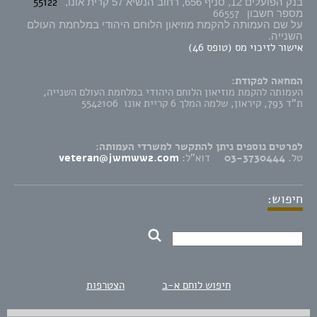
55122
בנק הפועלים 12, סניף 656, רחוב הנשיא 57 קרית אונו,
66557
מספר חשבון
על שם העמותה להקמת מוזיאון הלוחם היהודי במלחמת העולם
השנייה.
אישור לזיכוי מס (טופס 46)
המחאה לפקודת:
העמותה להקמת מוזיאון הלוחם היהודי במלחמת העולם השנייה,
ת"ד 793, קיראון, שלמה המלך 6 קריית אונו 5542106
לפרטים נוספים ניתן להתקשר למשרדי העמותה:
טל.
03-3730444
דוא"ל:
veteran@jwmww2.com
חיפוש:
חיפוש לוחם א-ב
הצטרפות