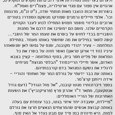
ארגזים אין ספור עם פגזי ארטילריה, פצמ"רים ואמל"ח.
בשורות ארוכות הוצבו מאות תותחי שדה, נ"ט ונ"מ, מרגמות
וכו'. אלפי חיילים גרמנים שפורקו מנשקם הסתדרו בטורים
ארוכים ובליווי משמר חמוש התחילו לנוע לעבר הקווים
הקדמיים שלנו. משם הם ימשיכו את דרכם אל מחנות
השבויים בכדי לחוש על בשרם את טעמו המר של השבי...
קשה לתאר במילים את מה שחשתי באותו מעמד. בתחילת
המלחמה – צעיר יהודי מקובנה, שנס על נפשו לאן שנשאוהו
עיניו (ווז די אויגן טראגן) ואשר חווה על בשרו את כל
התלאות של פליט חסר בית, בסוף המלחמה – קצין בצבא
האדום, אשר חיילי הרייכסווד "הבלתי מנוצח" מניחים
לרגליו את נשקם המגואל בדם קורבנותיהם.
באותה עת כבר ידעתי על גורלם המר של ואחותי והוריי –
אידה ויוחנן קרצ'מר.
בספר זיכרונותיו מגטו קובנה, "אל מול הגודל" (דעם גודל
אנטקעגן), מתאר ד"ר אהרון פרץ (פרציקוביץ') את השעות
האחרונות של הוריי האומללים:
"מיילדת, שעבדה יחד איתי בגטו, כבר עומדת עם בעלה
באותה קבוצת אנשים שהמרצחים הנאצים חרצו את גורלם
למות. היא חיוורת כמו סיד עם מבט נעדר אל האין סוף.