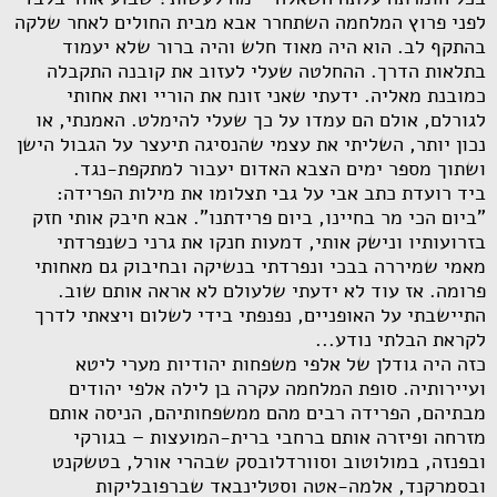
לפני פרוץ המלחמה השתחרר אבא מבית החולים לאחר שלקה
בהתקף לב. הוא היה מאוד חלש והיה ברור שלא יעמוד
בתלאות הדרך. ההחלטה שעלי לעזוב את קובנה התקבלה
כמובנת מאליה. ידעתי שאני זונח את הוריי ואת אחותי
לגורלם, אולם הם עמדו על כך שעלי להימלט. האמנתי, או
נכון יותר, השליתי את עצמי שהנסיגה תיעצר על הגבול הישן
ושתוך מספר ימים הצבא האדום יעבור למתקפת-נגד.
ביד רועדת כתב אבי על גבי תצלומו את מילות הפרידה:
"ביום הכי מר בחיינו, ביום פרידתנו". אבא חיבק אותי חזק
בזרועותיו ונישק אותי, דמעות חנקו את גרני כשנפרדתי
מאמי שמיררה בבכי ונפרדתי בנשיקה ובחיבוק גם מאחותי
פרומה. אז עוד לא ידעתי שלעולם לא אראה אותם שוב.
התיישבתי על האופניים, נפנפתי בידי לשלום ויצאתי לדרך
לקראת הבלתי נודע...
כזה היה גודלן של אלפי משפחות יהודיות מערי ליטא
ועיירותיה. סופת המלחמה עקרה בן לילה אלפי יהודים
מבתיהם, הפרידה רבים מהם ממשפחותיהם, הניסה אותם
מזרחה ופיזרה אותם ברחבי ברית-המועצות – בגורקי
ובפנזה, במולוטוב וסוורדלובסק שבהרי אורל, בטשקנט
ובסמרקנד, אלמה-אטה וסטלינבאד שברפובליקות