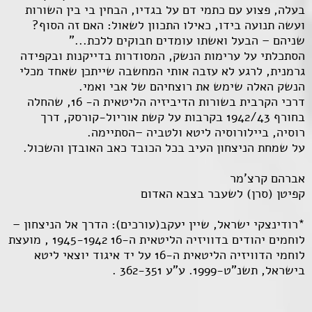
בעלה, פצוע עם כתמי דם על בגדיו, הבחין בי בין השורות
ועשה תנועה בידו, כאילו התכוון לשאול: האם זה הסוף?
שניהם – הבעל ואשתו עומדים חבוקים ללכת..."
הסתכלתי על ערימות הנשק, המסודרות בדייקנות ובקפידה
גרמנית, לרגע לא עזבה אותי המחשבה שייתכן שאחד מכלי
הנשק האלה שימש את רוצחיהם של אבי ואמי.
דרכי הקרבית בשורות הדיביזיה הליטאית ה- 16, שהחלה
בחורף 1942/43 בקרבות על קשת אוריול-קורסק, דרך
רוסיה, ביילורוסיה ליטא ולטביה –הסתיימה.
על שמחת הניצחון העיב בכל הכובד כאב האובדן והשכול.
אברהם קרצ'מר
קפיטן (סרן) לשעבר בצבא האדום
*רודינצקי ישראל, שיין יעקב(עורכים): הדרך אל הניצחון –
לוחמים יהודים בדוויזיה הליטאית ה-16 1945-1942 , מועצת
לוחמי הדוויזיה הליטאית ה-16 על יד איגוד יוצאי ליטא
בישראל, תשנ"ט-1999. ע"ע 362-351 .