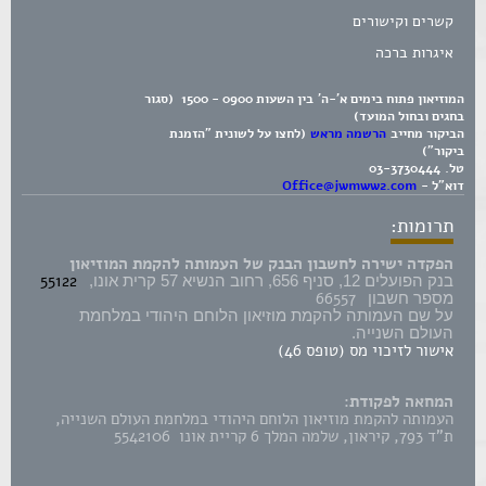
קשרים וקישורים
איגרות ברכה
המוזיאון פתוח בימים א'-ה' בין השעות 0900 - 1500 (סגור
בחגים ובחול המועד)
הביקור מחייב
הרשמה מראש
(לחצו על לשונית "הזמנת
ביקור")
טל.
03-3730444
דוא"ל -
Office@jwmww2.com
תרומות:
הפקדה ישירה לחשבון הבנק של העמותה להקמת המוזיאון
55122
בנק הפועלים 12, סניף 656, רחוב הנשיא 57 קרית אונו,
66557
מספר חשבון
על שם העמותה להקמת מוזיאון הלוחם היהודי במלחמת
העולם השנייה.
אישור לזיכוי מס (טופס 46)
המחאה לפקודת:
העמותה להקמת מוזיאון הלוחם היהודי במלחמת העולם השנייה,
ת"ד 793, קיראון, שלמה המלך 6 קריית אונו 5542106