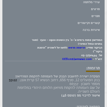
שירי מלחמה
סרטים
ספרים
קשרים וקישורים
איגרות ברכה
המוזיאון פתוח בימים א'-ה' בין השעות 0900 - 1500 (סגור
בחגים ובחול המועד)
הביקור מחייב
הרשמה מראש
(לחצו על לשונית "הזמנת
ביקור")
טל.
03-3730444
דוא"ל -
Office@jwmww2.com
תרומות:
הפקדה ישירה לחשבון הבנק של העמותה להקמת המוזיאון
55122
בנק הפועלים 12, סניף 656, רחוב הנשיא 57 קרית אונו,
66557
מספר חשבון
על שם העמותה להקמת מוזיאון הלוחם היהודי במלחמת
העולם השנייה.
אישור לזיכוי מס (טופס 46)
המחאה לפקודת: