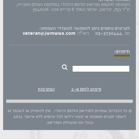
העמותה להקמת מוזיאון הלוחם היהודי במלחמת העולם השנייה,
ת"ד 793, קיראון, שלמה המלך 6 קריית אונו 5542106
לפרטים נוספים ניתן להתקשר למשרדי העמותה:
טל.
03-3730444
דוא"ל:
veteran@jwmww2.com
חיפוש:
חיפוש לוחם א-ב
הצטרפות
© כל הזכויות שמורות למוזיאון הלוחם היהודי. אין להעתיק או לשכפל או
לשמור תכנים ותמונות או קטעי וידאו לכל שימוש ללא אישור בכתב
ובעל-פה מהנהלת המוזיאון.