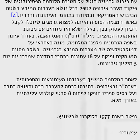
עם כיבוש גרמניה הוטל על חטיבת הלוחמה הפסיכולוגית של
פיקוד מערב אירופה לטפל בכל נושא מערכות המידע בשטח
הכיבוש האמריקאי ובמיוחד בתחומי העיתונות והרדיו.
[4]
כאשר המגמה הסופית הייתה למצוא גרמנים שיוכלו לקבל
זיכיון לעסוק בכך, כאלה שלא היו מזוהים עם מכונת
התעמולה הנאצית. מיג'ור (רס"ן) האנס האבה, כעורך עיתון
בשפה הגרמנית מלפני המלחמה, מונה כאחראי על
דמוקרטיזציה של מערכות המידע בגרמניה. בשלב מסוים
הוא הקים ופיקח על 18 עתונים ברחבי המדינה שמכרו יום יום
5 מיליון גיליונות.
לאחר המלחמה המשיך בעבודתו העיתונאית והספרותית
בארה"ב ובאירופה. כתיבתו זכתה להערכה רבה ותפוצה רחבה
ועל בסיס ספריו הופקו לפחות 8 סרטי קולנוע עלילתיים
באורך מלא.
נפטר בשנת 1977 בלוקרנו שבשוויץ.
עיטוריו: