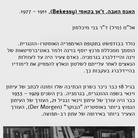
האנס האבה, ז'אן בקאסי (
Bekessy
)
, 1911 – 1977.
אל"מ (מיל) ד"ר בני מיכלסון
נולד בבודפשט בתקופת האימפריה האוסטרו-הונגרית.
הוסמך ממכללת פרנץ יוסף בוינה ולמד באוניברסיטאות של
וינה והיידלברג בגרמניה. כאדם צעיר היה עד לעוולות
הנאצים לאחר עלייתם לשלטון ונאלץ להפסיק את לימודיו
בהיידלברג בעקבות כך.
בגיל 18 כבר ניכר כשרון הכתיבה שלו ומונה לכתב של עיתון
וינאי בשפה ההונגרית, בגרמניה. בין השנים 1929 – 1933
כבר היה עורך של עיתון וינאי ובגיל 21, העורך של העיתון
הנפוץ ביותר באוסטריה "הבוקר" (
Der Morgen
), העורך
הצעיר ביותר באירופה של עתון רב-תפוצה.