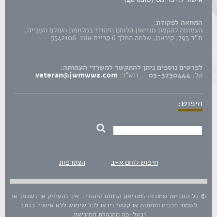
המחאה לפקודת:
העמותה להקמת מוזיאון הלוחם היהודי במלחמת העולם השנייה,
ת"ד 793, קיראון, שלמה המלך 6 קריית אונו 5542106
לפרטים נוספים ניתן להתקשר למשרדי העמותה:
טל.
03-3730444
דוא"ל:
veteran@jwmww2.com
חיפוש:
חיפוש לוחם א-ב
הצטרפות
© כל הזכויות שמורות למוזיאון הלוחם היהודי. אין להעתיק או לשכפל או
לשמור תכנים ותמונות או קטעי וידאו לכל שימוש ללא אישור בכתב
ובעל-פה מהנהלת המוזיאון.