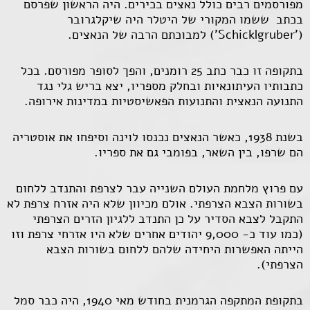
מפורסמים רבים כולל נאצים בכירים. היה הראשון שפרסם
בכתב ששמו המקורי של היטלר היה שיקלגרובר
(
'Schicklgruber'
) למבוכתם הרבה של הנאצים.
בתקופה זו כבר כתב 25 רומנים, והפך לסופר מפורסם. בכל
כתבותיו העיתונאיות ובחלק מספריו, יצא בריש גלי נגד
התנועה הנאצית והתנועות הפאשיסטיות במדינות אירופה.
בשנת 1938, כאשר הנאצים נכנסו לוינה וסיפחו את אוסטריה
הם שרפו, בין השאר, בפומבי גם את ספריו.
עם פרוץ מלחמת העולם השנייה עבר לצרפת והתנדב ללחום
בשורות הצבא הצרפתי. אולם מכיוון שלא היה אזרח צרפת לא
התקבל לצבא הסדיר על כן התנדב ללגיון הזרים הצרפתי
(כמו עוד כ- 9,000 יהודים אחרים שלא היו אזרחי צרפת וזו
הייתה האפשרות היחידה שלהם ללחום בשורות הצבא
הצרפתי).
בתקופת המתקפה הגרמנית בחודש מאי 1940, היה כבר סמל