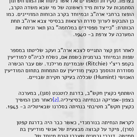
בצרפת. סקירות ומאמרים אלו אשר ניתחו את המתרחש תוך
הסתמכות על עדות מיד ראשונה של מי שבא משדה הקרב,
הופצו ברחבי ארה"ב ובמיוחד בקרב הכוחות המזויינים. כמו
כן התבקש לערוך סדרת הרצאות בבסיסי צבא ארה"ב תחת
הכותרת: "כייצד מפסידים במלחמה" בהן תאר וניתח את
המערכה על צרפת ב- 1940.
לאחר זמן קצר התגייס לצבא ארה"ב ועקב שליטתו במספר
שפות ובמיוחד בגרמנית כשפת אם, נשלח לביה"ס למודיעין
בקמפ ריצ'י (
Ritchie
) שבמדינת מרילנד. שם עבר הכשרה
מסודרת והוסמך כקצין מודיעין עם התמחות בתחום המודיעין
האנושי (
Humint
) שכללה בעיקר חקירת שבויים.
השתתף כקצין חקש"ב, בדרגת לוטננט (סגן), במערכה
בצפון-אפריקה ובנחיתה בסיציליה.
[2]
לאחר מכן המשיך
כקצין חקש"ב חטיבתי בנחיתה בסלרנו שבאיטליה ב- 1943.
לקראת הנחיתה בנורמנדי, כאשר כבר היה בדרגת קפטן
(סרן), פיקד על קבוצה מבצעית של אנשי מודיעין בת
חמישה, דוברי גרמנית שעברו קורס מיוחד של