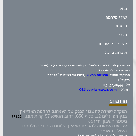
מחקר
שירי מלחמה
סרטים
ספרים
קשרים וקישורים
איגרות ברכה
המוזיאון פתוח בימים א'-ה' בין השעות 0900 - 1500 (סגור
בחגים ובחול המועד)
הביקור מחייב
הרשמה מראש
(לחצו על לשונית "הזמנת
ביקור")
טל.
03-3730444
דוא"ל -
Office@jwmww2.com
תרומות:
הפקדה ישירה לחשבון הבנק של העמותה להקמת המוזיאון
55122
בנק הפועלים 12, סניף 656, רחוב הנשיא 57 קרית אונו,
66557
מספר חשבון
על שם העמותה להקמת מוזיאון הלוחם היהודי במלחמת
העולם השנייה.
אישור לזיכוי מס (טופס 46)