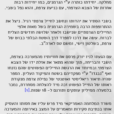
מחלקה. יחידתו כותרה ע"י הגרמנים, כמו יחידות רבות
אחרות של הצבא הצרפתי, עם כניעת צרפת, והוא נפל בשבי.
בשבי הסתיר את יהדותו ונחשב לחייל צרפתי רגיל. ניצל את
ההתרופפות הרבה בשמירה הגרמנית בשל מאות אלפי
החיילים הצרפתיים שנישבו ולאחר שלושה חודשים הצליח
לברוח. עשה את דרכו לספרד דרך השטח הבלתי כבוש של
צרפת, בשלטון וישי, ומשם טס לארה"ב.
עם הגעתו לניו יורק פרסם את חוויותיו מהמערכה בצרפת,
השבי והבריחה, תוך שהוא מתאר את אזלת ידו של הצבא
הצרפתי ובמיוחד את הרגשת החיילים הפשוטים שהם נזנחו
ואף "נבגדו" ע"י מפקדיהם בשטח והפיקוד העליון. הספר
שהיה תיאור ריאליסטי ואוטנטי של נפילת צרפת מנקודת
ראותו של החייל הפשוט זכה מיד להצלחה מסחררת, נמכר
בלמעלה ממיליון עותקים ותורגם ל- 18 שפות.
[1]
משרד המלחמה האמריקאי מיד פרש עליו את חסותו והעסיק
אותו בכתיבת סקירות ומאמרים על המצב באירופה והמערכה