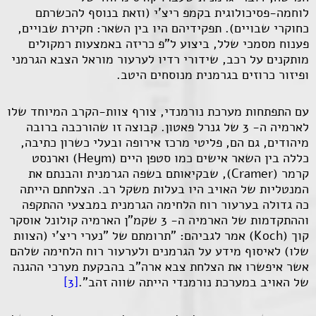
לוחמה-פסיכולוגית בקמפ ריצ'י (וזאת בנוסף להכשרתם
כחוקרי שבויים). תפקידיהם היו בין השאר: חקירת שבויים,
פענוח מסמכי שלל, ביצוע ל"פ כריזה באמצעות רמקולים
מותקנים על רכב, שידורי רדיו לערעור מוראל הצבא הגרמני
ופיזור כרוזים בגרמנית מנוסחים היטב.
עם התפתחות מערכת נורמנדי, צורף צוות-הקרב המיוחד שלו
לארמיה ה- 3 של גנרל פאטון. קבוצה זו שהורכבה ברובה
מיהודים, גם הם, פליטי מרכז אירופה ובעלי כשרון כתיבה,
כללה בין השאר אישים כמו סטפן היים (
Heym
) וארנסט
קרמר (
Cramer
), שבקיאותם בשפה הגרמנית והבנתם את
המנטליות של האויב היו בעלות משקל רב. הצלחתם הייתה
כה גדולה בערעור רוח הלחימה הגרמנית במבצעי ההתקפה
וההתקדמות של הארמיה ה- 3 שקמ"ן הארמיה קולונל אוסקר
קוך (
Koch
) אמר לגביהם: "תרומתם של "נערי ריצ'י (הצוות
שלו) לאיסוף מידע על הגרמנים ולערעור רוח הלחימה שלהם
אשר איפשרו את הצלחת צבא ארה"ב בהבקעת מערכי ההגנה
של האויב במערכת נורמנדי הייתה שווה זהב".
[3]