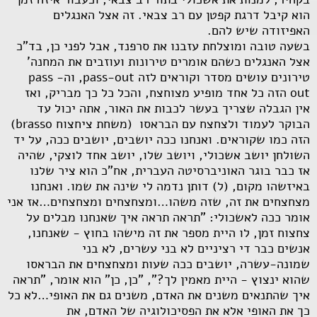
הוא קיבל דרגת קפטן עם רב צבאי. זה אצל האנגלים
האפיזודה שיש להם.
בשעה טובה ומוצלחת עזבנו את סרפנד, אבל לפני כן, בד"כ
אצל האנגלים כשהם אומרים טירונות ועוזבים את המחנה'
טירונים עושים מסדר וקוראים לזה
pass-out
, וה-
pass
out
הזה כל אחד מופיע מצוחצח, והכל כל כך מבריק, ואז
אין הגבלה שצריך בעשר לכבות את האור, אתה יכול עד
הבוקר לעמוד ולצחצח עם הבראסו (משחת ציחצוח
brasso
)
הזה כמו שקוראים. ואנחנו ככה יושבים, יושבים ככה, על יד
השולחן יושב אשכולי, ויושב שלו, יושב אחד לוצקי, שהיה
אז כבר בוגר האוניברסיטה העברית, אח"כ הוא ציר שלנו
באיזשהו מקום, (ל) דותן נדמה לי שינה את שמו. ואנחנו
מצחצחים את זה, שזה משהו…ומצחצחים ומצחצחים…אז אני
אומר ככה לאשכולי: "תראה תראה איך שאנחנו מבלים על
צחצוח זמן, לו היית מספר את זה מישהו בחוץ - שאנחנו,
אנשים כבר די רציניים לא בני עשרים, לא בני
שמונה-עשרה, יושבים ככה שעות ומצחצחים את הבראסו
שהוא ינצוץ - היית מאמין לך?", "כן, כן" הוא אומר, "תראה
איך שהתנאים משנים את האדם, משנים גם את האופי…לא כל
כך את האופי אלא את הפסיכולוגיה של האדם, את