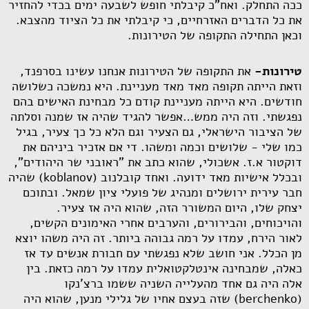
ככה התחלק. ואח"כ קיבלתי חופש לשבעה ימים בכדי להחזיר
את כל הדברים האזרחיים, כי קיבלתי את כל הציוד מהצבא.
וכאן התחילה התקופה של הטירונות.
טירונות-
את התקופה של הטירונות אנחנו עשינו בסרפנד,
וזאת הייתה תקופה מאד מאד מעניינת. היא נמשכה כשלושה
חודשים. היא הייתה מעניינת קודם כל מבחינת האישים בהם
נפגשתי. וזה היה ממש…אפשר להגיד שהיה אז שמנה וסלתה
של הציבור הישראלי, גם הצעיר וגם הלא כל כך צעיר, בגיל
כמו שלי - שלושים וכמה ומשהו. די אם אזכיר ביניהם את
דוקטור א.ז. אשכולי, שהוא כתב את "ראובני שר היהודים",
ובכלל אישיות מאד ידועה. ואחד קובלנוב (
koblanov
) שהיה
חבר עירית ירושלים ומנהיג של פועלי ציון שמאל. ובתוכם
יצחק שלו, היום המשורר הזה, שהוא היה אז צעיר.
והויכוחים, והבירורים, והערבים אחרי האימונים הקשים,
לאור הירח, עמדו על רמה גבוהה ביותר. זה היה משהו יוצא
מן הכלל. אני חושב שלא נפגשתי עם חבורת אנשים עד אז
כאלה, שמבחינה אינטלקטואלית עמדו על רמה כזאת. בין
אלה היה גם אחד מהעלייה השניה ששמו ברצ'נקו
(
berchenko
) שזה בעצם אחיו של גלילי מנען, שהוא היה