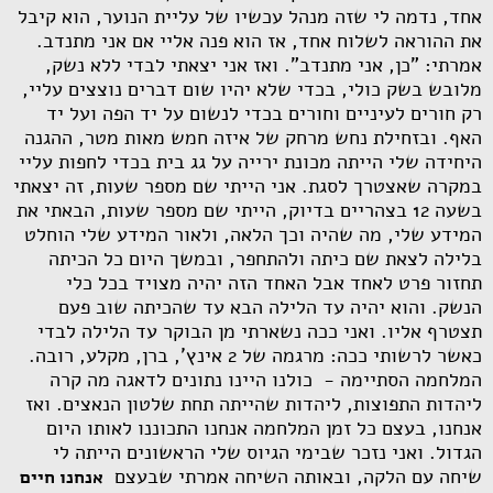
אחד, נדמה לי שזה מנהל עכשיו של עליית הנוער, הוא קיבל
את ההוראה לשלוח אחד, אז הוא פנה אליי אם אני מתנדב.
אמרתי: "כן, אני מתנדב". ואז אני יצאתי לבדי ללא נשק,
מלובש בשק כולי, בכדי שלא יהיו שום דברים נוצצים עליי,
רק חורים לעיניים וחורים בכדי לנשום על יד הפה ועל יד
האף. ובזחילת נחש מרחק של איזה חמש מאות מטר, ההגנה
היחידה שלי הייתה מכונת ירייה על גג בית בכדי לחפות עליי
במקרה שאצטרך לסגת. אני הייתי שם מספר שעות, זה יצאתי
בשעה 12 בצהריים בדיוק, הייתי שם מספר שעות, הבאתי את
המידע שלי, מה שהיה וכך הלאה, ולאור המידע שלי הוחלט
בלילה לצאת שם כיתה ולהתחפר, ובמשך היום כל הכיתה
תחזור פרט לאחד אבל האחד הזה יהיה מצויד בכל כלי
הנשק. והוא יהיה עד הלילה הבא עד שהכיתה שוב פעם
תצטרף אליו. ואני ככה נשארתי מן הבוקר עד הלילה לבדי
כאשר לרשותי ככה: מרגמה של 2 אינץ', ברן, מקלע, רובה.
המלחמה הסתיימה - כולנו היינו נתונים לדאגה מה קרה
ליהדות התפוצות, ליהדות שהייתה תחת שלטון הנאצים. ואז
אנחנו, בעצם כל זמן המלחמה אנחנו התכוננו לאותו היום
הגדול. ואני נזכר שבימי הגיוס שלי הראשונים הייתה לי
שיחה עם הלקה, ובאותה השיחה אמרתי שבעצם
אנחנו חיים