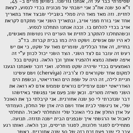
שסיפרתי כבר על זה, אנחנו גורשנו. בשושן פורים ב- 45,
ז"א 30 שנה אח"כ אני ישבתי על מכונית בכדי לנסוע, לצאת
לחזית. וזה מאד מאד היה סמלי בשבילי שבצד אחד בתאריך
אחד אני בורח מפני אויב, ובתאריך השני אני מתקדם לקראת
אויב בכדי להלחם בו. וככה אנחנו התחלנו לנסוע.
וכשהתחלנו להתקרב לחזית אז הערים היו נטושות מאנשים,
לא היו שם אנשים. ושקט היה כמו בבית קברות. בד"כ
בחזית, זה אחד הכללים, שומרים מאד על שקט, כי אם יש
רעש זה עובר גם לצד השני. הצד השני יכול לכוון ע"י זה
איפה שאתה נמצא ולהפגיז אותך וכך הלאה. נוקטים בכל
האמצעים בכדי שיהיה שקט מוחלט. ואני זוכר שאנחנו הגענו
למקום אחד שקוראים לו צ'רביה (
cherviya
) ושם עשינו
חניית לילה, זה היה על שפת הים האדריאטי, ובשפת הים
האדריאטי ישנם ערפילים נוראים שממש אדם לא רואה את
השני מאיזה מטרים. וכאן שוב פעם אני נפגשתי באיזשהו
דבר שנזכרתי לי 30 שנה אחורנית. אני קיבלתי כך את האוכל
שלי, אז ניגשתי לבית אחד ושם היה אדן של החלון, העמדתי
על אדן החלון את כלי האוכל שלי והתחלתי לאכול. התחלתי
לאכול אז הרגשתי איך שבפנים הבית ישנה תזוזה. תנועה.
מתחילים לסגור חלונות, לסגור תריסים, וכך הלאה. ואותו רגע
עבר לי שוב פעם זרם כזה של 30 שנה אחורנית, כאשר