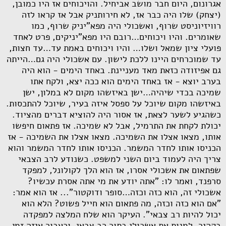
אגרונום, היום חבר מושב אביחיל. והויכוחים אז היו כמובן,
(יצחק) שלו היה כבר אז, לא חירותניק אבל אז קראו לזה
רוויזיוניסט שרוף, ואשכולי היה מפא"יניק שרוף, כמו
שאומרים. והיו ויכוחים…רובם היו מפא"יניקים, פרט לאחד
פועלי ציון שמאל ושלו… והיו ויכוחים באמת עד…עד חצות,
עד שמוכרחים היינו ללכת לישון. עם אשכולי היה גם…הייתה
גם אפיזודה כזאת מאד מעניינת. באחד הימים - הוא היה
בערב יוצא - אז באחד הימים הוא ככה יצא, ולקח אתו
שמיכה בכדי שיהיה…ישן באיזשהו מקום לא במלון, ישן
באיזשהו מקום שיוכל על ספסל איזה בעיר, שיוכל להתכסות.
כשהגיע לשער לצאת, אז אסור היה להוציא דברים מהציוד.
יכולת לקחת את התרמיל, אבל לא שמיכה. אז פתאום חיפשו
אותו, מצאו אצלו את השמיכה. מצאו אצלו את השמיכה - אז
הכניסו אותו לחדר המשמר. הכניסו אותו לחדר המשמר והוא
צריך היה לעמוד ביום השני למשפט. כשנודע לרב הצבאי
שפתאום את אשכולי אסרו, אז הוא הלך לקולונל, למפקד
סרפנד, ואמר לו: "אתה יודע את מי אתה אסרת עכשיו?
אשכולי זה, הוא כזה וכזה…סופר ודוקטור"... אז הוא אמר:
"אם הוא כזה וכזה, מה פתאום הוא חייל פשוט? הלא הוא
יכול להיות רב צבאי". העיקר הוא שלח המלצה למפקדה
בקהיר, למנות את אשכולי בתור רב צבאי, וכעבור איזה זמן