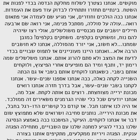
מוקשים. אנחנו נצטרך לשלוח מחלקת הנדסה בכדי לפנות את
השטח. בינתיים תחזרו ותתחילו לבדוק עוד פעם את העמדות.
אנחנו ככה הולכים וחוזרים, אני מגיע שם לעמדה אני פתאום
רואה…עולה על סוללה, מסתכל פנימה, אני רואה שם ארבעה
חיילים יושבים עם מכנסיים משולשלים, אולי רצו שיהיה
להם נוח, ומשחקים בקלפים. משחקים בקלפים! כמובן
שמחנו…לא חשוב, אני יורד מהסוללה, אנחנו לא חושבים
הרבה אלא…ואנחנו היינו מעוניינים אז לתפוס שבויים בכדי
לדעת את המצב ולא סתם להרוג אותם. אנחנו משלשלים שמה
רימון יד, ותכף ומיד הם מופיעים אחרי הפיצוץ, ולוקחים
אותם בשבי. כשאנחנו לוקחים אותם בשבי אז גם הכתה
השנייה לקחה כאלה, ככה אנחנו אספנו שנים-עשר. אנחנו
לקחנו בשבי שנים-עשר, אבל בדרך חזרה אנחנו רואים
מכונת ירייה מצוחצחת. רוצים גם אותה לקחת. אבל מה,
אנחנו יודעים שכל כלי שהיו הגרמנים משאירים זה ממולכד.
אז היה לנו איתנו חבל. אז קודם כל קושרים הדו-רגל בחבל,
את מכונת הירייה. נותנים סחיבה ושרואים שלא מתפוצץ שום
דבר אז אנחנו לוקחים. העיקר, המשכנו ככה באמצע הנסיגה
שלנו בכדי להגיע למחנה שלנו עם השבויים, מתחילה הפגזה
ענקית. הפגזה ויריות ממקלעים, מתקיפים אותנו בצורה