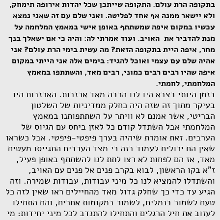
בתקופה הרת עולם. התקופה שייתכן שכל יהדות אירופה תימחק,
ולא יישאר ממנה אף אחד לפליטה. ואני שלם עם זה שאני נמצא
עכשיו במקום איפה שמשתתף באופן אישי במאמץ המלחמה על
מנת להדביר את האויב. ועוד אמרתי לה: והיה כי אם ישאלך בנך
מחר, איפה היית בתקופה הזאת? מה עשית בימי הרת עולם? אני
אהיה שלם עם עצמי ואוכל להגיד: בימים אלה אני הייתי במקום
איפה שהיו רבים רבים כמוני, רבים מאד, והשתתפו במאמץ
המלחמתי, לחמתי.
בזמן היותי בצבא היו לנו הרבה מאד אכזבות. האכזבות היו
בעיקר מתוך זה שזה היה כחלק ממדיניות של השלטון
הבריטי, אשר אמנם לא וויתר על השתתפותנו במאמץ
המלחמתי אבל השתדל קודם כל לאזן ביחס עם הגיוס של
הערבים. זאת אומרת שיהיה בערך פיפטי-פיפטי. אבל כשראו
שאין הם יכולים לעמוד בזה כי מצד הערבים התגייסו מעטים
מאד, אז הם לפחות לא רצו לתת לנו להשתתף באופן פעיל,
ז"א בקו הראשון, לבוא בקרב פנים אל פנים עם האויב,
והשתדלו להמציא לנו כל מיני עבודות, עבודות שמירה. וזה
הגיע עד כדי כך שחלק גדול מאד מהחיילים ראו שאין לזה כל
טעם לשמור בנמלים, לשמור במקומות אחרים, והם התחילו
לעזוב את חיל הרגלים והתחילו להתנדב לכל מיני יחידות: מי