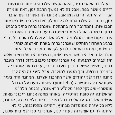
ידע לדבר אלא יוונית, הלא הקשר שלנו היה יותר בתנועות
ידיים מאשר בפה. אבל זה לא נמשך הרבה זמן, זאת אומרת
הנדידה הייתה הרבה זמן אבל אנחנו לא נשארנו שם הרבה
זמן, והיחידה שלנו התחילה לנוע לקראת חיל כיבוש בארצות
הכבושות. והמדובר היה בהתחלה שאנחנו נהיה כחיל כיבוש
בתוך גרמניה. אבל היות ובמפקדה העליונה פחדו שאנחנו
עוד ננקום אחרי המלחמה באלה אשר עוללו לנו את הכל, הרי
ברגע האחרון הוחלט שאנחנו נהיה באחת הארצות שהיו
כבושות, ואנחנו התחלנו לנוע לקראת הולנד. אבל היות
והכבישים אז היו מאד משובשים, וגשרים היו מפוצצים שלא
היו עבירים לתנועה, אז אנחנו עשינו סיבוב גדול ודרך מעבר
ברנר, מצפון איטליה דרך מעבר ברנר, עברנו את אוסטריה
גרמניה וצרפת, וכך הגענו להולנד. אבל לפני זה היה לנו
מחנה גדול של יהודים אשר התרכזו אצלנו. המחנה היה בעיר
שקוראים לה פונטבה (
ponteba
) שהיתה פעם על הגבול
אוסטרו-איטלקי לפני מלה"ע הראשונה, ובגמר מלה"ע
הראשונה זה סופח לאיטליה. באותו מחנה אנחנו ריכזנו מאות
אנשים אשר הגיעו אלינו בכל מיני דרכים. ולא רק זה, אנחנו,
ללא כל עזרה ממוסדות מבחוץ, דהיינו מהסוכנות, כי לא
הייתה לה גם אפשרות לעזור לנו, אנחנו גייסנו שמיכות שלנו,