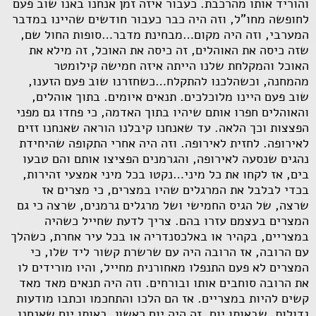
והוריד אותו מהרכבת. כעבור איזה זמן אנחנו באנו שוב פעם
לחופשה מחו"ל, וזה היה כבר כעבור חודשים שהיינו במדבר
המערבי, וזה היה מקום…מבחינת מדבר…סופות החול שם,
שזה כיסה את האוהלים, זה כיסה את האוכל, זה מילא את
האוכל והמקלחת שלנו הייתה איזה חמישה קילומטר
מהמחנה, וכשהלכנו להתקלח…כשחזרנו שוב פעם הזענו,
שוב פעם היינו מלוכלכים. תנאים איומים. בתוך אוהלים,
והאוהלים חפרו אותם שיהיו בתוך האדמה, כי פחדו גם מפני
הפצצות וכך הלאה. עד שאנחנו קיבלנו הוראה שאנחנו זזים
לאירופה. לחזית לאירופה. וזה היה אחרי התקופה שהיחידת
נהגים שנסעה לאירופה, והגרמנים הפציצו אותם והם טבעו
בים, אז לקחו את כל מיני…נקטו בכל מיני אמצעי זהירות,
בכדי לבלבל את המרגלים שהיו במצרים, כי מצרים אז
שרצה, של הגיס החמישי ושל מרגלים גרמנים, שרצה כי גם
המצרים בעצמם עזרו בהם. צריך לדעת שחייל כשהיה
במצריים, בקהיר או באלכסנדריה או בכל עיר אחרת, כשהלך
עם הרובה, אז הרובה היה עם שרשרת קשור ליד שלו, כי
המצרים לא פעם התנפלו מאחורנית מחייל, והיו מורידים לו
את הרובה סוחבים אותו ובורחים. וזה היה תנאים מאד מאד
קשים להיות במצריים. אז הם הלכו והתחכמו וכתבו מודעות
גדולות, שבאותו יום, זה היה יום ראשון, באותו יום שאנחנו