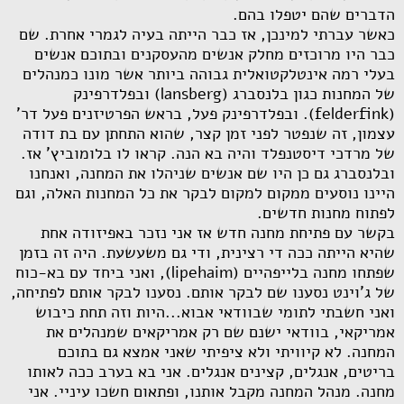
הדברים שהם יטפלו בהם.
כאשר עברתי למינכן, אז כבר הייתה בעיה לגמרי אחרת. שם
כבר היו מרוכזים מחלק אנשים מהעסקנים ובתוכם אנשים
בעלי רמה אינטלקטואלית גבוהה ביותר אשר מונו כמנהלים
של המחנות כגון בלנסברג (
lansberg
) ובפלדרפינק
(
felderfink
). ובפלדרפינק פעל, בראש הפרטיזנים פעל דר'
עצמון, זה שנפטר לפני זמן קצר, שהוא התחתן עם בת דודה
של מרדכי דיסטנפלד והיה בא הנה. קראו לו בלומוביץ' אז.
ובלנסברג גם כן היו שם אנשים שניהלו את המחנה, ואנחנו
היינו נוסעים ממקום למקום לבקר את כל המחנות האלה, וגם
לפתוח מחנות חדשים.
בקשר עם פתיחת מחנה חדש אז אני נזכר באפיזודה אחת
שהיא הייתה ככה די רצינית, ודי גם משעשעת. היה זה בזמן
שפתחו מחנה בלייפהיים (
lipehaim
), ואני ביחד עם בא-כוח
של ג'וינט נסענו שם לבקר אותם. נסענו לבקר אותם לפתיחה,
ואני חשבתי לתומי שבוודאי אבוא...היות וזה תחת כיבוש
אמריקאי, בוודאי ישנם שם רק אמריקאים שמנהלים את
המחנה. לא קיוויתי ולא ציפיתי שאני אמצא גם בתוכם
בריטים, אנגלים, קצינים אנגלים. אני בא בערב ככה לאותו
מחנה. מנהל המחנה מקבל אותנו, ופתאום חשכו עיניי. אני