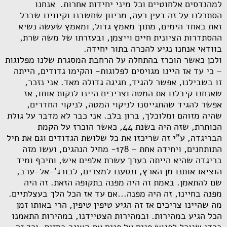
למהנדסים אלחוטיים וכל מיני יחידות אחרות. אנחנו
הסתכלנו על זה בעין רעה, מכיוון שחשבנו וקיווינו שבכל
זאת באחד הימים, מתוך מאמץ גדול, ומאמץ שעשה נשיא
ההסתדרות הציונית חיים וייצמן, ובעזרתו של משה שרת,
בוודאי אנחנו נגיע להכרה בתור יחידה.
ולכן כאשר הוכרז בהתחלה על הרחבת המסגרת שלנו מפלוגות
– כי עד אז היינו מגויסים לפלוגות- והקימו גדודים, הייתה
זו בשבילנו, אפשר להגיד, חגיגה גדולה מאד. אני נזכר,
שאנחנו קיבלנו את המטה וצריכים היינו לנקות אותו, אז
אפשר להגיד שהתגייסנו לניקוי המטה, לניקוי החדרים,
שהיה מזוהם ומלוכלך, ברון בלב. אני כבר לא מדבר על גולת
הכותרת, שזה היה בשנת 44, כאשר הוכרז על הקמת
הבריגדה, ע"י זה שריכזו את כל שלושת הגדודים וגם את חיל
התותחנים, ויחידה אחת – 178- מחיל הנהגים, ועשו מזה
בריגדה שהיא הייתה בערך עשרת אלפים איש, ותיכף ומיד
הוציאו אותנו מן הארץ, ונסענו למצרים, לבורג'-אל-ערב,
שם להתאמן. באמת זה היה מפנה בתקופה הזאת. זה היה
מפנה בחיינו, זה היה מפנה...אם עד אז הכל הלך בעצלתיים.
מה שהיינו צריכים אז זה הגיע טיפין טיפין, הרי באותו זמן
הכל הגיע במהירות. ובמהירות הצטיידנו, במהירות התאמנו