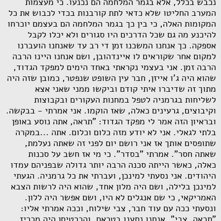
נכבש בכלל, אלא בגמר המלחמה הם נכנעו. כי מעצמות
המערב החליטו שלא כדאי לתת קורבנות בכדי לכבוש את כל
המקומות האלה, כי בין כך בגמר המלחמה הם בעצמם יוכרחו
להיכנע מה גם שכל הדרכים היו סגורים ולא יכלו לקבל
אספקה. כך אנחנו המשכנו זמן די רב עד שאנחנו הועברנו
למקום אחר שקוראים לו איינדהובן, ושם אנחנו היינו הרבה
הרבה זמן. אני בעצמי נקראתי באחד הימים למפקד הגדוד,
שהוא היה ג'ו אייזן, חבר עין השופט שנפטר, כמובן שזה היה
מתוך זה שדיברו איתי קודם וביקשו ממני שאני אצא
לשליחות בגרמניה לטפל במחנות העקורים ובקבוצות
וקיבוצים, גרעינים כאלה, שאז הוקמו. אני אמרתי - בבקשה.
ובראיון הזה אמר לי מפקד הגדוד: "תראה, אתה נוסע באופן
בלתי לגאלי. אני לא יודע מזה כלום וכלום. אתה ...במקרה
שתופסים אותך אז אני רושם יום לפני זה שאתה נעלמת,
שאתה חסר". אמרתי "בסדר". כי מי אז חשב על סכנות
כאלה, כאשר הייתה סכנה הרבה יותר גדולה שבפניהם עמדו
היהודים. אני נסעתי למינכן, ועברתי את כל גרמניה. הגעתי
למינכן בלילה, ושם היה מלון אחד, שהוא היה לרשות הצבא
האמריקאי, כי שם אנגלים לא היו, ושם אפשר היה ללון.
ונסעתי ככה עם עוד חבר, צבי שילוח, וככה אמרתי אליו:
"תראה, צבי", אנחנו נסענו בטראם, והכרטיסן היה מכריז