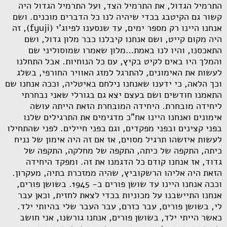
התרמיל הגדול, את התרמיל הצד, ועל התרמיל הגדול היה
קשור גם הקיטבג בכדי שיהיה לנו כל הדברים מוכנים. ושם
אנחנו היינו רק מספר ימים, עד שנסענו לפיוג'י (
fyuji
), זה
היה מקום קייט, ושם אנחנו קיבלנו כבר מלון גדול, ושם
התאכסנו, והיו לנו באמת…מלון שאמרו שמוסוליני שם
והמלך היו באים לקיט בקיץ, עם כל הנוחיות. אבל התחלנו
לעשות את האימונים, להתרגל למזג האוויר החורפי, בשלג
וכך הלאה, כי ידענו שאנחנו נילחם באיטליה, וככה אנחנו שם
התאמנו חודשים ושם בעצם יצא גם בגורלי שאני נבחרתי
ליחידה מובחרת. היחידה המובחרת הזאת הייתה עושה
אימונים ואנחנו היינו אח"כ מדגימים את התרגילים שלנו
בפני קצינים ובפני מפקדים, וגם בפני חיילים. לפני שהתחילו
לעשות איזשהו תרגיל מסוים, אז אם זה היה אימון של נניח
כיתה, התקפה של כיתה, התקפה של מחלקה, התקפה של
גדוד, אז אנחנו קודם כל הדגמנו את זה. ומפקד היחידה
הזאת היה אליהו הרשקוביץ, שהיה ממזכרת בתיה, מעקרון.
וככה אנחנו היינו עד שושן פורים ב- 1945. בשושן פורים,
אנחנו התיישבנו על מכוניות בכדי לצאת לחזית, וכאן עבר
לי, בשושן פורים, עבר כזרם, עבר העבר שלי בהיותי ילד.
כאשר הייתי ילד, בשושן פורים, אנחנו גורשנו, אני חושב