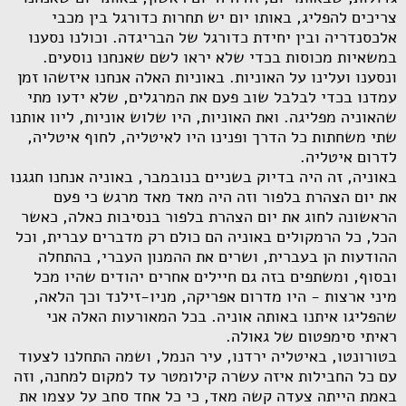
צריכים להפליג, באותו יום יש תחרות כדורגל בין מכבי
אלכסנדריה ובין יחידת כדורגל של הבריגדה. וכולנו נסענו
במשאיות מכוסות בכדי שלא יראו לשם שאנחנו נוסעים.
ונסענו ועלינו על האוניות. באוניות האלה אנחנו איזשהו זמן
עמדנו בכדי לבלבל שוב פעם את המרגלים, שלא ידעו מתי
שהאוניה מפליגה. ואת האוניות, היו שלוש אוניות, ליוו אותנו
שתי משחתות כל הדרך ופנינו היו לאיטליה, לחוף איטליה,
לדרום איטליה.
באוניה, זה היה בדיוק בשניים בנובמבר, באוניה אנחנו חגגנו
את יום הצהרת בלפור וזה היה מאד מאד מרגש כי פעם
הראשונה לחוג את יום הצהרת בלפור בנסיבות כאלה, כאשר
הכל, כל הרמקולים באוניה הם כולם רק מדברים עברית, וכל
ההודעות הן בעברית, ושרים את ההמנון העברי, בהתחלה
ובסוף, ומשתפים בזה גם חיילים אחרים יהודים שהיו מכל
מיני ארצות - היו מדרום אפריקה, מניו-זילנד וכך הלאה,
שהפליגו איתנו באותה אוניה. בכל המאורעות האלה אני
ראיתי סימפטום של גאולה.
בטורונטו, באיטליה ירדנו, עיר הנמל, ושמה התחלנו לצעוד
עם כל החבילות איזה עשרה קילומטר עד למקום למחנה, וזה
באמת הייתה צעדה קשה מאד, כי כל אחד סחב על עצמו את