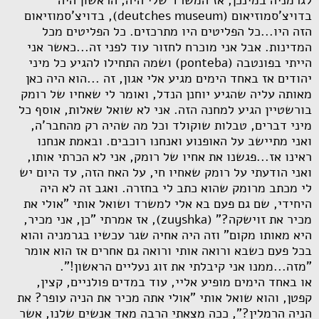
לגרמניה במינכן, אז המשרד שלי היה, הראשון היה
בדויצ'סמוזיאום (
deutches museum
), בדויצ'סמוזיאום
הזה היו...כל הפליטים היו מתרכזים. כל הפליטים מכל
המדינות. אבל אני מוכרח לחזור עוד לפני זה...כאשר אני
הייתי בפונטבה (
ponteba
) ושמה התחילו להגיע כל מיני
יהודים אז באחד הימים מגיע אלי אגון, זה ...הוא היה כאן
מאותה עליה שהגיע יוחנן הנדל, ואומר לי שאחיו של רומק
בורשטיין הגיע למחנה הזה. אני לא שואל שאלות, אוסף כל
מיני דברים, טבלות שוקולד וכל מה שהיה רק מהחבר'ה,
ואני מתיישב על האופנוע ואנחנו רוכבים. ובאמת אנחנו
ראינו אז...פגשנו את אחיו של רומק, אני לא הכרתי אותו,
ואני הודעתי על רומק שאחיו חי, על האח הזה, עד היום יש
לי מכתב מרומק שהוא כתב לי בחזרה. ואגב זה לא היה
היחידי, שם גם פעם בא אלי למשרד ושואל אותי "אולי את
מכיר את זוישקה?" (
zuyshka
), אז אמרתי "כן, אני מכיר,
היא מאותו מקום" וזה היה אחיה שגר עכשיו בגרמניה והוא
בכל פעם כשבא ורואה אותי ורואה גם אחרים אז הוא אומר
"מזה...ממנו אני קיבלתי את זוג נעליים הראשון!".
או באחד הימים מופיע אליי, עוד במדים פולניים, קצין,
קפטן, והוא שואל אותי "אולי אתה מכיר את הניה עופר? את
הניה הרמלין?", ככה מצאתי הרבה מאד אנשים שלנו, אשר