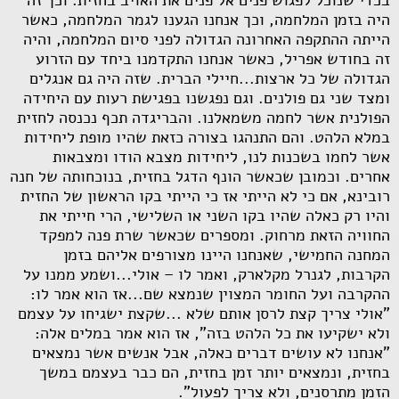
בכדי שנוכל לפגוש פנים אל פנים את האויב בחזית. וכך זה
היה בזמן המלחמה, וכך אנחנו הגענו לגמר המלחמה, כאשר
הייתה ההתקפה האחרונה הגדולה לפני סיום המלחמה, והיה
זה בחודש אפריל, כאשר אנחנו התקדמנו ביחד עם הזרוע
הגדולה של כל ארצות...חיילי הברית. שזה היה גם אנגלים
ומצד שני גם פולנים. וגם נפגשנו בפגישת רעות עם היחידה
הפולנית אשר לחמה משמאלנו. והבריגדה תכף נכנסה לחזית
במלא הלהט. והם התנהגו בצורה כזאת שהיו מופת ליחידות
אשר לחמו בשכנות לנו, ליחידות מצבא הודו ומצבאות
אחרים. וכמובן שכאשר הונף הדגל בחזית, בנוכחותה של חנה
רובינא, אם כי לא הייתי אז כי הייתי בקו הראשון של החזית
והיו רק כאלה שהיו בקו השני או השלישי, הרי חייתי את
החוויה הזאת מרחוק. ומספרים שכאשר שרת פנה למפקד
המחנה החמישי, שאנחנו היינו מצורפים אליהם בזמן
הקרבות, לגנרל מקלארק, ואמר לו – אולי...ושמע ממנו על
ההקרבה ועל החומר המצוין שנמצא שם...אז הוא אמר לו:
"אולי צריך קצת לרסן אותם שלא ...שקצת ישגיחו על עצמם
ולא ישקיעו את כל הלהט בזה", אז הוא אמר במלים אלה:
"אנחנו לא עושים דברים כאלה, אבל אנשים אשר נמצאים
בחזית, ונמצאים יותר זמן בחזית, הם כבר בעצמם במשך
הזמן מתרסנים, ולא צריך לפעול".