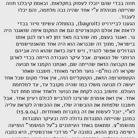
חווה בכדי שהם יוכלו לעסוק בחקלאות. ובאמת קיבלנו חווה
שהייתה מנוהלת ע"י אחד שהיה נכה מלחמה, והם יכלו
לעבוד.
הגענו לביירויט (
bayroit
), בהתחלה עשיתי סיור בכדי
לראות את אולם הקונצרטים וגם את המקום איפה שואגנר היה
גר. ואגנר בעצם, מה שהרבה מאד זמן לא רצו לנגן אותו
בישראל, מתוך זה שכנראה הוא היה אחד מהאנטישמים
הגדולים אפשר להגיד, ויש דעה כזאת שהוא היה אביהם
הרוחני של הנאצים. אבל עיקר העבודה הייתה בכדי לארגן
את הקבוצה הזאת שהייתה שם, ואנחנו הקמנו אז תנועה
שקראו לה נוח"ם– נוער חלוצי מאוחד. חשבנו שאחר
הקטסטרופה הזאת, הקטקליזם הזה, אין אולי מקום שכל אחד
יעשה לו תנועה משלו כמו שהיה מקובל עד, עד למלחמת
העולם. וחשוב ככה לקחת את הנוער ולאחד אותו תחת דגל
אחד. אין זאת אומרת שרצינו להלביש לכולם רעיון אחד. אבל
חשבנו שלפחות את ההכשרה שלו, את ההכשרה לקראת עליה
לא"י, יוכל לעשות את זה בחברות מאוחדות. (13.9.04)
כמובן שהייתה התנגדות גדולה לזה ובעיקר התנגדות
מהשמו"צ. ופתאום באחד העיתונים ב"על המשמר" הופיעה
רשימה בזמן ההוא, כתובה ע"י מרדכי אורנשטיין, היא כתבה