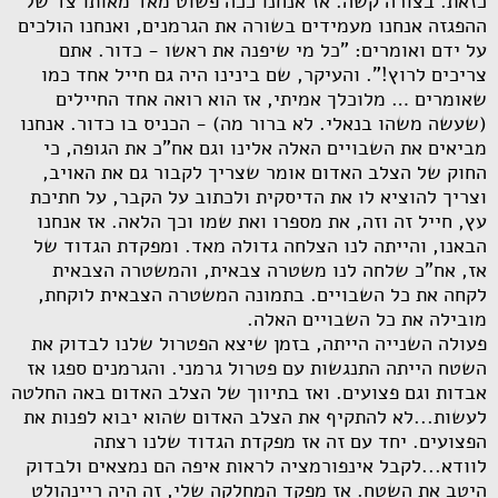
כזאת. בצורה קשה. אז אנחנו ככה פשוט מאד מאותו צד של
ההפגזה אנחנו מעמידים בשורה את הגרמנים, ואנחנו הולכים
על ידם ואומרים: "כל מי שיפנה את ראשו - כדור. אתם
צריכים לרוץ!". והעיקר, שם בינינו היה גם חייל אחד כמו
שאומרים … מלוכלך אמיתי, אז הוא רואה אחד החיילים
(שעשה משהו בנאלי. לא ברור מה) - הכניס בו כדור. אנחנו
מביאים את השבויים האלה אלינו וגם אח"כ את הגופה, כי
החוק של הצלב האדום אומר שצריך לקבור גם את האויב,
וצריך להוציא לו את הדיסקית ולכתוב על הקבר, על חתיכת
עץ, חייל זה וזה, את מספרו ואת שמו וכך הלאה. אז אנחנו
הבאנו, והייתה לנו הצלחה גדולה מאד. ומפקדת הגדוד של
אז, אח"כ שלחה לנו משטרה צבאית, והמשטרה הצבאית
לקחה את כל השבויים. בתמונה המשטרה הצבאית לוקחת,
מובילה את כל השבויים האלה.
פעולה השנייה הייתה, בזמן שיצא הפטרול שלנו לבדוק את
השטח הייתה התנגשות עם פטרול גרמני. והגרמנים ספגו אז
אבדות וגם פצועים. ואז בתיווך של הצלב האדום באה החלטה
לעשות...לא להתקיף את הצלב האדום שהוא יבוא לפנות את
הפצועים. יחד עם זה אז מפקדת הגדוד שלנו רצתה
לוודא...לקבל אינפורמציה לראות איפה הם נמצאים ולבדוק
היטב את השטח. אז מפקד המחלקה שלי, זה היה ריינהולט