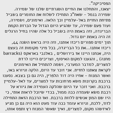
הפסיכיקה".
יצאנו, והתחלנו את החיים השגרתיים שלנו של שמירה.
שמירה בנמל - שאח"כ התחילו לשלוח את החומרים בשביל
פתיחת החזית באל-עלמיין וכך הלאה. ואימונים, ושמירה,
ועוד פעם שמירה, עד שהגיע היום הגדול על הכרזת הקמת
הבריגדה, וזה באמת היה בשביל כל אלה שהיו בחיל הרגלים
זה היה באמת יום גדול.
תוך ימים ספורים ריכזו אותנו, וזה היה בראש השנה 44,
ריכזו אותנו…את כל הבריגדה, בכל מיני מקומות זה בעצם
היה, אנחנו היינו אז בירושלים , באלנבי באראקס (
barracks
מחנה) , והגענו למקום האיסוף, וצריכים היינו לרדת
למצרים, למדבר המערבי, ושמה להתחיל את האימונים
לקראת צאתנו לחזית. אני זוכר עד היום, הלקה וגיורא באו,
ואשר המנוח - אחיו היה דוד הלפרין, היה גם כן בצבא. נסענו
ברכבת בקרונות משא מרחובות עד למצרים, עד לאל-עלמיין
ברכבת. ואני זוכר עד היום שהלקה העמידה את גיורא על
רכבת משא שעמדה ככה ממול, בכדי שיוכל לראות אותי, כי
היו שם המון אנשים ללוות ברכבת. ואז הרכבת הזאת התחילה
לזוז, ללכת, וגיורא עומד ככה עוד מעט הוא היה גם כן מגיע
לאיזשהו מקום, למצרים, ואיך שאשר המנוח רץ ותפס אותו,