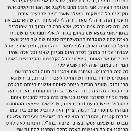
בפרוש במילים, בהזכרת שמי, שכאילו אני מונע מקיבוצי
השומר הצעיר, אני מונע מהם מלקבל את הפרודוקטים אשר
מקבלים כל המשקים. כאילו שאני רוצה להרעיב אותם.
והעניין הזה חרה לי מאד. חרה לי לא מתוך זה שהוא כתב את
זה, וזה לא היה אמת בכלל, אלא חרה לי מתוך זה שהולכים
בזמן שאני נמצא שם באופן בלתי לגאלי ומפרסמים שם. זה
כאילו לתת למוסדות הממשלתיים לגלות שם של חייל אשר
פועל בגרמניה באופן בלתי לגאלי. וזה מסכן, סיכן אותי. אבל
עברתי על זה כמובן לסדר היום מכיוון שאני וכל אלה שהיו
שם ידעו את האמת. טיפלתי בכל הקבוצות והקיבוצים באותה
המידה. כמובן שזה לא השפיע עליי.
זה היה בבירויט. ואנחנו שם ארגנו גם חווה והעברנו את
האנשים שיחיו בחווה ושיתחילו לעבוד יום יום, כי השונא
הכי גדול, האויב הגדול ביותר לאותם אנשים הייתה הבטלה.
כי הבטלה זה היה ניוון. המשך הניוון מהמחנות. ואנחנו מאד
מאד על זה טיפלנו והיינו רגישים בזה בכדי להכניס אותם
למסלול. שיש לדעת (דבר) אחד, שכל אלה שיצאו מהמחנות
הם היו מחוסרי כל יוזמה. צריך היה להוביל אותם ביד כמו
ילדים קטנים, והמדובר הוא לא רק באנשים צעירים אלא גם
מבוגרים שפעם עסקו בצרכי ציבור בחו"ל. ואנחנו לאט לאט
הכנסנו את כל האנשים האלה לתלם ומסרנו להם גם את