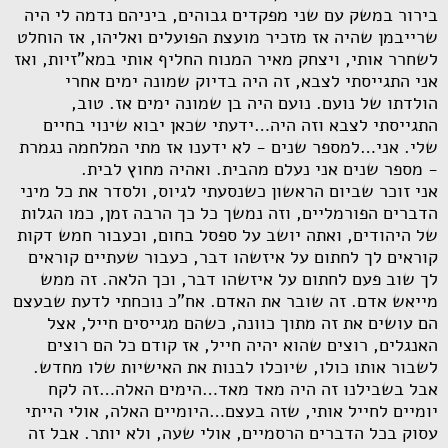
בירור במשק עם שני מפקדים גבוהים, ביניהם נדמה לי היה
שרייבמן שהיה אז מזכיר מועצת הפועלים ואליהו, אז הוחלט
לשחרר אותי, ויצחק מאיר המנוח החליף אותי במא"זיות, ואז
אני התגייסתי לצבא, זה היה בדיוק שמונה ימים אחרי
הולדתו של נועם. נועם היה בן שמונה ימים אז. טוב,
התגייסתי לצבא וזה היה…ידעתי שכאן יבוא שינוי בחיים
שלי. אני…למספר שנים - לא ידענו אז מתי המלחמה נגמרת
- מספר שנים אני נעלם מהבית. ואהיה מחוץ לבית.
אני זוכר שביום הראשון כשנסעתי לגיוס, ולסדר את כל מיני
הדברים הפורמליים, וזה נמשך כל כך הרבה זמן, כמו הגלות
של היהודים, ואתה יושב על ספסל בחום, וכעבור חמש דקות
קוראים לך לחתום על איזשהו דבר, כעבור שעתיים קוראים
לך שוב פעם לחתום על איזשהו דבר, וכך הלאה. זה ממש
מייאש אדם. זה שובר את האדם. אח"כ נוכחתי לדעת שבעצם
הם עושים את זה מתוך כוונה, כשהם מגייסים חייל, אצל
האנגלים, רוצים שהוא יהיה חייל, אז קודם כל הם רוצים
לשבור אותו כולו, שיוכלו לבנות את האישיות שלו מחדש.
אבל בשבילנו זה היה מאד מאד…הימים האלה…זה לקח
יומיים לחייל אותי, שזה בעצם…היומיים האלה, אולי הייתי
עסוק בכל הדברים הרסמיים, אולי שעה, ולא יותר. אבל זה