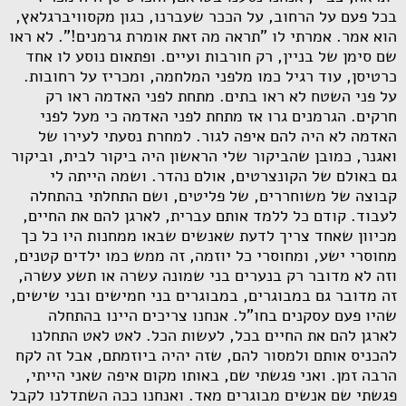
בכל פעם על הרחוב, על הככר שעברנו, כגון מקסוויברגלאץ,
הוא אמר. אמרתי לו "תראה מה זאת אומרת גרמנים!". לא ראו
שם סימן של בניין, רק חורבות ועיים. ופתאום נוסע לו אחד
כרטיסן, עוד רגיל כמו מלפני המלחמה, ומכריז על רחובות.
על פני השטח לא ראו בתים. מתחת לפני האדמה ראו רק
חרקים. הגרמנים גרו אז מתחת לפני האדמה כי מעל לפני
האדמה לא היה להם איפה לגור. למחרת נסעתי לעירו של
ואגנר, כמובן שהביקור שלי הראשון היה ביקור לבית, וביקור
גם באולם של הקונצרטים, אולם נהדר. ושמה הייתה לי
קבוצה של משוחררים, של פליטים, ושם התחלתי בהתחלה
לעבוד. קודם כל ללמד אותם עברית, לארגן להם את החיים,
מכיוון שאחד צריך לדעת שאנשים שבאו ממחנות היו כל כך
מחוסרי ישע, ומחוסרי כל יוזמה, זה ממש כמו ילדים קטנים,
וזה לא מדובר רק בנערים בני שמונה עשרה או תשע עשרה,
זה מדובר גם במבוגרים, במבוגרים בני חמישים ובני שישים,
שהיו פעם עסקנים בחו"ל. אנחנו צריכים היינו בהתחלה
לארגן להם את החיים בכל, לעשות הכל. לאט לאט התחלנו
להכניס אותם ולמסור להם, שזה יהיה ביוזמתם, אבל זה לקח
הרבה זמן. ואני פגשתי שם, באותו מקום איפה שאני הייתי,
פגשתי שם אנשים מבוגרים מאד. ואנחנו ככה השתדלנו לקבל