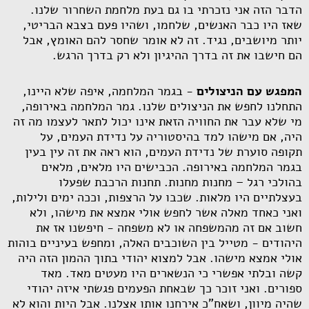
הדבר הזה אני נזכרתי בו גם בעת מלחמת השחרור שלנו.
שאז היו כבר האנשים, שלחמו, ושהיו פעם בצבא הבריטי,
יותר מיושבים, נגיד. זה לא אומר שחסר להם האומץ, אבל
הם חישבו את זה בדרך ההיגיון ולא רק בדרך הרגש.
המפגש עם הניצולים
- בגמר המלחמה, איפה שלא היינו,
התחלנו לחפש את הניצולים שלנו. גמר המלחמה באירופה,
מי שלא עבר את החוויה הזאת אינו יכול לתאר לעצמו מה זה
היה, אם מישהו למד בהיסטוריה על נדידת העמים, על
תקופה סוערת של נדידת העמים, הוא ראה את זה עין בעין
בגמר המלחמה באירופה. הכבישים היו מלאים, מלאים
בהולכי רגל – מחנות מחנות. תחנות הרכבת שפעלו
בעצלתיים היו מלאות. שכבו על הרצפות, וככה ימים ולילות,
ואני כאחד מאלה אשר לחפש אולי אמצא את מישהו, ולא
חשוב אם זה מהמשפחה או לא משפחה - חיפשנו אז את
היהודים - מטייל בין השוכבים האלה, ומחפש בעיניים בוהות
אולי אמצא מישהו. אבל למצוא יהודי בתוך ההמון הזה היה
קשה ובלתי אפשרי כי הנשארים היו מעטים מאד. מאד
ספורים. ואני זוכר כך שבאחת הפעמים פגשתי איזה יהודי
שהיה מיוון, ושאח"כ אירחנו אותו אצלנו. אבל היות והוא לא