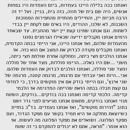
ואנחנו ככה בלילה היינו בעמדות, ביום העמדות היו בפחות
אנשים, היה שם בית של חווה, כזה בית, בניין. ועל יד זה
הרבה חביות יין, והחיילים מהחזית מהחפירות הסמוכות
השכנות, לא שלנו, ההודים, היו באים שם לקחת יין בכדי
לשתות. וגם אנחנו שתינו קצת יין ישר מהחבית. עד שבאחד
הימים אנחנו מקבלים ידיעה שכאילו הגרמנים נסוגו
מהעמדות שלהם, ואז אנחנו היינו, אני הייתי בכתה הקדמית,
ואנחנו מקבלים פקודה לבדוק את המצב אם הוא כזה. אז
אנחנו הולכים חצי כיתה, ומחלקה אחרת שולחת חצי כיתה,
משני …שם היו כאלה…הרימו סוללות, מצד אחד של סוללה
ומצד שני סוללה, ואנחנו הולכים לבדוק את העמדות שלהם.
אני…היות ואני עבדתי עם מרגמה, מרגמה קטנה, מרגמה של
שני אינץ', וגם הייתי בודק אם אין מוקשים בדרך, כי למדתי
גם קצת חבלה בכתה הזאת שהייתה המדגימה אז הלכתי
קדימה. הלכתי קדימה ואנחנו ככה בודקים…בודקים, השטח
פנוי ואנחנו בודקים, פתאום אנחנו מגיעים לפני גדר ושם
כתוב "זהירות מוקשים", ואז אנחנו נעמדים. בד"כ בחזית
כשיוצאת מחלקה אז היא תמיד בקשר עם מפקד הגדוד, ועם
מפקד הפלוגה. ושואלים את מפקד הפלוגה מה לעשות. אז
הוא אומר: "תראה, אתם לא יכולים להתקדם כי זה שטח