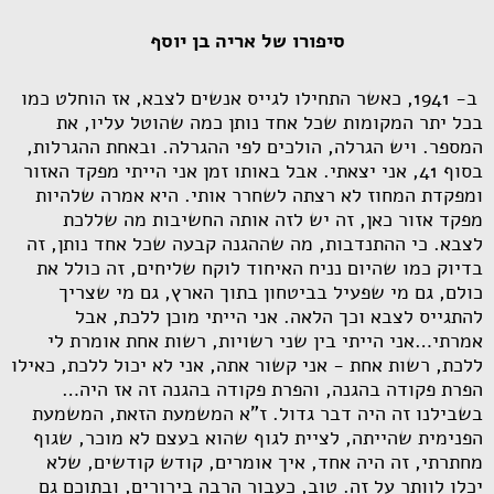
סיפורו של אריה בן יוסף
ב- 1941, כאשר התחילו לגייס אנשים לצבא, אז הוחלט כמו
בכל יתר המקומות שכל אחד נותן כמה שהוטל עליו, את
המספר. ויש הגרלה, הולכים לפי ההגרלה. ובאחת ההגרלות,
בסוף 41, אני יצאתי. אבל באותו זמן אני הייתי מפקד האזור
ומפקדת המחוז לא רצתה לשחרר אותי. היא אמרה שלהיות
מפקד אזור כאן, זה יש לזה אותה החשיבות מה שללכת
לצבא. כי ההתנדבות, מה שההגנה קבעה שכל אחד נותן, זה
בדיוק כמו שהיום נניח האיחוד לוקח שליחים, זה כולל את
כולם, גם מי שפעיל בביטחון בתוך הארץ, גם מי שצריך
להתגייס לצבא וכך הלאה. אני הייתי מוכן ללכת, אבל
אמרתי…אני הייתי בין שני רשויות, רשות אחת אומרת לי
ללכת, רשות אחת - אני קשור אתה, אני לא יכול ללכת, כאילו
הפרת פקודה בהגנה, והפרת פקודה בהגנה זה אז היה…
בשבילנו זה היה דבר גדול. ז"א המשמעת הזאת, המשמעת
הפנימית שהייתה, לציית לגוף שהוא בעצם לא מוכר, שגוף
מחתרתי, זה היה אחד, איך אומרים, קודש קודשים, שלא
יכלו לוותר על זה. טוב, כעבור הרבה בירורים, ובתוכם גם