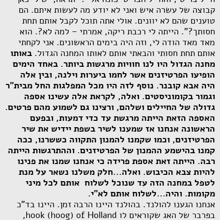
קבוצה של עשרה איש ואני לא יודע מה לעשות איתם. הם
טוענים שהם לא יוונים. אולי אתה תוכל לקבל אותם תחת
חסותך?". הייתה לי רכבת ריקה, אמרתי – למה לא?. הוא
מאד מאד הודה לי, וזה היה בימים הראשונים. אני לקחתי
אותם תחת חסותי והבאתי אותם לאותו המחנה הגדול.
באותו
מחנה הגדול היו לנו חוויות מרגשות ביותר. באחד הימים
הופיעו הפרטיזנים אשר לחמו ביערות וילנה, ובין אלה
היה אבא קובנר. נוסף לזה היו מכל המפלגות החל מבית"ר
וגמור בקומוניסטים. ואלה, לקראת אלה עשינו אספה
גדולה של החיילים ושלהם, ורצינו גם לשמוע מהם פרטים.
האספה הזאת הייתה מרגשת עד כדי דמעות, ובפעם
הראשונה אנחנו אז שמענו לשיר בשפת יידיש את שיר
הפרטיזנים, וכמו שקמנו להמנון התקווה כששרנו, ככה
קמנו בהישמע ההמנון של הפרטיזנים. וההתרגשות הייתה
רבה. הייתה זאת אספת פרידה כי אנחנו שמנו את פנינו
להיות צבא הכיבוש. ואלה...חלק משלנו נשאר על מנת
לטפל במחנה הזה עד שנוכל לשלוח אותם לכל מיני
מקומות. והיה...לשלוח אותם לא"י.
אנחנו הגענו להולנד. בהולנד היינו הרבה זמן. היינו בד"כ
בפרבר של האג שקוראים לו
hook (hoog) of Holland
,