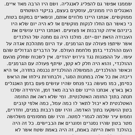
שממנו אפשר גם להפליג לאנגליה. ושם היו הרבה מאד איים.
האנגלים היו ממונים, עוסקים בעצם, בניקוי השטחים
ממוקשים. אנחנו היינו מלווים אותם, ונשארים במקום בטוח,
כי כאשר הם החלו לנקות מוקשים אז לא היה יום שלא היו
ביניהם איזה קורבנות או פצועים. ואנחנו היינו עושים את
העבודה הזאת יום-יום. מולנו היה גם מחנה של הולנדים
אשר שיתפו פעולה עם הגרמנים. עד היום מתהלכת אגדה על
העם ההולנדי בזמן מלחמת העולם. על הדברים הגדולים שהם
עשו. על ההפגנות נגד גירוש יהודים. אין לשכוח שחלק מהעם
ההולנדי, והוא היה חלק לא קטן, שיתף פעולה עם הגרמנים.
וכאשר ההולנדים, הממשלה ההולנדית נכנסה בחזרה, אז היא
ריכזה את כל אלה במחנות הסגר, ולבחורות גילחו את הראש
כסימן, כמו מעשה בני פנחס שהיו עושים פעם בזמן האנגלים
כאן בארץ. אנחנו היינו שם הרבה מאד זמן, והיחידה שלנו
חנתה בתוך החומה האטלנטית. ומי שלא ראה את החומה
האטלנטית לא יכול לתאר לו כמה עמל, כמה אלפי קובים
בטון הושקעו בתוך האדמה. והיו שם רכבות בפנים, וחדרים,
וממש עיר שלמה לגמרי למטה. והיו שם מחסומים משלושה
מטר בטון שהיו נסגרים וסוגרים את הכבישים. כל זה היה
בהולנד וזאת הייתה באמת, זה היה באמת שטח אשר לא