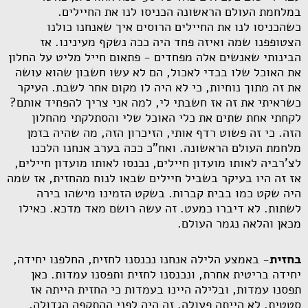
במלחמת העולם הראשונה הכניסו לנו את החיילים.
כשהכניסו לנו את החיילים הרוסים איך שאנחנו כולנו
הצטופפנו שמה ואיזה פחד היה ככה נשקף מעינינו. אז
הבינותי שאנשים אלה מפחדים - פתאום חייל מליט על החלון
את האוכל שלו בכדי לאכול, הם לא עשו חשבון שהוא עושה
את זה מתוך נוחיות, כי לא היה לו מקום אחר לשבת. העיקר
כשראיתי את זה אז חשבתי לי, למה אני צריך להפחיד אותם?
לקחתי אחת שתים את כלי האוכל שלי והסתלקתי מהחלון
הזה. כי זה פשוט רדף אותי, הזיכרון הזה, מה שהיה בזמן
מלחמת העולם הראשונה. ואח"כ ככה בערב אנחנו הלכנו
לצ'רביה לאותו מועדון חיילים, נכנסו לאותו מועדון חיילים,
אז זה היו בעיקר בשביל חיילים שבאו לנוח מהחזית, אז שמה
היה שקט כמו בבית קברות. בשקט הזמינו מישהו בירה
לשתות. לא דיברו כמעט. זה עשה רושם מאד מדכא. כאילו
מכאן והלאה נגמר העולם.
בחזית
- באמצע הלילה אנחנו נכנסנו לחזית, החלפנו יחידה,
יחידה בריטית אחרת, ונכנסנו לחזית ותפסנו עמדות. כאן
תפסנו עמדות, ובלילה היינו בעמדות כי החזית הייתה אז
סטטית, לא הייתה פעולה. זה היה לפני ההתקפה הגדולה.