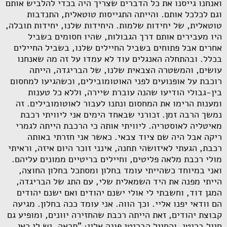
ואנחנו גייסנו את כל הדברים שצריך היה בכדי להלביש אותם
וגם לכלכל אותם. והייתה התגייסות טוטאלית, התנדבות
טוטאלית, של יחידות שלמות. היחידות שלנו, יחידות תובלה,
היו מעבירים אותם דרך הגבולות, שהיו חסומים בשביל
אחרים אבל פתוחים בשביל החיילים שלנו, בשביל החיילים
בכלל. ובהתחלה האנגלים עוד לא עמדו על זה מה שאנחנו
עושים, והמשטרה הצבאית שלנו, של הבריגדה, הייתה
רוכבת על אופנועים לפני האוטומובילים, וכשהגיעו למחסום
בין-גבולי הודיעו שהנה עוברת שיירה, וללא כל טענות
ומענות הרימו את המחסום ונתנו לעבור לאוטומובילים. זה
נמשך הרבה זמן. זכורני שבאחד הימים אני ליוויתי רכבת
מאיטליה לאוסטריה. ליוויתי אותה כי הרכבת הייתה לגמרי
ריקה אבל היה שם ציוד צבאי. כאשר אני חזרתי באותה
רכבת, הגעתי לאיזושהי תחנה, אינני זוכר היום איזה, וראיתי
מולי רכבת מלאה פליטים, וחיילים בריטיים ממונים עליהם.
ואני במיוחד כשהייתי עומד בחלון ומסתכל בחלון החוצה,
הייתי מפנה את היד השמאלית שלי, עם התג של הבריגדה,
המגן דוד, וחשבתי לי אולי ישנם יהודים ואם ישנם יהודים
הם וודאי יפנו אליי. וכך הווה. אני עומד ככה בחלון. מגיעה
קבוצת יהודים, זאת הייתה רכבת שהחזירה יוונים, ומופיע גם
חייל בריטי, והחייל הבריטי פונה אליי: "תראה, יש לי כאן