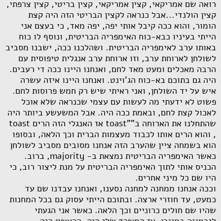
רואה שם אמריקאי, קצין אמריקאי, קצין בריטי, קצין צרפתי,
קצין הולנדי...אבל כנראה לקצין הבריטי הזה היה קצת
הומור, והוא ככה קיבל אותי יפה, יפה מאד, כי בעצם אני
הייתי בעיניו כבא-כוח האימפריה הבריטית, ונוסף לו כוח
באותו ערב לאימפריה הבריטית. ושהלכנו ככה, ישבנו מסביב
לשולחן לארוחת ערב, וזו ארוחת ערב אנגלית טיפוסית עם
הרבה מאכלים ומעט מאד לחם, ואנחנו היינו ככה די רעבים.
היה גם בתוכם בא-כוח הג'וינט. ואנחנו היינו איזה עשרה
איש על יד השולחן, ואני ראיתי שיש רק חמש פרוסות לחם.
פשוט לא ידעתי מה לעשות עם עצמי שכנראה שלא אוכל
לאכול קצת לחם, ובאמת ככה היה. אבל המשעשע ביותר היה
שהתחלנו את הארוחה ב""
toast
אז האנגלי הזה הרים
toast
, והוא הרים אותו לכבוד מעצמות הברית וכך הלאה, ובסופו
הוא בשמחה ציין שהערב הזה אנחנו מסובים מסביב לשולחן
כאשר האימפריה הבריטית נמצאת ב-
majority
, ברוב.
הכניס אותי לתוך האימפריה הבריטית על מנת ליצור רוב, כי
היו שם כל מיני אחרים.
וככה אנחנו ממחנה למחנה נסענו, ואנחנו עבדנו שם עד
כמעט, עד חוזרי ארצה. ובתוכם הייתי עסוק גם בכל המחנות
שהיו שם חולים כרוניים וכך הלאה. כאשר אני הגעתי