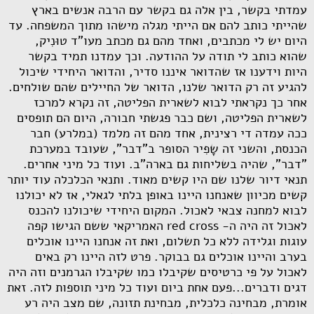
עמדתי בקשר, בין אלה גם בקשר עם הרבה אנשים בארץ
שהייתי כותב להם אם הייתי מגלה מישהו מתוך המשפחה. עד
היום יש לי מכתבים, ואחד מהם גם מכתב מעו"ד טוּנִיק,
שהוא כותב לי תודה על ההודעה. וכך עמדנו תמיד בקשר
היות וידענו אז שהדואר איננו סדיר, והדואר היחידי שיכול
להגיע זה רק הדואר שלנו, הדואר של החיילים שהם שולחים.
אחר כך נקראתי לבוא לשארית הפליטה, זה נקרא למרכז
לשארית הפליטה, ושם כבר פגשתי חבורה, היום הם תופסים
ככה עמדה די רצינית, אחד מהם זה מלמד (במלרע) חבר
הכנסת, והשני זה שָפִיר הסופר ב"דבר", שעובד במערכת
"דבר", שהיה בשליחות גם בארה"ב. ועוד כל מיני אחרים.
תנאי דיור שלנו שם היו קשים מאוד. ותנאי הכלכלה עוד יותר
קשים מכיוון שאנחנו היינו באופן בלתי לגאלי, אז לא יכולנו
לבוא למחנה צבאי לאכול. המקום היחידי שיכולנו להכנס
לאכול זה היה ה-
red cross
האמריקאי ששם הגישו קפה
עוגות וגלידה ללא כל תשלום, ואת זה אנחנו היינו אוכלים
בערב והיינו אוכלים גם בבוקר. פרט לזה היינו רק באים
לאכול על פי כרטיסים שקיבלו כמו שקיבלו הגרמנים וזה היה
דגים ודברים...פעם אחת ביום ועוד כל מיני תוספות לזה. זאת
אומרת, מבחינה כלכלית, מבחינת תזונה, שם מצב היה רע