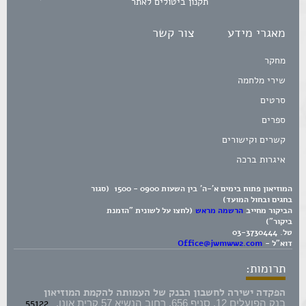
תקנון ביטולים לאתר
מאגרי מידע
צור קשר
מחקר
שירי מלחמה
סרטים
ספרים
קשרים וקישורים
איגרות ברכה
המוזיאון פתוח בימים א'-ה' בין השעות 0900 - 1500 (סגור
בחגים ובחול המועד)
הביקור מחייב
הרשמה מראש
(לחצו על לשונית "הזמנת
ביקור")
טל.
03-3730444
דוא"ל -
Office@jwmww2.com
תרומות:
הפקדה ישירה לחשבון הבנק של העמותה להקמת המוזיאון
55122
בנק הפועלים 12, סניף 656, רחוב הנשיא 57 קרית אונו,