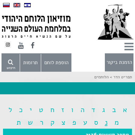
הזמנת ביקור
הוספת לוחם
תרומות
חיפוש
תפריט הדר >
הלוחמים
א
ב
ג
ד
ה
ו
ז
ח
ט
י
כ
ל
מ
נ
ס
ע
פ
צ
ק
ר
ש
ת
מספר תוצאות:2176