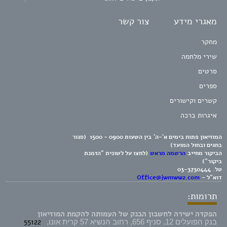
מאגרי מידע
צור קשר
מחקר
שירי מלחמה
סרטים
ספרים
קשרים וקישורים
איגרות ברכה
המוזיאון פתוח בימים א'-ה' בין השעות 0900 - 1500 (סגור
בחגים ובחול המועד)
הביקור מחייב
הרשמה מראש
(לחצו על לשונית "הזמנת
ביקור")
טל.
03-3730444
דוא"ל -
Office@jwmww2.com
תרומות:
הפקדה ישירה לחשבון הבנק של העמותה להקמת המוזיאון
55122
בנק הפועלים 12, סניף 656, רחוב הנשיא 57 קרית אונו,