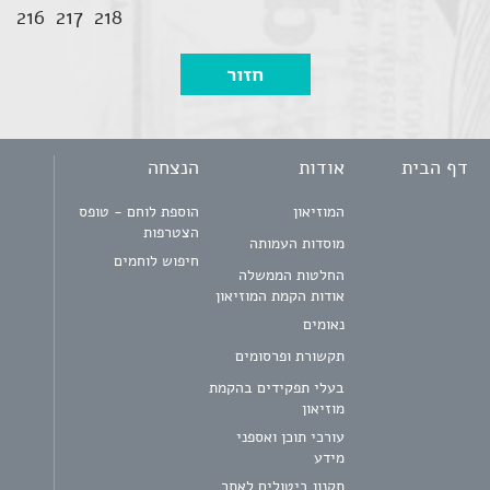
216
217
218
דף הבית
אודות
הנצחה
המוזיאון
הוספת לוחם - טופס
הצטרפות
מוסדות העמותה
חיפוש לוחמים
החלטות הממשלה
אודות הקמת המוזיאון
נאומים
תקשורת ופרסומים
בעלי תפקידים בהקמת
מוזיאון
עורכי תוכן ואספני
מידע
תקנון ביטולים לאתר