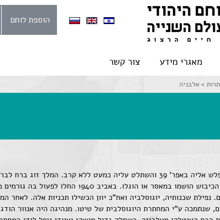
הוספת לוחם
מאגרי מידע
צור קשר
תרות >
אלבניה
היתה מלוכה כשנכבשה ע"י הצבא האיטלקי שפלש אליה באפר' 39 והשתלט עליה כמעט לל
. נפילת שכנותיה, יוגוסלביה ואח"כ יוון הכשילו תכניות אלה. לאחר המ
, שנתמכה ע"י המחתרת היוגוסלבית של טיטו. מנהיגה היה אנוור הודג'