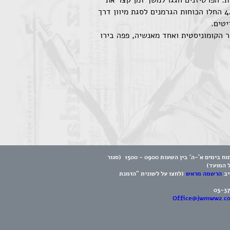
די המחתרת. הפרטיזנים חגגו למשך זמן קצר את
שחרורה של בירתם טירנה, אך הגרמנים פעלו במהירות והחישו כוחות לאלבניה, שהשתלטו מחדש על המדינה. בשנת 44 החלו הכוחות הגרמנים לסגת מיוון דרך
יטים.
א תרמה את חלקה למחתרת, בעיקר הקומוניסטית ואחד מאנשיה, פפה בירו
המוזיאון פתוח בימים א'-ה' בין השעות 0900 - 1500 (סגור
ל המועד)
יב
הרשמה מראש
(לחצו על לשונית "הזמנת
03-3
Office@jwmww2.c