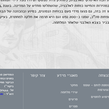
ני ב-1943 הביא להסתלקות הכח האיטלקי מאלבניה, כשחלק גדול מנשקו וציודו נופל לי
זה בזה, גם פגעו מידי פעם בכוחות הנסוגים, בסיוע ובהכוונה של הבר
באלבניה היתה קהילה יהודית קטנה, כ-30 משפחות סה"כ, שמנו כ-200 נפש וגם הי
נצחה
מאגרי מידע
צור קשר
בחגים ובחו
הביקור מחי
וספת לוחם - טופס
מחקר
ביקור")
צטרפות
טל.
730444
שירי מלחמה
דוא"ל -
om
יפוש לוחמים
סרטים
ספרים