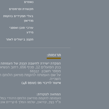
נאומים
תקשורת ופרסומים
בעלי תפקידים בהקמת
מוזיאון
עורכי תוכן ואספני
מידע
תקנון ביטולים לאתר
תרומות:
הפקדה ישירה לחשבון הבנק של העמותה 
בנק הפועלים 12, סניף 656, רחוב הנשיא 57 קרית אונו,
66557
מספר חשבון
על שם העמותה להקמת מוזיאון הלוחם ה
השנייה.
אישור לזיכוי מס (טופס 46)
המחאה לפקודת:
העמותה להקמת מוזיאון הלוחם היהודי במל
ת"ד 793, קיראון, שלמה המלך 6 קריית אונו 5542106