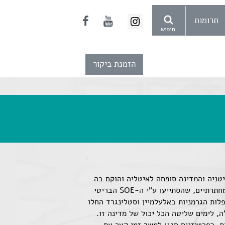
תרומות
חיפוש
הזמנת ביקור
א קרב. המלך זוג ברח לבריטניה והמדינה סופחה לאיטליה והוקם בה
מנהל פשיסטי בדומה לזה שבאיטליה. מתנגדי הכיבוש הושמו במאסר או הוגלו. באביב 1940 החלו לפעול בה גורמים מחתרתיים, שהסתייעו ע"י ה-SOE הבריטי
פלות הגרמניות באלעלמיין וסטלינגרד החלו
ה, לימים שליטה הכל יכול של מדינה זו.