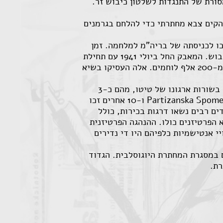
ורת של התנגדות לשלטון כיבוש זר.
להקים צבא מחתרתי כדי להלחם בגרמנים
כו לכניסתה של בריה"מ למלחמה. זמן
קצר לאחר תחילת המתקפה הגרמנית על בריה"מ (ברברוסה) החלו אלה בהתמרדות נרחבת כנגד כוחות הכיבוש. המאבק החל ביולי 1941 עם תחילת
המרד הסרבי. הקומוניסטים הפכו עד מהרה לגורם המוביל בו ובמחצית 43 כבר לחמו בשורותיהם למעלה מ-200 אלף לוחמים. אלה העסיקו בשיא
היהודים הצטרפו ברובם הגדול למחנהו של טיטו בהיקף נרחב יחסית. נמנו 4572 שמות של יהודים שפעלו בשורות ארגונו של טיטו, מהם כ-3
אלפים בכוחות הלוחמים והשאר ביחידות העזר. 1318 יהודים נפלו בקרב ול-150 ניתנה מדליית Partizanska Spomenica 1941 ו-10 אחרים זכו
וסלבי הגבוה ביותר- הגיבור הלאומי של יוגוסלביה Narodni Heroj Jugoslavije. יהודים רבים נשאו דרגות בכירות, כולל
הפרטיזנים כולו. ההנהגה הפרטיזנית
י אנטישמיות כלפיהם היו די נדירים
ם במסגרת המחתרת היוגוסלבית. הגדוד
רת.