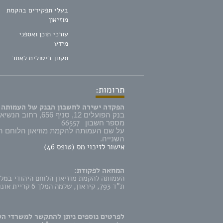
בעלי תפקידים בהקמת
מוזיאון
עורכי תוכן ואספני
מידע
תקנון ביטולים לאתר
תרומות:
הפקדה ישירה לחשבון הבנק של העמותה 
בנק הפועלים 12, סניף 656, רחוב הנשיא 57 קרית אונו,
66557
מספר חשבון
על שם העמותה להקמת מוזיאון הלוחם ה
השנייה.
אישור לזיכוי מס (טופס 46)
המחאה לפקודת:
העמותה להקמת מוזיאון הלוחם היהודי במל
ת"ד 793, קיראון, שלמה המלך 6 קריית אונו 5542106
לפרטים נוספים ניתן להתקשר למשרדי הע