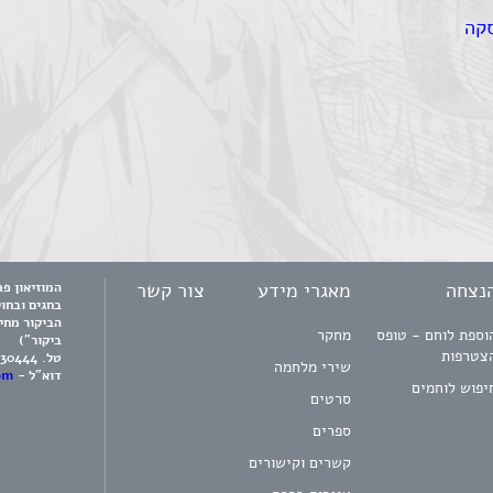
סקה
נצחה
מאגרי מידע
צור קשר
בחגים ובחו
הביקור מחי
וספת לוחם - טופס
מחקר
ביקור")
צטרפות
טל.
730444
שירי מלחמה
דוא"ל -
om
יפוש לוחמים
סרטים
ספרים
קשרים וקישורים