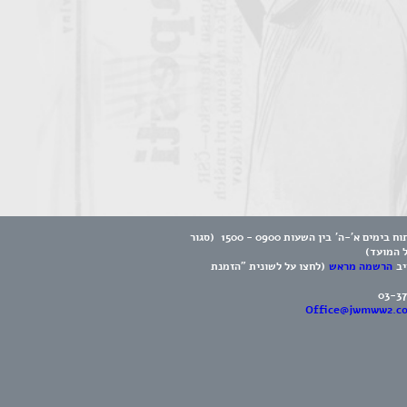
המוזיאון פתוח בימים א'-ה' בין השעות 0900 - 1500 (סגור
ל המועד)
יב
הרשמה מראש
(לחצו על לשונית "הזמנת
03-3
Office@jwmww2.c