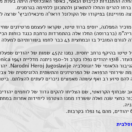
חלה ההתנגדות לכיבוש הנאצי, כאשר האוכלוסיה היתה בעלת מס
ברחו להרים והחלו להתארגן ולהתכונן ללחימה בגרמנים.
ה מזויינת) בפיקודו של הקולונל דראז'ה מיכאילוביץ' שרצה 
מזכיר המפלגה, יוסיפ ברוז טיטו, שקראו לעצמם פרטיזנים שחי
באות ההערכה היוג
מת שירותי הרפואה של הפרטיזנים והתשתית הלוגיסטית של צבא 
ה להם סיוע רב ואף עשתה מאמצים ניכרים לעתים להצלתם. ביטוי
ראב שבחוף הקרואטי, שם הצליחו להקים גדוד של לוחמים יהודי
ור כחצי שנה ואלה ששרדו ממנו הצטרפו ליחידות אחרות במחת
ניה.
וסלבית