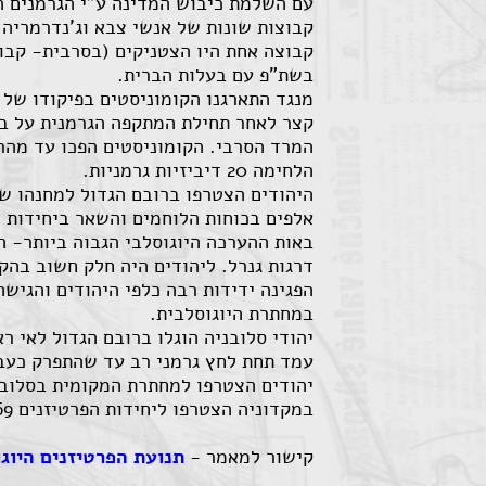
עם השלמת כיבוש המדינה ע"י הגרמנים ה
קבוצות שונות של אנשי צבא וג'נדרמריה 
קבוצה אחת היו הצטניקים (בסרבית- קבוצ
בשת"פ עם בעלות הברית.
מנגד התארגנו הקומוניסטים בפיקודו של 
הלחימה 20 דיביזיות גרמניות.
דרגות גנרל. ליהודים היה חלק חשוב בהק
הפגינה ידידות רבה כלפי היהודים והגיש
במחתרת היוגוסלבית.
יהודי סלובניה הוגלו ברובם הגדול לאי 
עמד תחת לחץ גרמני רב עד שהתפרק כעב
יהודים הצטרפו למחתרת המקומית בסלוב
במקדוניה הצטרפו ליחידות הפרטיזנים 69 יהודים, מהם 14 נפלו בקרבות.
קישור למאמר -
תנועת הפרטיזנים היוג