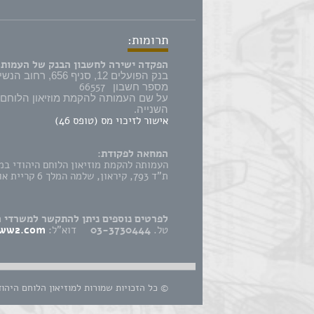
תרומות:
הפקדה ישירה לחשבון הבנק של העמותה
בנק הפועלים 12, סניף 656, רחוב הנשיא 57 קרית אונו,
66557
מספר חשבון
על שם העמותה להקמת מוזיאון הלוחם
השנייה.
אישור לזיכוי מס (טופס 46)
המחאה לפקודת:
העמותה להקמת מוזיאון הלוחם היהודי במ
ת"ד 793, קיראון, שלמה המלך 6 קריית אונו 5542106
לפרטים נוספים ניתן להתקשר למשרדי 
טל.
03-3730444
דוא"ל:
ww2.com
© כל הזכויות שמורות למוזיאון הלוחם היהו