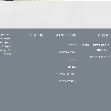
הנצחה
מאגרי מידע
צור קשר
בחגים וב
הביקור מ
הוספת לוחם - טופס
מחקר
ביקור")
הצטרפות
טל.
0444
שירי מלחמה
דוא"ל -
m
חיפוש לוחמים
סרטים
ספרים
קשרים וקישורים
איגרות ברכה