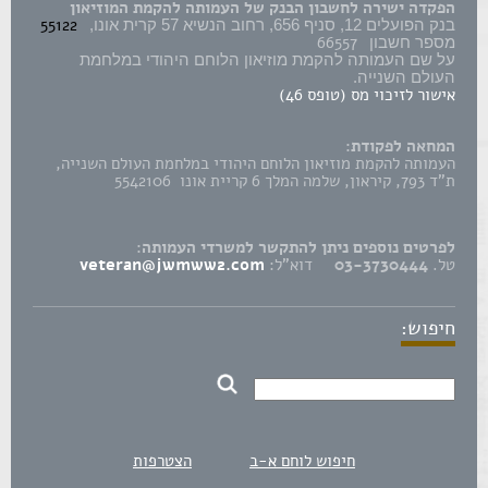
הפקדה ישירה לחשבון הבנק של העמותה להקמת המוזיאון
55122
בנק הפועלים 12, סניף 656, רחוב הנשיא 57 קרית אונו,
66557
מספר חשבון
על שם העמותה להקמת מוזיאון הלוחם היהודי במלחמת
העולם השנייה.
אישור לזיכוי מס (טופס 46)
המחאה לפקודת:
העמותה להקמת מוזיאון הלוחם היהודי במלחמת העולם השנייה,
ת"ד 793, קיראון, שלמה המלך 6 קריית אונו 5542106
לפרטים נוספים ניתן להתקשר למשרדי העמותה:
טל.
03-3730444
דוא"ל:
veteran@jwmww2.com
חיפוש:
חיפוש לוחם א-ב
הצטרפות