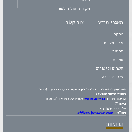
מידע
תקנון ביטולים לאתר
מאגרי מידע
צור קשר
מחקר
שירי מלחמה
סרטים
ספרים
קשרים וקישורים
איגרות ברכה
המוזיאון פתוח בימים א'-ה' בין השעות 0900 - 1500 (סגור
בחגים ובחול המועד)
הביקור מחייב
הרשמה מראש
(לחצו על לשונית "הזמנת
ביקור")
טל.
03-3730444
דוא"ל -
Office@jwmww2.com
תרומות: