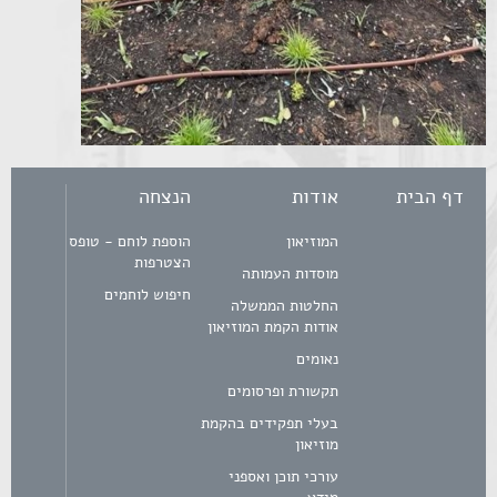
דף הבית
אודות
הנצחה
המוזיאון
הוספת לוחם - טופס
הצטרפות
מוסדות העמותה
חיפוש לוחמים
החלטות הממשלה
אודות הקמת המוזיאון
נאומים
תקשורת ופרסומים
בעלי תפקידים בהקמת
מוזיאון
עורכי תוכן ואספני