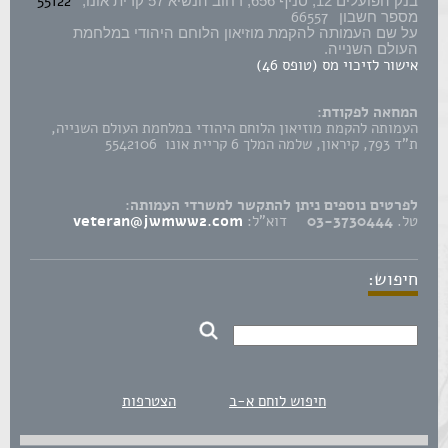
55122
בנק הפועלים 12, סניף 656, רחוב הנשיא 57 קרית אונו,
66557
מספר חשבון
על שם העמותה להקמת מוזיאון הלוחם היהודי במלחמת
העולם השנייה.
אישור לזיכוי מס (טופס 46)
המחאה לפקודת:
העמותה להקמת מוזיאון הלוחם היהודי במלחמת העולם השנייה,
ת"ד 793, קיראון, שלמה המלך 6 קריית אונו 5542106
לפרטים נוספים ניתן להתקשר למשרדי העמותה:
טל.
03-3730444
דוא"ל:
veteran@jwmww2.com
חיפוש:
חיפוש לוחם א-ב
הצטרפות