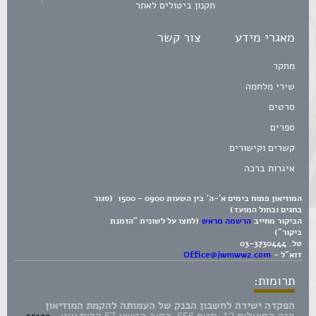
תקנון ביטולים לאתר
מאגרי מידע
צור קשר
מחקר
שירי מלחמה
סרטים
ספרים
קשרים וקישורים
איגרות ברכה
המוזיאון פתוח בימים א'-ה' בין השעות 0900 - 1500 (סגור
בחגים ובחול המועד)
הביקור מחייב
הרשמה מראש
(לחצו על לשונית "הזמנת
ביקור")
טל.
03-3730444
דוא"ל -
Office@jwmww2.com
תרומות:
הפקדה ישירה לחשבון הבנק של העמותה להקמת המוזיאון