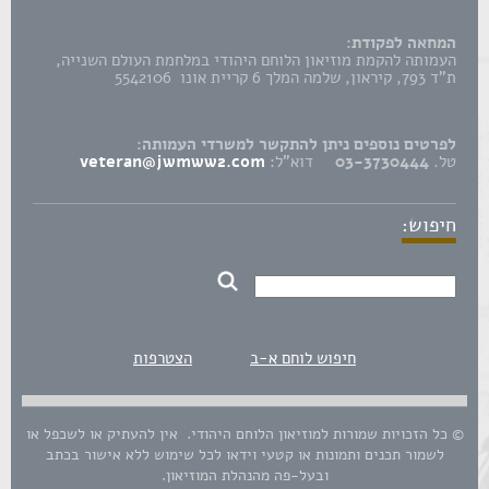
המחאה לפקודת:
העמותה להקמת מוזיאון הלוחם היהודי במלחמת העולם השנייה,
ת"ד 793, קיראון, שלמה המלך 6 קריית אונו 5542106
לפרטים נוספים ניתן להתקשר למשרדי העמותה:
טל.
03-3730444
דוא"ל:
veteran@jwmww2.com
חיפוש:
חיפוש לוחם א-ב
הצטרפות
© כל הזכויות שמורות למוזיאון הלוחם היהודי. אין להעתיק או לשכפל או
לשמור תכנים ותמונות או קטעי וידאו לכל שימוש ללא אישור בכתב
ובעל-פה מהנהלת המוזיאון.