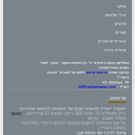
מחקר
שירי מלחמה
סרטים
ספרים
קשרים וקישורים
איגרות ברכה
המוזיאון פתוח בימים א'-ה' בין השעות 0900 - 1500 (סגור
בחגים ובחול המועד)
הביקור מחייב
הרשמה מראש
(לחצו על לשונית "הזמנת
ביקור")
טל.
03-3730444
דוא"ל -
Office@jwmww2.com
תרומות:
הפקדה ישירה לחשבון הבנק של העמותה להקמת המוזיאון
55122
בנק הפועלים 12, סניף 656, רחוב הנשיא 57 קרית אונו,
66557
מספר חשבון
על שם העמותה להקמת מוזיאון הלוחם היהודי במלחמת
העולם השנייה.
אישור לזיכוי מס (טופס 46)