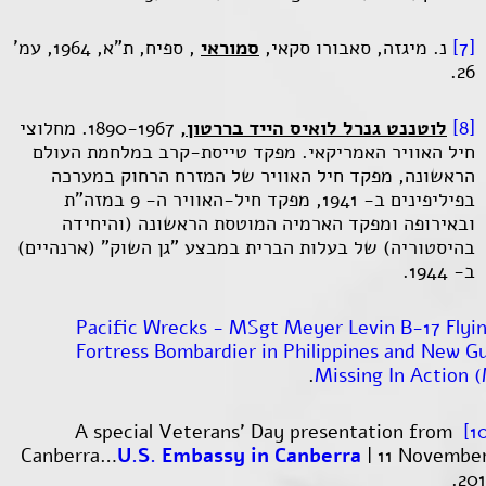
[7]
נ. מיגזה, סאבורו סקאי,
סמוראי
, ספיח, ת"א, 1964, עמ'
26.
[8]
לוטננט גנרל לואיס הייד בררטון,
1890-1967. מחלוצי
חיל האוויר האמריקאי. מפקד טייסת-קרב במלחמת העולם
הראשונה, מפקד חיל האוויר של המזרח הרחוק במערכה
בפיליפינים ב- 1941, מפקד חיל-האוויר ה- 9 במזה"ת
ובאירופה ומפקד הארמיה המוטסת הראשונה (והיחידה
בהיסטוריה) של בעלות הברית במבצע "גן השוק" (ארנהיים)
ב- 1944.
Pacific Wrecks - MSgt Meyer Levin B-17 Flyi
Fortress Bombardier in Philippines and New G
.
Missing In Action 
A special Veterans’ Day presentation from
Canberra…
U.S. Embassy in Canberra
| 11 November
201