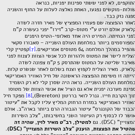
תוקפים, לא לפני ששתי ספינות יפניות, כנראה
ולות-מוקשים נפגעו, האחת נאלצה לעלות על החוף והשניה
פגה נזק כבד.
אחר ההפצצה שם פעמיו המפציץ של מאיר חזרה לשדה
לארק אולם יורט ע"י מטוס-קרב "זירו" יפני כעשרה ק"מ
פני הנחיתה. המירט היה אחד מאלופי-הטיס היפנים
מפורסמים ביותר במלחמת העולם השנייה – סאבורו סקאי
הפיל במהלך המלחמה 64 מטוסים אמריקאים.
[7]
קפטיין קלי
צליח לישר את המטוס ולהורות לכל אנשי הצוות לצנוח לפני
שאיבד שליטה על המטוס שהתרסק 5 ק"מ צפונה לשדה
לארק. מאיר הצליח לקפוץ וצנח בשלום לאחר שנשרט קלות.
ייתה זו משימת ההפצצה הראשונה של חיל האוויר האמריקאי
מלחמת העולם השנייה. נראה היה שסרן קלי לא רק השמיד
פינת מערכה יפנית אלא גם הציל את אנשי הצוות של מטוסו
וך הקרבת חייו. גנרל לואי בררטון (
Brereton
),
[8]
מפקד חיל
אוויר האמריקאי במזרח הרחוק המליץ עליו לקבל את "עיטור
כבוד של הקונגרס" עיטור הגבורה הרם ביותר בארה"ב. אולם
ושר לו לבסוף רק העיטור השני בחשיבותו, "צלב השירות
מצויין" (
DSC
). גם
למטילן, רב"ט מאיר לוין, שהיה זה
הטיל את הפצצות, הוענק "צלב השירות המצויין" (
DSC
)
.