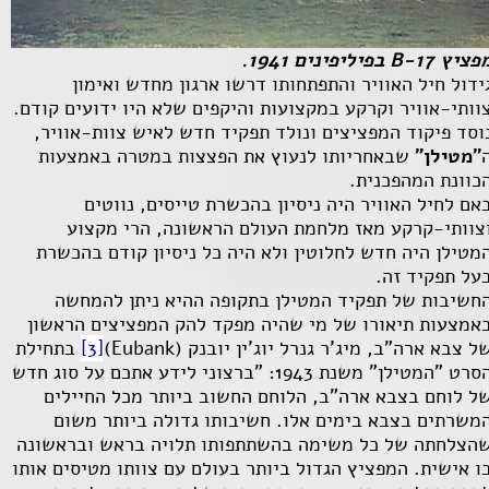
פציץ
B-17
בפיליפינים 1941.
ידול חיל האוויר והתפתחותו דרשו ארגון מחדש ואימון
וותי-אוויר וקרקע במקצועות והיקפים שלא היו ידועים קודם.
וסד פיקוד המפציצים ונולד תפקיד חדש לאיש צוות-אוויר,
"מטילן"
שבאחריותו לנעוץ את הפצצות במטרה באמצעות
כוונת המהפכנית.
אם לחיל האוויר היה ניסיון בהכשרת טייסים, נווטים
צוותי-קרקע מאז מלחמת העולם הראשונה, הרי מקצוע
מטילן היה חדש לחלוטין ולא היה כל ניסיון קודם בהכשרת
על תפקיד זה.
חשיבות של תפקיד המטילן בתקופה ההיא ניתן להמחשה
אמצעות תיאורו של מי שהיה מפקד להק המפציצים הראשון
ל צבא ארה"ב, מיג'ר גנרל יוג'ין יובנק (
Eubank
)
[3]
בתחילת
הסרט "המטילן" משנת 1943: "ברצוני לידע אתכם על סוג חדש
ל לוחם בצבא ארה"ב, הלוחם החשוב ביותר מכל החיילים
משרתים בצבא בימים אלו. חשיבותו גדולה ביותר משום
הצלחתה של כל משימה בהשתתפותו תלויה בראש ובראשונה
ו אישית. המפציץ הגדול ביותר בעולם עם צוותו מטיסים אותו