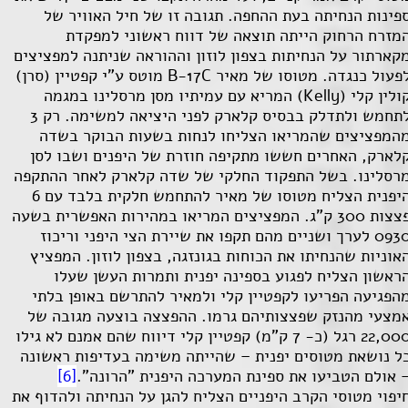
פינות הנחיתה בעת ההחפה. תגובה זו של חיל האוויר של
מזרח הרחוק הייתה תוצאה של דווח ראשוני למפקדת
קארתור על הנחיתות בצפון לוזון וההוראה שניתנה למפציצים
פעול כנגדה. מטוסו של מאיר
B-17C
מוטס ע"י קפטיין (סרן)
ולין קלי (
Kelly
) המריא עם עמיתיו מסן מרסלינו במגמה
לתחמש ולתדלק בבסיס קלארק לפני היציאה למשימה. רק 3
המפציצים שהמריאו הצליחו לנחות בשעות הבוקר בשדה
לארק, האחרים חששו מתקיפה חוזרת של היפנים ושבו לסן
רסלינו. בשל התפקוד החלקי של שדה קלארק לאחר ההתקפה
היפנית הצליח מטוסו של מאיר להתחמש חלקית בלבד עם 6
פצצות 300 ק"ג. המפציצים המריאו במהירות האפשרית בשעה
0930 לערך ושניים מהם תקפו את שיירת הצי היפני וריכוז
אוניות שהנחיתו את הכוחות בגונזגה, בצפון לוזון. המפציץ
ראשון הצליח לפגוע בספינה יפנית ותמרות העשן שעלו
הפגיעה הפריעו לקפטיין קלי ולמאיר להתרשם באופן בלתי
מצעי מהנזק שפצצותיהם גרמו. ההפצצה בוצעה מגובה של
22,000 רגל (כ- 7 ק"מ) קפטיין קלי דיווח שהם אמנם לא גילו
ל נושאת מטוסים יפנית – שהייתה משימה בעדיפות ראשונה
 אולם הטביעו את ספינת המערכה היפנית "הרונה".
[6]
יפוי מטוסי הקרב היפניים הצליח להגן על הנחיתה ולהדוף את