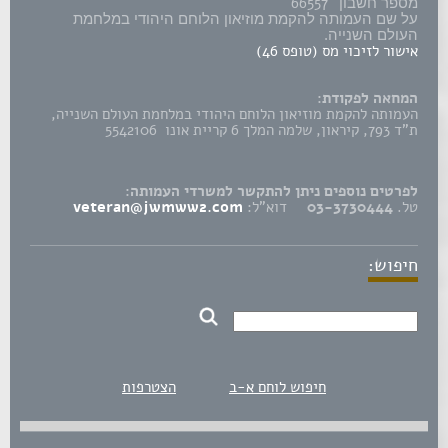
66557
מספר חשבון
על שם העמותה להקמת מוזיאון הלוחם היהודי במלחמת
העולם השנייה.
אישור לזיכוי מס (טופס 46)
המחאה לפקודת:
העמותה להקמת מוזיאון הלוחם היהודי במלחמת העולם השנייה,
ת"ד 793, קיראון, שלמה המלך 6 קריית אונו 5542106
לפרטים נוספים ניתן להתקשר למשרדי העמותה:
טל.
03-3730444
דוא"ל:
veteran@jwmww2.com
חיפוש:
חיפוש לוחם א-ב
הצטרפות