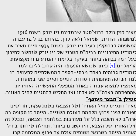
מאיר לוין נולד ברוצ'סטר שבמדינת ניו יורק בשנת 1916
למשפחה יהודית, שמואל ולאה לוין. בהיותו בגיל 14 עברה
המשפחה לברוקלין בעיר ניו יורק. בשנת 1934 סיים מאיר את
ימודיו התיכוניים בביה"ס הטכני של ניו יורק שנחשב לתיכון
על רמה גבוהה ביותר בעיקר בלימודי המדעים והמקצועות
ריאליים.
[1]
כיוון שנושא התעופה היה קרוב לליבו למד
ומודים גבוהים באחד מבתי-הספר הממשלתיים לתעופה בו
מד הנדסה תעופתית ויסודות הטייס וסיים שני במחזורו.
אמציו למצוא עבודה באחד ממפעלי התעשייה האווירית
התפתחה בארה"ב לא צלחו ואז החליט להתגייס לחיל האוויר.
טילן ב"מבצר מעופף"
מאיר התגייס לחיל האוויר (של הצבא) בשנת 1939, חודשים
פורים לפני פרוץ מלחמת העולם השנייה. הייתה זו תקופה בה
רה"ב לא חשבה כלל על מעורבות במלחמה וצבאה, ובכלל זה
יל האוויר של הצבא, היו קטנים ביותר. תחילת שירותו בחיל
אוויר הייתה כטכנאי מטוסים אולם עם פרוץ המלחמה קרו