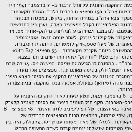
בעת ההתקפה היפנית על פרל הרבור ב- 7 בדצמבר 1941 היו
ברשות ארה"ב 156 מפציצים כבדים בלבד. הגנרל מקארתור,
פקד צבא ארה"ב במזרח הרחוק, ביקש, במסגרת תכניתו
הגנת הפיליפינים לקבל מפציצים כאלה. ואכן בין החודשים
ספטמבר לנובמבר 1941 הגיע לפיליפינים להק-אוויר מס. 19
פיקודו של קולונל יובנק. לאחר טיסה חוצת-אוקיינוסים
מאתגרת של מעל 15,000 קילומטרים, הייתה זו התגבורת
החשובה ביותר שקיבל מקארתור - 35 מפציצי
B17
ו־108
טוסי קרב
P40
"וורהוק" שהיו החדישים ביותר בצבא
רה”ב
.
במסגרת זו הגיעה גם טייסת-הפצצה מס. 14 בה שרת
איר שנטל חלק בטיסה מאתגרת זו. מפציצים אלו נועדו
מסגרת המגננה על הפיליפינים לתקוף את בסיסי הצבא היפני
פורמוזה (טיוואן) כפעולת אמנעה כנגד מתקפה יפנית צפויה
רומה.
ב- 8 בדצמבר 1941, תשע שעות לאחר התקיפה היפנית על
רל-הארבור, תקף חיל האוויר היפני את בסיסי האוויר קלארק
איבה באי הצפוני של הפיליפינים לוזון והשמיד 18 מפציצי
B-
1
, שתי טייסות, כמחצית מכוח המפציצים הכבדים של
מקארתור. למזלו של מאיר מטוסו עם טייסת 14 כולה, היה בין
תי הטייסות שנשלחו יומיים קודם לשדה התעופה החדש