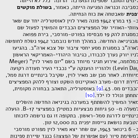
ימים הסתבר שספינת המערכה "הרונה" כלל לא הייתה
סביבה וכנראה הפגיעה הייתה, כאמור,
בשולת מוקשים
פנית
שאבטחה את כוח הנחיתה.
ב- 13 במרץ 1942 פונה מאיר לוין לאוסטרליה יחד עם שאר
וותי-האוויר של המפציצים הכבדים והמשיך לפעול שם
במסגרת להק 19 מבסיסו בפורט-מורסבי, בירת פפואה
שבגיניאה החדשה. במהלך חודש נובמבר 1942 נשלח לחופשה
ארה"ב במסגרת מסע יחסי ציבור של צבא ארה"ב. בהגיעו
ניו יורק נערך לכבודו, כגיבור היהודי-האמריקאי הראשון
מלחמה, אירוע חגיגי מיוחד בשם "יום מאיר לוין" (
Meyer
Levin Da
) ולהוריו הוענקה ע"י נכבדי העיר תעודה רקועה
יוחדת. לאחר מכן שב מאיר לוין, שקיבל בינתיים דרגת סמל,
זירת דרום-מערב האוקיינוס השקט וצורף ללהק המפציצים
כבדים מס. 43.
[9]
באוסטרליה, התאהב בבחורה מקומית,
תחתן ונולד לו ילד.
[10]
איר המשיך להשתתף במערכה בגיניאה החדשה והשלים
עלה מ- 50 גיחות מבצעיות כמטילן במפציצי
B-17
. הועלה
ינתיים לדרגת סמל-ראשון. בתקופה זו גם נרשמה לזכותו
טבעת נושאת גייסות יפנית בת 12,000 טון.
ב- 6 בינואר 1943, עם שחר יצא מאיר לוין מפורט מורסבי
משימת סיור (עם אפשרות של הפצצה) כנגד שיירת ספינות