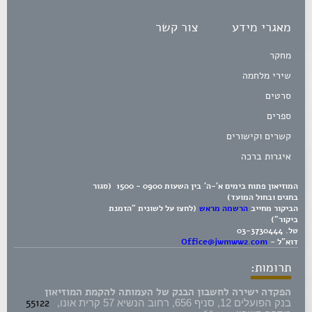
מאגרי מידע
צור קשר
מחקר
שירי מלחמה
סרטים
ספרים
קשרים וקישורים
איגרות ברכה
המוזיאון פתוח בימים א'-ה' בין השעות 0900 - 1500 (סגור
בחגים ובחול המועד)
הביקור מחייב
הרשמה מראש
(לחצו על לשונית "הזמנת
ביקור")
טל.
03-3730444
דוא"ל -
Office@jwmww2.com
תרומות:
הפקדה ישירה לחשבון הבנק של העמותה להקמת המוזיאון
55122
בנק הפועלים 12, סניף 656, רחוב הנשיא 57 קרית אונו,