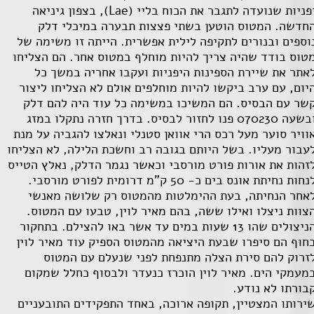
פניות שנועדה לתגבר את הכוח בליי (
Lae
), בצפון גיניאה
חדשה. המטוס הוטען בשתי פצצות תבערה במיכלי דלק
וספים ובנורים לתקיפה לילית אפשרית. הייתה זו משימה של
טוס בודד שהיה צריך להיות מוחלף במטוס אחר. הם הצליחו
אתר את שיירת הספינות היפניות ועקבו אחריה במשך כל
יום, עם ערב ביקשו להיות מוחלפים אולם לא הצליחו ליצור
שר עם הבסיס. הם המשיכו במשימה כל עוד היה להם דלק
ובשעה 070230 פנו לחזור לבסיס. בדרך חזרה נתקלו במזג
וויר סוער מעל רכס הרי אוואן סטנלי ונאלצו להגביה על מנת
עבור מעליו. בשל היותם בגובה רב וחשכת הלילה, לא הצליחו
זהות את אורות פורט מורסבי וכאשר נגמר הדלק, נאלץ הטייס
לנחות נחיתת אונס בים כ- 50 ק"מ דרומית לפורט מורסבי.
אחר הנחיתה, בעת ההימלטות מהמטוס רק שלושה מאנשי
צוות ניצלו ואילו ששה, בהם מאיר לוין, טבעו עם המטוס.
הניצולים שהו 13 שעות במים עד אשר באו להצילם. בתחקור
חוף הם סיפרו שבעת היציאה מהמטוס הספיק עוד מאיר לוין
זרוק להם סירת הצלה מתנפחת לפני שנעלם עם המטוס
מעמקי הים. מאיר לוין הוכרז כנעדר ולבסוף כחלל שמקום
בורתו לא נודע.
ירותו המצטיין, תקופה ארוכה, באחד התפקידים התובעניים