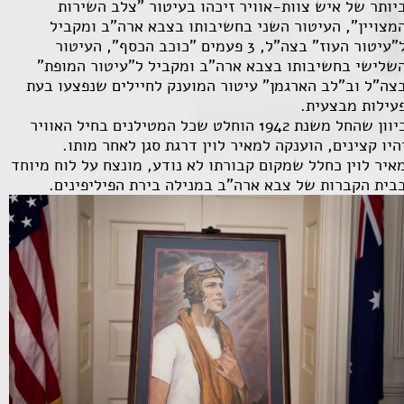
יותר של איש צוות-אוויר זיכהו בעיטור "צלב השירות
מצויין", העיטור השני בחשיבותו בצבא ארה"ב ומקביל
ל"עיטור העוז" בצה"ל, 3 פעמים "כוכב הכסף", העיטור
שלישי בחשיבותו בצבא ארה"ב ומקביל ל"עיטור המופת"
צה"ל וב"לב הארגמן" עיטור המוענק לחיילים שנפצעו בעת
עילות מבצעית.
כיוון שהחל משנת 1942 הוחלט שכל המטילנים בחיל האוויר
היו קצינים, הוענקה למאיר לוין דרגת סגן לאחר מותו.
איר לוין כחלל שמקום קבורתו לא נודע, מונצח על לוח מיוחד
בית הקברות של צבא ארה"ב במנילה בירת הפיליפינים.