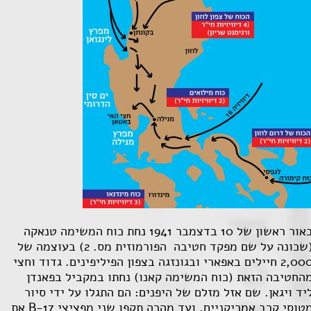
באור ראשון של 10 בדצמבר 1941 נחת כוח המשימה טנאקה
(שכונה על שם מפקד חטיבה הפורמוזית מס. 2) בעוצמה של
2,000 חיילים באפארי ובגונזגה בצפון הפיליפינים. גדוד וחצי
החטיבה הזאת (כוח המשימה קאנו) נחתו במקביל בפאנדן
יד ויגאן. שם אזל מזלם של היפנים: הם התגלו על ידי סיור
טוסי קרב אמריקניים, ועד מהרה תקפו שני מפציצי
B-17
את