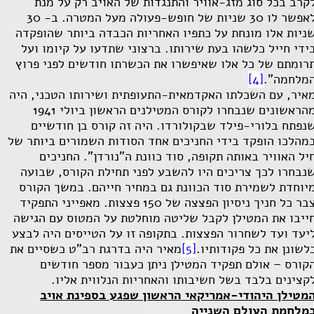
קרב בכל סוג מזג-אוויר והתנגדות של האויב רק על מנת
לאפשר לו 30 שניות של חופש-פעולה מעל המטרה. ב- 30
ניות אלו מונחת על כתפיו האחריות הכבדה ביותר שהופקדה
ידי חייל כלשהו בעת שירותו. ברצוני שתדעו על קיומו ועל
רומתם של כל אלו שאיפשרו את הכשרתו חודשים לפני פרוץ
מלחמה".
[4]
איר, עם השכלתו האקדמאית-התעופתית ושירותו הטכני, היה
מהראשונים שנבחרו לקורס המטילנים הראשון ביולי 1941
נפתח בלורי-פילד שבקולורדו. היה זה קורס בן חודשיים
מהלכו הופקד בידי החניכים אחד הסודות השמורים ביותר של
יל האוויר באותה תקופה, סוד כוונת ה"נורדן". החניכים
נבחרו לכך צריכים היו להשבע לפני תחילת הקורס, שבועה
יוחדת לשמירת סוד הכוונת גם במחיר חייהם. במשך הקורס
צבר כל חניך ניסיון הפצצה של 150 פצצות. מאפייני התפקיד
ייבו את המטילן לקבל שליטה מוחלטת על המטוס עם הגישה
יעד ועד לשחרור הפצצות. בתקופה זו על הטייסים היה לבצע
לשונן את כל פקודותיו.
[5]
מאיר היה בדרגת רב"ט כשסיים את
קורס – אולם תפקיד המטילן ניתן כעבור מספר חודשים
קצינים בלבד בשל חשיבותו והאחריות הנלווית אליו.
מטילן היהודי-אמריקאי הראשון שפגע בספינת אויב
מלחמת העולם השנייה