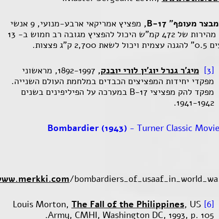
מבצר מעופף"
B-17
,
מפציץ אמריקאי ארבע-מנועי, 9 אנשי
צוות, מהירות של 472 קמ"ש היכול להפציץ מגובה רב חמוש ב- 13
את 2,700 ק"ג פצצות.
[3]
מיג'ר גנרל יוג'ין לורי יובנק,
1892-1997, מראשוני
מפקדי יחידות המפציצים הכבדים במלחמת העולם השנייה.
מפקד להק מפציצי
B-17
במערכה על הפיליפינים בשנים
1941-1942.
Bombardier (1943)
- Turner Classic Movi
www.merkki.com
/bombardiers_of_usaaf_in_world_wa
The Fall of the Philippines
, US
Louis Morton,
[6]
Army, CMHI, Washington DC, 1993, p. 105.