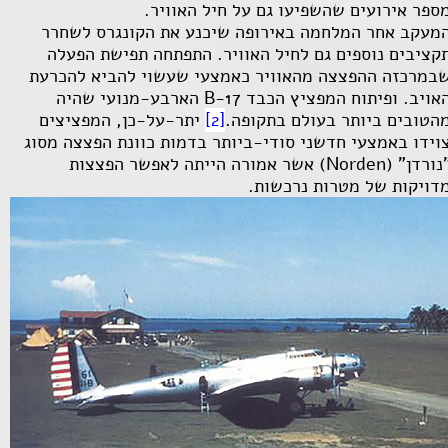
ספר אירועים שהשפיעו גם על חיל האוויר.
מעקב אחר המלחמה באירופה שיכנע את הקונגרס לשחרר
קציבים נוספים גם לחיל האוויר. התפתחה תפישת הפעלה
במרכזה ההפצצה מהאוויר כאמצעי שעשוי להביא להכרעת
אויב. ופיתוח המפציץ הכבד
B-17
הארבע-מנועי שהיה
הטובים ביותר בעולם בתקופה.
[2]
יתר-על-כן, המפציצים
וידו באמצעי חדשני סודי-ביותר בדמות כוונת הפצצה מסוג
נורדן" (
Norden
) אשר אמורה הייתה לאפשר הפצצות
דויקות של מטרות נרכשות.