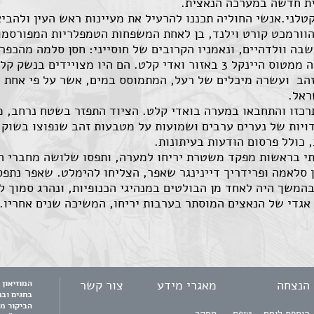
ית חדשה במערכה הנאצית.
לני.אנשי החוליה תכננו להרעיל את מעיינות ראש העין ולהבי
הוורמכט קורט וילנד, בן לאחת המשפחות הטמפלריות המפורסמות
שבה וולדהיים, ונאמניו הקרובים של חוסייני: חסן סלמה מהכפר
בליל ה-6 באוקטובר 1944 הוצנחה החוליה ממטוס היינקל 3 באזור ואדי קלט. 
5, ליש”ט), מטילי זהב ועשרה מיכלים של רעל, המתמוסס במים, אשר על פ
שראל.
תרכזו והתחבאו במערה בואדי קלט. הציוד התפזר בשטח נרחב, מ
ויות של נערים ערבים ושמועות על מטבעות זהב שנפוצו בשוק
 כולל פרסום הודעות בעיתונות.
194 הגיע כוח משטרתי בראשות מפקד משטרת יריחו למערה, ותפסו שלושה מח
בהמשך היה לאחד מן הבולטים במנהיגי הכנופיות, ונהרג סמוך ל
גדי של הנאצים המוסתר בערבות יריחו, המשיכה שנים אחריו..
הנצחה
מאגרי מידע
צור קשר
בחגים וב
הביקור מ
הוספת לוחם - טופס
מחקר