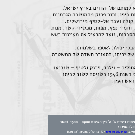
א למותם של יהודים בארץ ישראל.
 ביפו, ורנר פרנק מהמושבה הגרמנית
 קולה ועבד אל-לטיף מירושלים.
הם היו מצויידים בנשק קל, חומרי נפץ, מפות, מכשירי קשר, מנות
י אחת הסברות, נועד להרעיל את מעיינות ראש
בלי יכולת לאספו בשלמותו.
 של יריחו, התעורר חשדה של המשטרה
ברי החוליה – וילנד, פרנק ולטיף – שנכנעו
ללא קרב. שני חברי החוליה הנותרים, חסן סלאמה ופרידריך דיינינגר שאפר, הצליחו להימלט. שאפר נתפס בשנת 1946 כשניסה לשוב לביתו
ראש העין.
..
המוזיאון פתוח בימים א'-ה' בין השעות 0900 - 1500 (סגור
חול המועד)
חייב
הרשמה מראש
(לחצו על לשונית "הזמנת