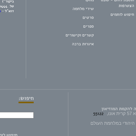
ביקור")
הצטרפות
טל.
0444
שירי מלחמה
דוא"ל -
m
חיפוש לוחמים
סרטים
ספרים
קשרים וקישורים
איגרות ברכה
חיפוש:
 להקמת המוזיאון
55122
 היהודי במלחמת העולם
חיפוש לוח