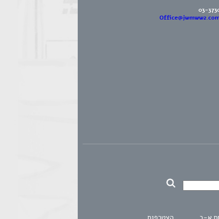
03-373
Office@jwmww2.co
ם א-ב
הצטרפות