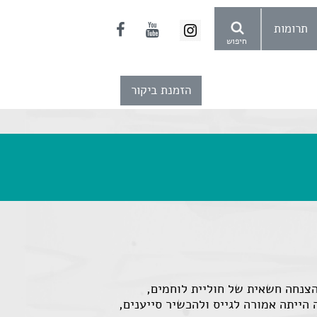
תרומות
חיפוש
הזמנת ביקור
התגבש רעיון ‘מבצע אטלס’ - הצנחה חשאית של חוליית לוחמים,
ייתה אמורה לגייס ולהכשיר סייענים,