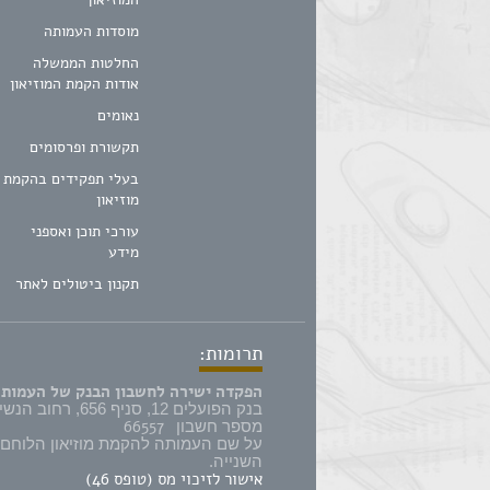
מוסדות העמותה
החלטות הממשלה
אודות הקמת המוזיאון
נאומים
תקשורת ופרסומים
בעלי תפקידים בהקמת
מוזיאון
עורכי תוכן ואספני
מידע
תקנון ביטולים לאתר
תרומות:
הפקדה ישירה לחשבון הבנק של העמותה
בנק הפועלים 12, סניף 656, רחוב הנשיא 57 קרית אונו,
66557
מספר חשבון
על שם העמותה להקמת מוזיאון הלוחם
השנייה.
אישור לזיכוי מס (טופס 46)