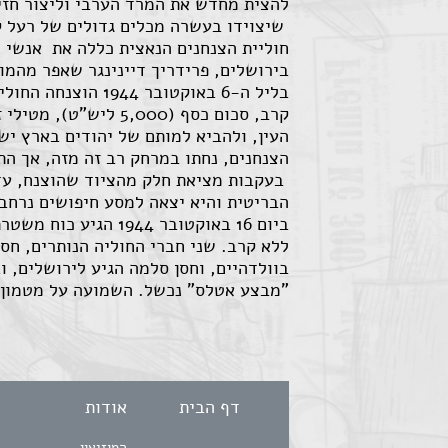
להצית מחדש את המרד הערבי וליצור חז
שיצוידו בעשרה מכלים גדולים של רעל קט
חוליית הצנחנים הנאצית כללה את אנשי 
בירושלים, פרידריך דיינינגר שאפר מהמו
קרב, סכום כסף (000
העין, ולהביא למותם של יהודים בארץ י
הצנחנים, נחתו במרחק רב זה מזה, אך ה
בעקבות מציאת חלק מהציוד שהוצנח, עד
הבריטית והיא יצאה למסע חיפושים נרחב,
ביום 16 באוקטובר 4
בוולדהיים, וחסן סלמה הגיע לירושלים, ו
"מבצע אטלס" נכשל. השמועה על מטמון א
דף הבית
אודות
המוזיאון