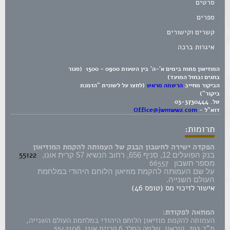
סרטים
ספרים
קשרים וקישורים
איגרות ברכה
המוזיאון פתוח בימים א'-ה' בין השעות 0900 - 1500 (סגור
בחגים ובחול המועד)
הביקור מחייב
הרשמה מראש
(לחצו על לשונית "הזמנת
ביקור")
טל.
03-3730444
דוא"ל -
Office@jwmww2.com
תרומות:
הפקדה ישירה לחשבון הבנק של העמותה להקמת המוזיאון
55122
בנק הפועלים 12, סניף 656, רחוב הנשיא 57 קרית אונו,
66557
מספר חשבון
על שם העמותה להקמת מוזיאון הלוחם היהודי במלחמת
העולם השנייה.
אישור לזיכוי מס (טופס 46)
המחאה לפקודת:
העמותה להקמת מוזיאון הלוחם היהודי במלחמת העולם השנייה,
ת"ד 793, קיראון, שלמה המלך 6 קריית אונו 5542106