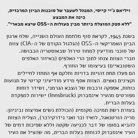
ויליאם ג'יי קייסי, המנהל לשעבר של סוכנות הביון המרכזית,
כינה את המבצע
"ללא ספק המוצלח ביותר מבין פעולות ה-OSS שיצא מבארי".
בשנת 1945, לקראת סוף מלחמת העולם השנייה, שלח ארגון
הביון האמריקאי ה-OSS (הגלגול הקודם של ה-CIA) צוות
של סוכני מודיעין למחוז טירול שבאוסטריה הכבושה.
חברי הצוות צנחו לתוך הרי האלפים (באיזור האלפים
השטובאיים) בעיצומו של החורף.
הם פעלו תחת זהויות בדויות וחלקם אף התחזו לחיילים
וקצינים נאצים. הצוות אסף מידע מודיעיני קריטי על תנועות
כוחות, אספקה ורכבות של הצבא הגרמני, ושידר דוחות
מפורטים מהעיר אינסברוק (Innsbruck) ישירות למפקדת
בעלות הברית.
בעזרת רשת תמיכה מקומית (הכוללת נשים אמיצות וביניהן:
מריה הורטנאגל, לואיז ובר ואני נידרקירכר), הצליח הצוות
להביא בסופו של דבר לכניעה שקטה וללא שפיכות דמים של
העיר אינסברוק לכוחות בעלות הברית, מה שהציל את העיר