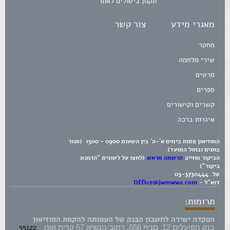
תקנון ביטולים לאתר
מאגרי מידע
צור קשר
מחקר
שירי מלחמה
סרטים
ספרים
קשרים וקישורים
איגרות ברכה
המוזיאון פתוח בימים א'-ה' בין השעות 0900 - 1500 (סגור
בחגים ובחול המועד)
הביקור מחייב
הרשמה מראש
(לחצו על לשונית "הזמנת
ביקור")
טל.
03-3730444
דוא"ל -
Office@jwmww2.com
תרומות:
הפקדה ישירה לחשבון הבנק של העמותה להקמת המוזיאון
55122
בנק הפועלים 12, סניף 656, רחוב הנשיא 57 קרית אונו,