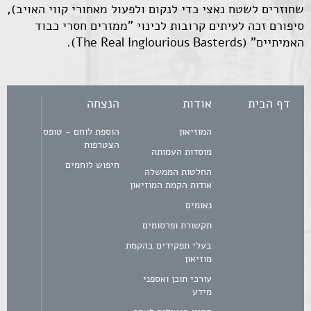
שחוזרים לשטח נאצי כדי לנקום ולפעול מאחורי קווי האויב),
סיפורם זכה לעיתים קרובות לכינוי "ממזרים חסרי כבוד
האמיתיים" (The Real Inglourious Basterds).
דף הבית
אודות
הנצחה
המוזיאון
הוספת לוחם - טופס
הצטרפות
מוסדות העמותה
חיפוש לוחמים
החלטות הממשלה
אודות הקמת המוזיאון
נאומים
תקשורת ופרסומים
בעלי תפקידים בהקמת
מוזיאון
עורכי תוכן ואספני
מידע