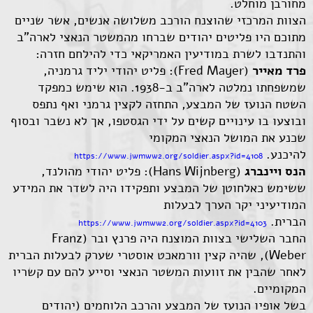
מחורבן מוחלט.
הצוות המרכזי שהוצנח הורכב משלושה אנשים, אשר שניים
מתוכם היו פליטים יהודים שברחו מהמשטר הנאצי לארה"ב
והתנדבו לשרת במודיעין האמריקאי כדי להילחם חזרה:
פרד מאייר
(Fred Mayer): פליט יהודי יליד גרמניה,
שמשפחתו נמלטה לארה"ב ב-1938. הוא שימש כמפקד
השטח הנועז של המבצע, התחזה לקצין גרמני ואף נתפס
ובוצעו בו עינויים קשים על ידי הגסטפו, אך לא נשבר ובסוף
שכנע את המושל הנאצי המקומי
להיכנע.
https://www.jwmww2.org/soldier.aspx?id=4108
הנס ויינברג
(Hans Wijnberg): פליט יהודי מהולנד,
ששימש כאלחוטן של המבצע ותפקידו היה לשדר את המידע
המודיעיני יקר הערך לבעלות
הברית.
https://www.jwmww2.org/soldier.aspx?id=4103
החבר השלישי בצוות המוצנח היה פרנץ ובר (Franz
Weber), שהיה קצין וורמאכט אוסטרי שערק לבעלות הברית
לאחר שהבין את זוועות המשטר הנאצי וסייע להם עם קשריו
המקומיים.
בשל אופיו הנועז של המבצע והרכב הלוחמים (יהודים