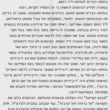
כוחות-הברית לנחיתה ליד רומא.
במטרה לסייע לגרמנים להאמין כי זה העתיד לקרות, רמזו
בעלות-הברית מפעם לפעם, בדרכים שונות ומשונות, שאכן זה בדיוק
מה שבכוונתם לעשות. למשל, במפקדתו של גנרל פאטון בראזילאן,
ליד החוף הצפון-אפריקני, ראיתי מפה של סרדיניה מחוברת בנעצים
לקיר בדיוק בכניסה. מפקדה זו הייתה בתוך בית-ספר בעל חצר
פנימית מוגנת. אבל את המפה יכלו לראות עובדים אזרחיים בתוך
החצר בכל פעם שעברו ליד הפתח. הגרמנים לא יכלו להתעלם
מסרדיניה, אבל האיטלקים טענו שוב ושוב כי היעד הוא האי
סיציליה, לא סרדיניה. פילדמרשל קסלרינג ביקר בסיציליה במאי
1943, לדון שם בסידורי ההגנה. לבסוף הוסכם שארבע דיביזיות
גרמניות יגיעו לאי. מתוך אלו היו מוכנות לבסוף בעת הפלישה של
כוחות-הברית רק שתיים: דיביזיית פאנצר גרנאדירן ('רמני השריון'
– חרמ"ש) מס' 15 , בחלקו המערבי של האי; ודיביזיית 'הרמן גרינג'
(ששמה המלא היה 'דיביזיית הצנחנים המשוריינת על שם הרמן
גרינג') , חלק מה'לופטואפה' הגרמני, שהייתה עתידה לקבוע את
מפקדתה בקאלטאג'ירונה.
"מבצע קציצה" היה הצלחה מבצעית מושלמת. הגרמנים בלעו את
הקציצה "על כרעיה ועל קרביה", כפי שנכתב במברק לצ'רצ'יל. חלק
מכוחות התיגבור הוסטו אל יוון במקום אל סיציליה והיעדרם תרם