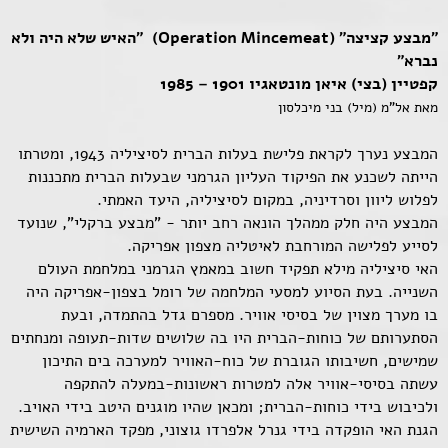
"מבצע קציצה" (Operation Mincemeat) "האיש שלא היה ולא
נברא"
קפטיין (בצי) איאן מונטאגיו 1901 – 1985
מאת אל"מ (מיל) בני מיכלסון
המבצע נערך לקראת פלישת בעלות הברית לסיציליה 1943, ומטרתו
הייתה לשכנע את הפיקוד העליון הגרמני שבעלות הברית מתכננות
לפלוש ליוון וסרדיניה, במקום לסיציליה, היעד האמתי.
המבצע היה חלק ממהלך הונאה רחב יותר - "מבצע ברקלי", שנועד
לסייע לפלישה המורחבת לאיטליה מצפון אפריקה.
האי סיציליה מילא תפקיד חשוב במאמץ הגרמני במלחמת העולם
השנייה. בעת הסיוע למסעי המלחמה של רומל בצפון-אפריקה היה
בו מערך מצוין של בסיסי אוויר. מספרם גדל בהתמדה, ובעת
הסתערותם של כוחות-הברית היו בה שלושים שדות-תעופה ומנחתים
שמישים, חשיבותו הגוברת של כוח-האוויר למערכה בים התיכון
עשתה בסיסי-אוויר אלה למטרות ראשונות-במעלה להתקפה
ולכיבוש בידי כוחות-הברית; ומכאן שהיו מוגנים היטב בידי האויב.
הגנת האי הופקדה בידי גנרל אלפרדו גוצוני, מפקד הארמיה השישית