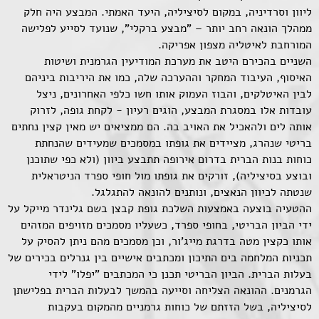
ליוון וסרדיניה, במקום לסיציליה, היעד האמתי. המבצע היה חלק
ממהלך הונאה רחב יותר – "מבצע ברקלי", שנועד לסייע לפלישה
המורחבת לאיטליה מצפון אפריקה.
השניים בהכירם היטב את מערכת המודיעין הגרמנית ושיטות
האיסוף, העיבוד המחקר וההערכה שלה, כמו את היריבות ביניהם
לבין האיטלקים, והבוז העמוק אותו חשו כלפי האחרונים, ניצל
עובדות אלו במסגרת המבצע, הוגים רעיון - לקחת גופה, לזרוק
אותה לים ולהאכיל את האויב בה. הם ממציאים יש מאין קצין נחתים
בריטי שנהרג, מציידים את גופתו במסמכים שמעידים שהנחתת
כוחות בנות הברית בדרום אירופה תתבצע ביוון (ולא כפי שתוכנן
ובוצע בסיציליה), זורקים את גופתו מול חופי ספרד הניטראלית
שנטתה לכיוון הנאצים, ונותנים להונאה להתגלגל.
ההטעיה בוצעה באמצעות השלכת גופת קבצן בשם גלינדר מייקל על
ידי הביון הבריטי, בחופי ספרד, כשעליו מסמכים מזויפים המזהים
אותו כקצין מטה בדרגת מייג'ור, וכן מסמכים מהם ניתן להסיק על
תכניות המלחמה בים התיכון ומכתבים אישיים בין גנרלים בכירים של
בעלות הברית. הביון הבריטי תכנן כי המכתבים "יפלו" לידי
הגרמנים. ההונאה הצליחה וסייעה בהמשך לבעלות הברית בפלישתן
לסיציליה, בשל הזזתם של כוחות גרמניים מהמקום בעקבות