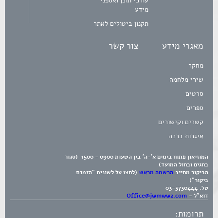
עורכי תוכן ואספני
מידע
תקנון ביטולים לאתר
מאגרי מידע
צור קשר
מחקר
שירי מלחמה
סרטים
ספרים
קשרים וקישורים
איגרות ברכה
המוזיאון פתוח בימים א'-ה' בין השעות 0900 - 1500 (סגור
בחגים ובחול המועד)
הביקור מחייב
הרשמה מראש
(לחצו על לשונית "הזמנת
ביקור")
טל.
03-3730444
דוא"ל -
Office@jwmww2.com
תרומות: