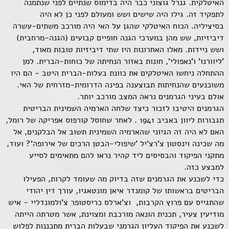
האיטלקית. גנרל גוצוני כבר היה בדימוס שנתיים לפני שנתמנה
לתפקיד זה. גילו היה שישים ושש ומעולם לפני כן לא היה
בסיציליה. הכוח האיטלקי שהגן על האי היה מורכב משתים-עשרה
דיביזיות, שש מהן במערכי הגנה חופיים קבועים (הגנה-מרחבית)
ושש ניידות. מאלו האחרונות היו שתי דיביזיות טובות מאוד,
'ליוורנו' ו'נאפולי', חונות באזור הנחיתה של כוחות-הברית. למן
ההתחלה ניחשו האיטלקים את כוונת בעלות-הברית היטב - הם היו
משוכנעים שהנחיתות תבוצענה בפינה הדרומית-מזרחית של האי.
אולם בעיני הגרמנים נראה המצב מורכב יותר.
הגרמנים היטיבו לזכור כיצד שלחה הארמיה השמינית הבריטית
תגבורות ליוון באביב 1941 . לאחר שחוסל קורפוס אפריקה של רומל,
האם לא היה זה הגיוני שהארמיה השמינית תשוב אל הבלקנים, אל
מה שכינה וינסטון צ'רצ'יל 'שיפולי-הבטן הרכים של אירופה'? ועוד,
מתקני הפיקוד והבסיסים ליד קהיר נראו להם מתאימים לסייע
למבצע כזה.
כדי לשכנע את הגרמנים שזה בדיוק מה שעומד לקרות, הפעילו
הבריטים בראשותו של קומנדר איאן מונטאגיו, עורך דין יהודי
שהתגייס עם פרוץ הקרבות, וצ'ארלס כריסטופר צ'ולמונדליי - איש
מודיעין צעיר, תכנית הונאה מורכבת ומצוינת, אשר מטרתה הייתה
לשכנע את הפיקוד העליון הגרמני שבעלות הברית מתכננות לפלוש