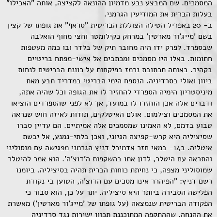
המסמכים. שם המבצע נבע מדמיון ההונאה לקציצה, אותה "האכילו"
בעלות הברית את המודיעין הגרמני.
ב- 20 באפריל הטילה הצוללת הבריטית "סראף" את גופתו של קצין
בשם 'מייג'ור מארטין' במרחק כקילומטר וחצי מחוף הואלבה
שבספרד. לפרק ידו היה מחובר תיק של בלדר ובו כמה מעטפות
חתומות. באלו היו מסמכים ומכתבים אל אישי-מפתח בריטיים
בקהיר. באותה תכתובת נרמז בפיקחות על כוונת הבריטים לנחות
ביוון ואולי בסרדיניה. הנספח הימי הבריטי במדריד תבע מאת
מיניסטריון הימיה הספרדי להחזיר לו את הגופה וכל שהיה אתה,
ודברים אלה אכן הוחזרו לו במועד, אך לא לפני שהספרדים הוציאו
את המסמכים וצילמום. אולם האיטלקים, תודות לאיזה חוש שנראה
טבוע בדמם, לא האמינו שמסמכים אלה אמיתיים. הם עדיין סברו
שסיציליה היא קרש-קפיצה הגיוני, ואכן בלתי-נמנע, אל יבשת
איטליה. ב14- במאי חזר אדמירל דניץ הגרמני מפגישה עם מוסוליני
והתראה עם היטלר, לדון אתו בהשקפות ה'דוצ'ה'. הוא אמר להיטלר
שמוסוליני מצפה, כי נחיתת כוחות הברית תהיה בסיציליה. ביומנו
רשם דניץ: "הפיהרר אינו מסכים עם הדוצ'ה, הטוען בי נקודת
הפלישה הסבירה ביותר היא סיציליה. יתר על כן, הוא סבור כי
הפקודה הבריטית שנמצאה (על גופתו של 'מייג'ור מארטין') מאשרת
את ההנחה, שההתקפה המתוכננת תכוון ישירות נגד סרדיניה