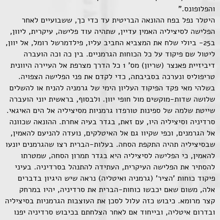
והפלופונס."
היטלר נפל בפח ההונאה הבריטית עד כדי כך, ששבועיים לאחר
הפלישה לסיציליה האמין עדיין, שתהיה עוד פלישה, עיקרית, ליוון,
ב25- ביולי שלח את המצביא החביב עליו, פילדמרשל רומל, אל יוון,
ליטול שם פיקוד על כל הכוחות הגרמניים. בין כה וכה הועברה
דיביזיית פאנצר (שריון) מס' 1 כל הדרך מצרפת אל העיירה היוונית
טריפוליס ונערכה בסביבתה, כדי לקדם את פני הפלישה הצפויה.
בשלהי מאי פקד הפיקוד העליון הימי של גרמניה להניח או להשלים
שלושה שדות-מוקשים מול חופי יוון. ולבסוף, בראשית יוני הועברה
שייטת שלמה של ספינות טורפדו גרמניות מסיציליה אל הים האיגאי.
סרדיניה וסיציליה היו, עם זאת, בגדר בעיה אחרת. ההונאה שכוונה
אל הגרמנים, וכפי שקיוו גם אל האיטלקים, נועדה להניעם להאמין,
שבסיציליה תהיה התקפת הסחה. בעלות-הברית רצו שהגרמנים יונעו
להאמין, כי הפלישה לסיציליה היא בגדר תמרון הסחה, שמטרתו
להסתיר את הפלישה העיקרית, העתידה להתנהל בסרדיניה. בעיני
פיקוד כוחות 'הציר' (גרמניה ואיטליה) נראה שיש היגיון בדברים
אלה, משום שאם יכבשו כוחות-הברית את סרדיניה, יהיו במרחק
קצר מרומא. כיבוש כזה עלול לסכן את העוצבות הגרמניות בסיציליה
ובדרום איטליה, ובייחוד אם לאחר הצלחתם בכיבוש סרדיניה יפנו