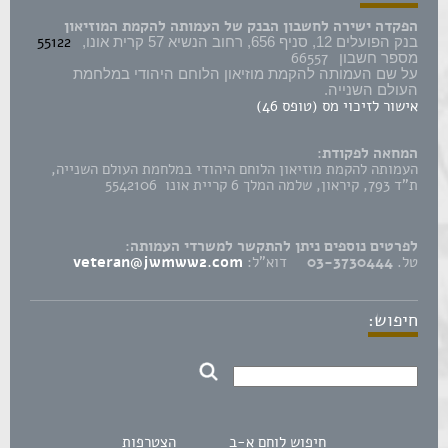
הפקדה ישירה לחשבון הבנק של העמותה להקמת המוזיאון
55122
בנק הפועלים 12, סניף 656, רחוב הנשיא 57 קרית אונו,
66557
מספר חשבון
על שם העמותה להקמת מוזיאון הלוחם היהודי במלחמת
העולם השנייה.
אישור לזיכוי מס (טופס 46)
המחאה לפקודת:
העמותה להקמת מוזיאון הלוחם היהודי במלחמת העולם השנייה,
ת"ד 793, קיראון, שלמה המלך 6 קריית אונו 5542106
לפרטים נוספים ניתן להתקשר למשרדי העמותה:
טל.
03-3730444
דוא"ל:
veteran@jwmww2.com
חיפוש:
חיפוש לוחם א-ב
הצטרפות