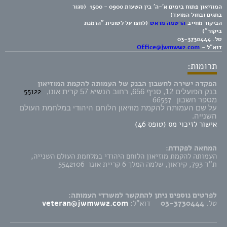
המוזיאון פתוח בימים א'-ה' בין השעות 0900 - 1500 (סגור
בחגים ובחול המועד)
הביקור מחייב
הרשמה מראש
(לחצו על לשונית "הזמנת
ביקור")
טל.
03-3730444
דוא"ל -
Office@jwmww2.com
תרומות:
הפקדה ישירה לחשבון הבנק של העמותה להקמת המוזיאון
55122
בנק הפועלים 12, סניף 656, רחוב הנשיא 57 קרית אונו,
66557
מספר חשבון
על שם העמותה להקמת מוזיאון הלוחם היהודי במלחמת העולם
השנייה.
אישור לזיכוי מס (טופס 46)
המחאה לפקודת:
העמותה להקמת מוזיאון הלוחם היהודי במלחמת העולם השנייה,
ת"ד 793, קיראון, שלמה המלך 6 קריית אונו 5542106
לפרטים נוספים ניתן להתקשר למשרדי העמותה:
טל.
03-3730444
דוא"ל:
veteran@jwmww2.com