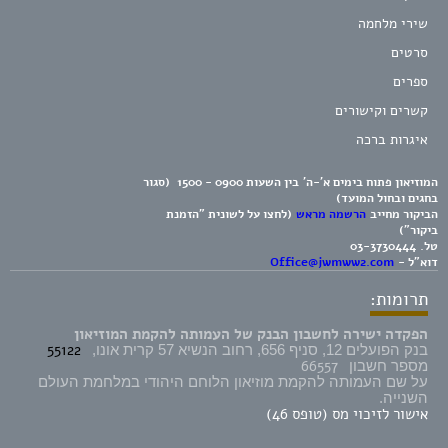
שירי מלחמה
סרטים
ספרים
קשרים וקישורים
איגרות ברכה
המוזיאון פתוח בימים א'-ה' בין השעות 0900 - 1500 (סגור
בחגים ובחול המועד)
הביקור מחייב
הרשמה מראש
(לחצו על לשונית "הזמנת
ביקור")
טל.
03-3730444
דוא"ל -
Office@jwmww2.com
תרומות:
הפקדה ישירה לחשבון הבנק של העמותה להקמת המוזיאון
55122
בנק הפועלים 12, סניף 656, רחוב הנשיא 57 קרית אונו,
66557
מספר חשבון
על שם העמותה להקמת מוזיאון הלוחם היהודי במלחמת העולם
השנייה.
אישור לזיכוי מס (טופס 46)