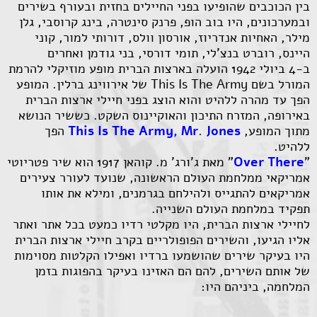
בין הכוכבים שהופיעו בפני החיילים בחזית ובעורף בשירים
ובמערכונים, היו בוב הופ, פרנק סינטרה, בינג קרוסבי, גלן
מילר, האחיות אנדריוז, אורסון וולס, דורותי למור, קוני
היינס, רוברט בנצ'לי, תומי דורסי, בני גודמן ואחרים
ב-4 ביולי 1942 הועלה בארצות הברית מופע מוזיקלי להרמת
המורל בשם This Is The Army של אירווינג ברלין. המופע
הפך עד מהרה ללהיט והוא הוצג בפני חיילי ארצות הברית
באירופה, המזרח התיכון והאוקיינוס השקט. כששיר הנושא
מתוך המופע,
This Is The Army, Mr. Jones
הפך
ללהיט.
"
Over There
" מאת ג'ורג' מ. קוהאן 1917 הוא שיר פטריוטי
אמריקאי ממלחמת העולם הראשונה, שנועד לעורר צעירים
אמריקאים להתגייס ולהילחם בגרמנים, ומילא את אותו
תפקיד במלחמת העולם השנייה.
לחיילי ארצות הברית, היו מקלטי רדיו כמעט בכל אתר ואתר
אליו הגיעו, והשירים הפופולריים בקרב חיילי ארצות הברית
היו בעיקר שירים שהושמעו ברדיו ואפילו הקלטות מסוימות
של אותם השירים, להם הם האזינו בעיקר בהפוגות בזמן
המלחמה, ביניהם היו: