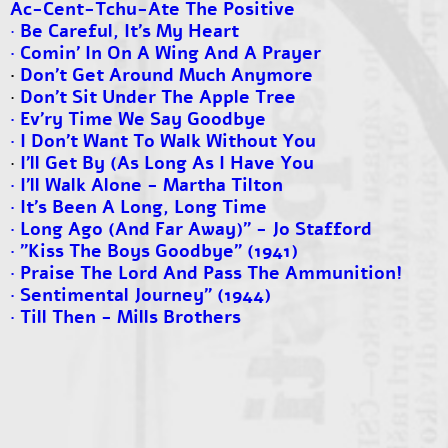
Ac-Cent-Tchu-Ate The Positive
·
Be Careful, It's My Heart
· Comin' In On A Wing And A Prayer
·
Don't Get Around Much Anymore
·
Don't Sit Under The Apple Tree
· Ev'ry Time We Say Goodbye
· I Don't Want To Walk Without You
·
I'll Get By (As Long As I Have You
· I'll Walk Alone - Martha Tilton
· It's Been A Long, Long Time
· Long Ago (And Far Away)" - Jo Stafford
· ”Kiss The Boys Goodbye” (1941)
· Praise The Lord And Pass The Ammunition!
· Sentimental Journey" (1944)
· Till Then - Mills Brothers