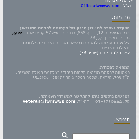
טל.
03-3730444
דוא"ל -
Office@jwmww2.com
תרומות:
הפקדה ישירה לחשבון הבנק של העמותה להקמת המוזיאון
55122
בנק הפועלים 12, סניף 656, רחוב הנשיא 57 קרית אונו,
66557
מספר חשבון
על שם העמותה להקמת מוזיאון הלוחם היהודי במלחמת
העולם השנייה.
אישור לזיכוי מס (טופס 46)
המחאה לפקודת:
העמותה להקמת מוזיאון הלוחם היהודי במלחמת העולם השנייה,
ת"ד 793, קיראון, שלמה המלך 6 קריית אונו 5542106
לפרטים נוספים ניתן להתקשר למשרדי העמותה:
טל.
03-3730444
דוא"ל:
veteran@jwmww2.com
חיפוש: