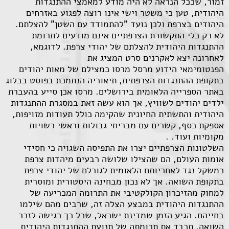
זמור, שככל הנראה לא היה מודע למאמצי ההתנגדות
היהודית, טען כי משטר וישי אינו רוצה לפגוע באזרחים
היהודים בצרפת ולכן נועד "להתמודד עם השטן" להצלתם.
לא רק כלי התקשורת הצרפתיים אינם מודעים לתרומת
ההתנגדות היהודית להצלתם של יהודי צרפת. לדוגמא,
לאחרונה יצא לאקרנים סרט המציג את
הפנטומימאי הידוע מרסל מרסו כמצילם של מאות יהודים
בתקופת ההתנגדות הצרפתית, תיאוריה הנתמכת בפוסט בבלוג
באתר הספרייה הלאומית בירושלים. מרסו אכן סייע בהעברת
ילדים יהודים לשוויץ, אך הוא עשה זאת במסגרת ההתנגדות
היהודית והתשתית החיונית שהקימה כולל תעודות מזויפות,
אספקת כסף, קשרים עם מבריחי גבולות וראשי רשויות
מקומיות ועוד. .
השלטונות הצרפתיים יצרו את התפיסה השגויה כי חסידי
אומות העולם, הם שהצילו שלושה רבעים מיהדות צרפת
כמשקל נגד לאחריותם הלאומית לגורלם של יהודי צרפת
בתקופת השואה. אך לא נכון מבחינה היסטורית ומוסרית
למחוק מהזיכרון הקולקטיבי את התרומה המכריעה של
ההתנגדות היהודית במבצע הצלה זה, שרבים מהם שילמו
בחייהם. הגיע הזמן שמדינת ישראל, שכל כך רגישה לזכר
השואה, תכבד את תרומתה של תנועת ההתנגדות היהודית