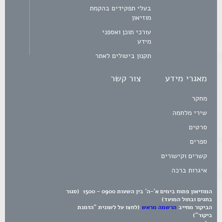
בעלי תפקידים בהקמת
מוזיאון
עורכי תוכן ואספני
מידע
תקנון ביטולים לאתר
מאגרי מידע
צור קשר
מחקר
שירי מלחמה
סרטים
ספרים
קשרים וקישורים
איגרות ברכה
המוזיאון פתוח בימים א'-ה' בין השעות 0900 - 1500 (סגור
בחגים ובחול המועד)
הביקור מחייב
הרשמה מראש
(לחצו על לשונית "הזמנת
ביקור")