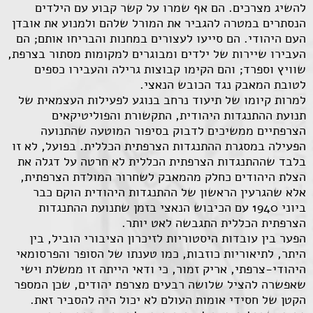
להשיג מצרכים. הם אף שמרו על קשר קבוע עם הילדים
הנסתרים במטרה להגביר את המורל שלהם ולמנוע את אובדן
העם היהודי. הם סייעו לעצורים במחנות והבריחו אותם; הם
העבירו שיירות של ילדים ומבוגרים למקומות מסתור בצרפת,
שוויץ וספרד; והם הקימו קבוצות גרילה והעבירו כספים
לטובת המאבק נגד הכובש הנאצי.
למרות קיומו של תיעוד נרחב בנוגע לפעילות העצמאית של
תנועת ההתנגדות היהודית, התקשורת והפוליטיקאים
הצרפתיים ממשיכים לדבוק בסיפור המוטעה שהתנועה
הפעילה במסגרת ההתנגדות הצרפתית הכללית. בפועל, לא זו
בלבד שההתנגדות הצרפתית הכללית לא חרטה על דגלה את
הצלת היהודים כחלק מהמאבק לשחרור המולדת הצרפתית,
אלא שהגרעין הראשון של ההתנגדות היהודית הוקם כבר
ביוני 1940 עם הכיבוש הנאצי בזמן שתנועת ההתנגדות
הצרפתית הכללית התגבשה לאט יותר.
הפער בין עובדות היסטוריות לזיכרון הציבורי הוביל, בין
היתר, לתיאוריות כוזבות, כמו טענתו של הסופר והפרסומאי
היהודי-צרפתי, אריק זמור, כי ודאי הייתה זו ממשלת וישי
שאפשרה להציל שלושה רבעים מצרפת יהודים, שכן המספר
הקטן של חסידי אומות העולם לא יכול היה להסביר זאת.