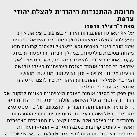
תרומת ההתנגדות היהודית להצלת יהודי
צרפת
מאת ד"ר צילה הרשקו
על אף שארגון ההתנגדות היהודי בצרפת ביצע את אחת
מפעולות ההצלה יוצאות הדופן ביותר של השואה, הסיפור
אינו מוכר היטב בצרפת ולא בישראל ולעתים קרובות הוא
מעוות מסיבות פוליטיות. במהלך הכרתו ההיסטורית ביולי
1995 באחריות צרפת להשמדת יהודיה, טען הנשיא ז'אק
שיראק כי חסידי אומות העולם הצרפתיים הצילו שלושה
רבעים מיהודי צרפת - תוך התעלמות מוחלטת מהחלק
המרכזי שמילאה ההתנגדות היהודית בחילוצם. גרסה זו
אומצה אז על ידי יורשיו.
אין ספק כי חסידי אומות העולם הצרפתיים ראויים למקום של
כבוד בהיסטוריה של השואה, אולם ההתנגדות היהודית היא
זו שתרמה את התרומה המכריעה להצלתם של כ -230,000
יהודים - כשלושה רבעים מיהדות צרפת. חברי ההתנגדות
היהודית היו בעיקר אלה שיזמו קשר עם המצילים הצרפתים,
ואשר - לעתים קרובות בסכנת חייהם - הוציאו תעודות
מזויפות באיכות טובה ותלושי מזון שבלעדיהם אי אפשר היה