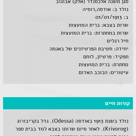
סגן משנה אלכסנדר (אלק) אבוגוב
נולד ב: אודסה,רוסיה
ב: 01/01/1913
שרות בצבא: ברית המועצות
שרות במחתרות: ברית המועצות
חיל רגלים
יחידה: חטיבת הפרטיזנים של באגמה
תפקיד: פרטיזן, לוחם
מחתרת: ברית המועצות
עיטורים: הכוכב האדום
קורות חיים
נולד בשנת 1913 באודסה (Odessa). גדל בקריבורוג
(Krivorog). לאחר סיום שרותו בצבא למד בבית ספר