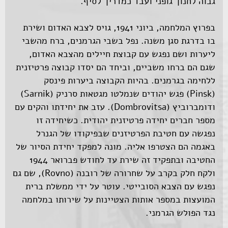
גבוה לחנוך גופני ועבד כמדריך לסיף.
בפרוץ המלחמה, ביוני 1941, גויס לצבא האדום ושירת
בו בדרגת סגן משנה. נפל בשבי הגרמנים, ברח מהשבי
ליערות ושם נפגש עם קבוצת חיילים מהצבא האדום,
שגם הם ברחו משביים, וביחד הם יסדו קבוצה פרטיזנית
ללחימה בגרמנים. בהיות הקבוצה ביערות פינסק
(Pinsk) פגש יהודים שנמלטו מגטאות סרניק (Sarnik)
ודומברוביץ (Dombrovitsa). עזב את יחידתו והקים עם
מספר חברים יחידה פרטיזנית יהודית. כשיחידה זו
נפגשה עם חטיבת הפרטיזנים שבפיקודו של הגנרל
באגמה הם הצטרפו אליה. מונה למפקד יחידת הסיור של
החטיבה ובתפקיד זה שירת עד לחודש פברואר 1944
ולקח חלק בקרב על שחרורה של רובנה (Rovno), שם גם
נפגש עם הצבא הסובייטי. עוטר על ידי ממשלת ברית
המועצות במספר אותות הצטיינות על שירותו במלחמה
נגד הפולש הגרמני.