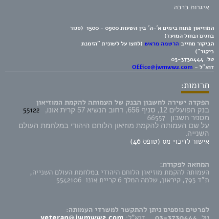
איגרות ברכה
המוזיאון פתוח בימים א'-ה' בין השעות 0900 - 1500 (סגור
בחגים ובחול המועד)
הביקור מחייב
הרשמה מראש
(לחצו על לשונית "הזמנת
ביקור")
טל.
03-3730444
דוא"ל -
Office@jwmww2.com
תרומות:
הפקדה ישירה לחשבון הבנק של העמותה להקמת המוזיאון
55122
בנק הפועלים 12, סניף 656, רחוב הנשיא 57 קרית אונו,
66557
מספר חשבון
על שם העמותה להקמת מוזיאון הלוחם היהודי במלחמת העולם
השנייה.
אישור לזיכוי מס (טופס 46)
המחאה לפקודת:
העמותה להקמת מוזיאון הלוחם היהודי במלחמת העולם השנייה,
ת"ד 793, קיראון, שלמה המלך 6 קריית אונו 5542106
לפרטים נוספים ניתן להתקשר למשרדי העמותה:
טל.
03-3730444
דוא"ל:
veteran@jwmww2.com