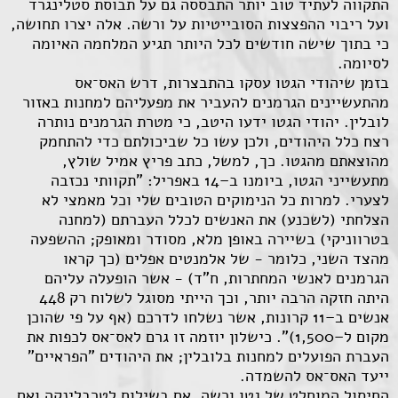
התקווה לעתיד טוב יותר התבססה גם על תבוסת סטלינגרד
ועל ריבוי ההפצצות הסובייטיות על ורשה. אלה יצרו תחושה,
כי בתוך שישה חודשים לכל היותר תגיע המלחמה האיומה
לסיומה.
בזמן שיהודי הגטו עסקו בהתבצרות, דרש האס־אס
מהתעשיינים הגרמנים להעביר את מפעליהם למחנות באזור
לובלין. יהודי הגטו ידעו היטב, כי מטרת הגרמנים נותרה
רצח כלל היהודים, ולכן עשו כל שביכולתם כדי להתחמק
מהוצאתם מהגטו. כך, למשל, כתב פריץ אמיל שולץ,
מתעשייני הגטו, ביומנו ב–14 באפריל: "תקוותי נכזבה
לצערי. למרות כל הנימוקים הטובים שלי וכל מאמצי לא
הצלחתי (לשכנע) את האנשים לכלל העברתם (למחנה
בטרווניקי) בשיירה באופן מלא, מסודר ומאופק; ההשפעה
מהצד השני, כלומר - של אלמנטים אפלים (כך קראו
הגרמנים לאנשי המחתרות, ח"ד) - אשר הופעלה עליהם
היתה חזקה הרבה יותר, וכך הייתי מסוגל לשלוח רק 448
אנשים ב–11 קרונות, אשר נשלחו לדרכם (אף על פי שהוכן
מקום ל–1,500)". כישלון יוזמה זו גרם לאס־אס לכפות את
העברת הפועלים למחנות בלובלין; את היהודים "הפראיים"
ייעד האס־אס להשמדה.
החיסול המוחלט של גטו ורשה, אם בשילוח לטרבלינקה ואם