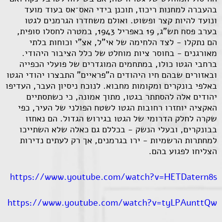
בהעברה למחנות ריכוז, תוכנן בידי האס־אס בעוד מועד
ונועד להיות קצר ופשוט. ואולם משחדרו הגרמנים לגטו
בערב פסח תש"ג, 19 באפריל 1943, במטרה לחסלו סופית,
הם נתקלו - לצד הלחימה של אי"ל, אצ"י וכוחות בלתי
מאורגנים - בחוסר ציות מוחלט של כלל הציבור היהודי.
ברחבי הגטו כולו, במתחמים המוגדרים של פועלי הכפייה
ובאזורים שבהם חיו היהודים ה"פראיים" התבצרו יהודי הגטו
באלפי בונקרים ומקומות מחבוא. לנוכח ניסיון העבר, העדיפו
יהודים אלה להסתתר בגטו, מתוך אמונה, כי כשתסתיים
האקציה יוחזרו רחובות הגטו לשטח הפולני של העיר, כפי
שקרה לחלק הדרומי של הגטו בגירוש הגדול. הם נאחזו
בבונקרים, ובעלי הנשק - בכללם גם כאלה שלא השתייכו
למחתרות הרשמיות - ירו בגרמנים, אך רק לעתים נדירות
הצליחו לפגוע בהם.
https://www.youtube.com/watch?v=HETDatern8s
https://www.youtube.com/watch?v=tyLPAunttQw