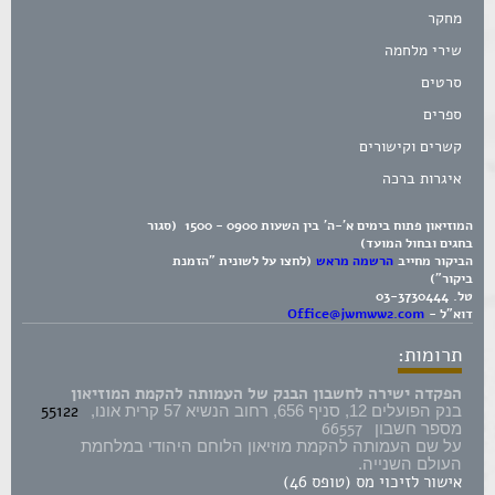
מחקר
שירי מלחמה
סרטים
ספרים
קשרים וקישורים
איגרות ברכה
המוזיאון פתוח בימים א'-ה' בין השעות 0900 - 1500 (סגור
בחגים ובחול המועד)
הביקור מחייב
הרשמה מראש
(לחצו על לשונית "הזמנת
ביקור")
טל.
03-3730444
דוא"ל -
Office@jwmww2.com
תרומות:
הפקדה ישירה לחשבון הבנק של העמותה להקמת המוזיאון
55122
בנק הפועלים 12, סניף 656, רחוב הנשיא 57 קרית אונו,
66557
מספר חשבון
על שם העמותה להקמת מוזיאון הלוחם היהודי במלחמת
העולם השנייה.
אישור לזיכוי מס (טופס 46)