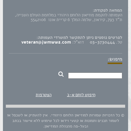
המחאה לפקודת:
העמותה להקמת מוזיאון הלוחם היהודי במלחמת העולם השנייה,
ת"ד 793, קיראון, שלמה המלך 6 קריית אונו 5542106
לפרטים נוספים ניתן להתקשר למשרדי העמותה:
טל.
03-3730444
דוא"ל:
veteran@jwmww2.com
חיפוש:
חיפוש לוחם א-ב
הצטרפות
© כל הזכויות שמורות למוזיאון הלוחם היהודי. אין להעתיק או לשכפל או
לשמור תכנים ותמונות או קטעי וידאו לכל שימוש ללא אישור בכתב
ובעל-פה מהנהלת המוזיאון.