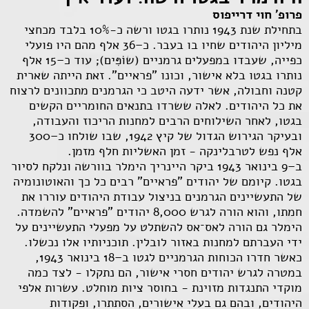
פרופ' חוי דרייפוס
בתחילת שנת 1943 נותרו בגטו ורשה כ-10% בלבד מכחצי
מיליון היהודים שחיו בו בעבר. כ–36 אלף מהם היו פועלי
כפייה, שעבדו במפעלים גרמניים (שוֹפִּים); עוד כ–15 אלף
נותרו בגטו בלא אישור, וכונו "פראיים". זאת הייתה שארית
קטנה וחבולה, אשר ידעה היטב כי הגרמנים מתכוונים לרצוח
את כל היהודים. לאלה ששרדו בתנאים החומריים הקשים
בגטו, לאחר השילוחים הרבים למחנות הריכוז והעבודה,
ובעיקר הגירוש הגדול של קיץ 1942, שבו שולחו כ–300
אלף נפש לטרבלינקה - זמן האשליות חלף מזמן.
ב–9 בינואר 1943 ביקר היינריך הימלר בוורשה ונלקח לסיור
בגטו. קיומם של יהודים "פראיים" רבים כל כך והאוטונומיה
של התעשיינים הגרמנים בניצול עבודת היהודים עוררו את
חמתו, והוא הורה לגרש 8,000 יהודים "פראיים" להשמדה.
הימלר גם הורה לאס־אס להשתלט על מפעלי התעשיינים על
ידי העברתם למחנות באזור לובלין. תוכניותיו אלו נכשלו.
כאשר חדרו הכוחות הגרמניים לגטו ב–18 בינואר 1943,
במטרה לגרש יהודים חסרי אישור, הם נתקלו - לצד כמה
מוקדי התנגדות מזוינת - בחוסר ציות מוחלט. עשרות אלפי
היהודים, ובהם גם בעלי אישורים, הסתתרו, ופקודות