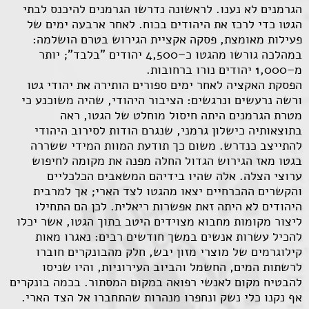
הגרמנים לא נענו. לראשונה נדרשו הגרמנים להיכנס לבתי
הגטו כדי לרכז את היהודים בכוח. לאחר ארבעה ימים של
פעילות מאומצת, פסקה אקציית הגירוש בטרם הושלמה:
במהלכה גורשו מהגטו כ–4,500 יהודים "בלבד"; יותר
מ–1,000 יהודים נורו ברחובות.
הפסקת האקציה לאחר ימים ספורים הותירה את יהודי גטו
ורשה נרעשים ונרגשים: הציבור היהודי, שהיה משוכנע כי
מטרת הגרמנים היתה חיסול מוחלט של הגטו, ראה
בתוצאותיה כישלון גרמני, שנגרם הודות לסירוב היהודי
להתייצב כנדרש. משום כך תודעת המוות המידי ששררה
בגטו מאז הגירוש הגדול החלה מפנה את מקומה לחיפוש
ערוצי הצלה. אלה שהיו בידיהם המשאבים הכלכליים
והקשרים ההכרחיים יצאו מהגטו לצד הארי; אך למרבית
היהודים לא היתה זאת אפשרות ריאלית. לכן הם התחילו
ליצור מקומות מחבוא מצוידים היטב בתוך הגטו, אשר יכלו
להכיל עשרות אנשים במשך חודשים רבים: נאגרו מאות
קילוגרמים של מוצרי מזון יבש, חלק מהבונקרים חוברו
לרשתות המים, החשמל והביוב העירוניות, והיו שניסו
להבטיח מקום לאנשי רפואה במקום המסתור. בכמה בונקרים
אף נקנו כלי נשק ונחפרו מנהרות שהתחברו אל הצד הארי.