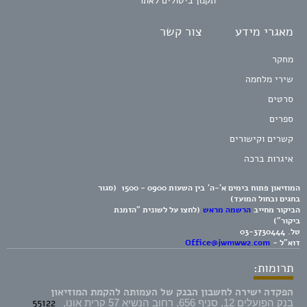
תקנון ביטולים לאתר
מאגרי מידע
צור קשר
מחקר
שירי מלחמה
סרטים
ספרים
קשרים וקישורים
איגרות ברכה
המוזיאון פתוח בימים א'-ה' בין השעות 0900 - 1500 (סגור
בחגים ובחול המועד)
הביקור מחייב
הרשמה מראש
(לחצו על לשונית "הזמנת
ביקור")
טל.
03-3730444
דוא"ל -
Office@jwmww2.com
תרומות:
הפקדה ישירה לחשבון הבנק של העמותה להקמת המוזיאון
55122
בנק הפועלים 12, סניף 656, רחוב הנשיא 57 קרית אונו,