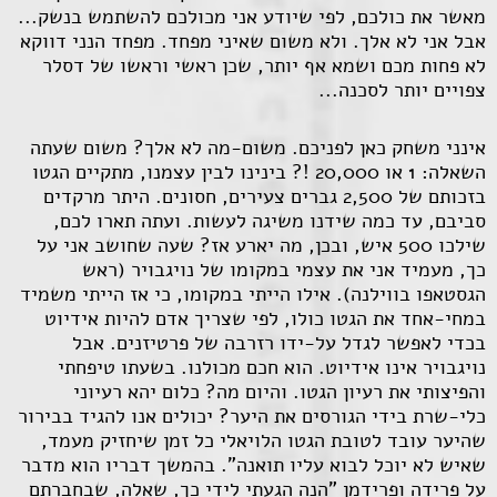
מאשר את כולכם, לפי שיודע אני מכולכם להשתמש בנשק...
אבל אני לא אלך. ולא משום שאיני מפחד. מפחד הנני דווקא
לא פחות מכם ושמא אף יותר, שכן ראשי וראשו של דסלר
צפויים יותר לסכנה...
אינני משחק כאן לפניכם. משום-מה לא אלך? משום שעתה
השאלה: 1 או 20,000 !? בינינו לבין עצמנו, מתקיים הגטו
בזכותם של 2,500 גברים צעירים, חסונים. היתר מרקדים
סביבם, עד כמה שידנו משיגה לעשות. ועתה תארו לכם,
שילכו 500 איש, ובכן, מה יארע אז? שעה שחושב אני על
כך, מעמיד אני את עצמי במקומו של נויגבויר (ראש
הגסטאפו בווילנה). אילו הייתי במקומו, כי אז הייתי משמיד
במחי-אחד את הגטו כולו, לפי שצריך אדם להיות אידיוט
בכדי לאפשר לגדל על-ידו רזרבה של פרטיזנים. אבל
נויגבויר אינו אידיוט. הוא חכם מכולנו. בשעתו טיפחתי
והפיצותי את רעיון הגטו. והיום מה? כלום יהא רעיוני
כלי-שרת בידי הגורסים את היער? יכולים אנו להגיד בבירור
שהיער עובד לטובת הגטו הלויאלי כל זמן שיחזיק מעמד,
שאיש לא יוכל לבוא עליו תואנה". בהמשך דבריו הוא מדבר
על פרידה ופרידמן "הנה הגעתי לידי כך, שאלה, שבחברתם