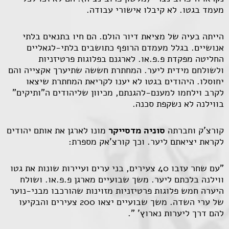
מעמד בגטו. לא קיבלו אישורי עבודה.
הייתה בעיה של מציאת דיור הולם. הם חיו בתנאים בלתי
אנושיים. בגלל מעמדם הרופף כתושבים בלתי-לגאליים
החליטה מפקדת פ.פ.או. לארגנם בפלוגות פרטיזניות
ולשולחם מידית ליער. המחתרת חששה שתיערך אקצייה והם
יחוסלו. היהודים בגטו לא יענו לקריאת המחתרת שיצאו
לקרב וילחמו למענם-להגנתם, מכיוון שליהודים ה"ותיקים"
בווילנה לא נשקפת סכנה.
קורצ'ק וחברתה
סוניה מדסייקר
מונו לארגן את אותם יהודים
לקראת יציאתם ליער. וכך קורצ'אק מספרת:
"עם שחר עזבו 40 צעירים, בני ערים ועיירות שונות את גטו
ווילנה בלכתם ליער. משך שבועיים מארגן פ.פ.או. ושולח
היערה חמש פלוגות פרטיזניות מזוינות שהורכבו מבני-נוער
של ערי השדה. משך שבועיים יצאו 200 צעירים והבקיעו
להם דרך ליערות נארוץ' ".