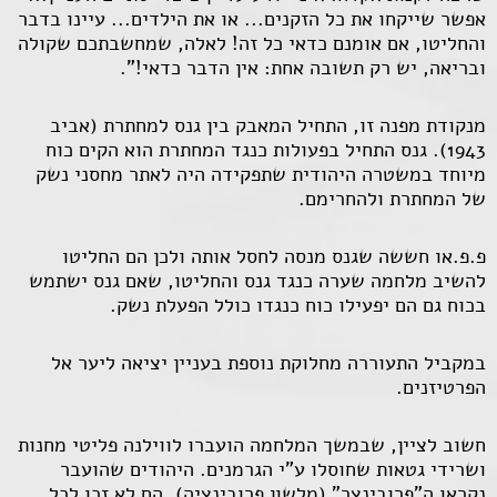
אפשר שייקחו את כל הזקנים... או את הילדים... עיינו בדבר
והחליטו, אם אומנם כדאי כל זה! לאלה, שמחשבתכם שקולה
ובריאה, יש רק תשובה אחת: אין הדבר כדאי!".
מנקודת מפנה זו, התחיל המאבק בין גנס למחתרת (אביב
1943). גנס התחיל בפעולות כנגד המחתרת הוא הקים כוח
מיוחד במשטרה היהודית שתפקידה היה לאתר מחסני נשק
של המחתרת ולהחרימם.
פ.פ.או חששה שגנס מנסה לחסל אותה ולכן הם החליטו
להשיב מלחמה שערה כנגד גנס והחליטו, שאם גנס ישתמש
בכוח גם הם יפעילו כוח כנגדו כולל הפעלת נשק.
במקביל התעוררה מחלוקת נוספת בעניין יציאה ליער אל
הפרטיזנים.
חשוב לציין, שבמשך המלחמה הועברו לווילנה פליטי מחנות
ושרידי גטאות שחוסלו ע"י הגרמנים. היהודים שהועבר
נקראו ה"פרובינצר" (מלשון פרובינציה). הם לא זכו לכל