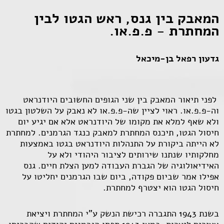
המאבק בין גנס, ראש הגטו לבין
המחתרת - פ.פ.או.
גדעון רפאל בן-מיכאל
לפני תיאור המאבק בין שני הגופים החשובים היודנראט
וה-פ.פ.או. ראוי לציין שה-פ.פ.או לא נאבק על השלטון בגטו
ולא שאף למלא את מקומו של היודנראט אלא אם יגיע יום
חיסול הגטו, תיכנס המחתרת למאבק כנגד הגרמנים. למחתרת
לא הייתה ביקורת על התנהלות היודנראט בגטו באמצעות
מחלקותיו שנתנו שירותים לציבור היהודי ולא על
האידיאולוגיה של הגברת העבודה למען הצלת חיים. גנס
אפילו אמר שביום פקודה, ביום שבו הגרמנים יחליטו על
חיסול הגטו הוא יצטרף למחתרת.
בשנת 1943 התגברה רכישת הנשק ע"י המחתרת ויציאת