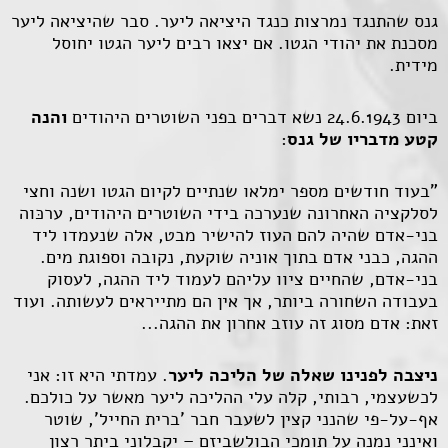
גנס שהתנגד נמרצות כנגד היציאה ליער. סבר שהיציאה ליער
מסכנת את יהודי הגטו. אם יצאו רבים ליער הגטו יחוסל
מידית.
ביום 24.6.1943 נשא דברים בפני השוטרים היהודים
והנה
קטע מדבריו של גנס
:
"בעוד חודשים מספר ימלאו שנתיים לקיום הגטו ושנה וחצי
לסלקציה האחרונה שנערכה בידי השוטרים היהודים, ערכּוה
בני-אדם שהיה להם העוז להישיר מבט, אלה שנעמדו ליד
ההגה, כבני אדם בתוך אוניה שוקעת, נקובה וספוגת מים.
בני-אדם, שהחיים ציוו עליהם לעמוד ליד ההגה, לעסוק
בעבודה השחורה ביותר, אך אין הם מתייראים לעשותה. ועוד
זאת: אדם מסוג זה עוזב אחרון את ההגה...
ניצבה לפנינו שאלה של הליכה ליער
. עמדתי היא זו: אני
לכשעצמי, רבותי, קלה עלי ההליכה ליער מאשר על כולכם.
אף-על-פי שהנני קצין לשעבר חבר 'ברית החייל', שוטר
ואינני נמנה על תומכי הבולשביזם – יקבלוני ביתר רצון