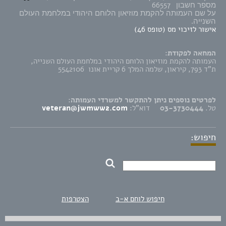
66557
מספר חשבון
על שם העמותה להקמת מוזיאון הלוחם היהודי במלחמת העולם
השנייה.
אישור לזיכוי מס (טופס 46)
המחאה לפקודת:
העמותה להקמת מוזיאון הלוחם היהודי במלחמת העולם השנייה,
ת"ד 793, קיראון, שלמה המלך 6 קריית אונו 5542106
לפרטים נוספים ניתן להתקשר למשרדי העמותה:
טל.
03-3730444
דוא"ל:
veteran@jwmww2.com
חיפוש:
חיפוש לוחם א-ב
הצטרפות