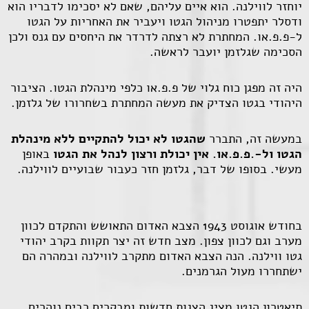
יוחזר לווילנה. הוא איים עליהם, שאם לא יסכימו לדבריו הוא
ודסלר יתפטרו מניהול הגטו ויעביר את האחריות על הגטו
ל-פ.פ.או. המחתרת לא רצתה לדרדר את היחסים עם גנס ולכן
הסכימה שגלזמן יועבר לראשה.
היה זה מפגן כוח גלוי של פ.פ.או כלפי מינהלת הגטו. הציבור
היהודי בגטו הצדיק את מעשה המחתרת בשחרורו של גלזמן.
במעשה זה, התברר
שהגטו לא יכול להתקיים ללא מינהלת
הגטו ול-.פ.פ.או. אין יכולת ורצון לנהל את הגטו
באופן
מעשי. בסופו של דבר, גלזמן חזר כעבור שבועיים לווילנה.
בחודש אוגוסט 1943 הצבא האדום התאושש והתקדם לכוון
מערב וגם לכוון צפון. מצב חדש זה יצר תקוות בקרב יהודי
גטו ווילנה. הנה הצבא האדום מתקרב לווילנה ובמהרה הם
ישתחררו מעול הגרמנים.
תיאטרון הגטו מציג הצגות חדשות ומבקרים רבים נוהרים