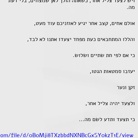
ויש לצעד צליל אחר, כשאתה הולך לאן שמצווים, בלי דעת
מה.
אולם אחים, קצב אחר יגיע לאוזניכם עוד מעט,
והללו המתחבאים כעת מפחד יצעדו אתנו לא לבד,
כי אם לפי חת שתיים ושלוש.
יעזבו סמטאות הגטו,
זקן ונער
ולצעד יהיה צליל אחר,
כי תצעד ותדע לשם מה...
e.com/file/d/0B0Mji8TXzbbdNXNBcGxSY0kzT1E/view