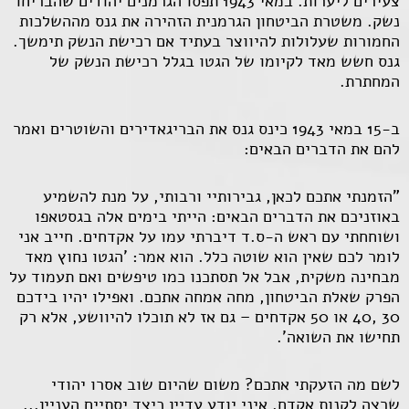
צעירים ליערות. במאי 1943 תפסו הגרמנים יהודים שהבריחו
נשק. משטרת הביטחון הגרמנית הזהירה את גנס מההשלכות
החמורות שעלולות להיווצר בעתיד אם רכישת הנשק תימשך.
גנס חשש מאד לקיומו של הגטו בגלל רכישת הנשק של
המחתרת.
ב-15 במאי 1943 כינס גנס את הבריגאדירים והשוטרים ואמר
להם את הדברים הבאים:
"הזמנתי אתכם לכאן, גבירותיי ורבותי, על מנת להשמיע
באוזניכם את הדברים הבאים: הייתי בימים אלה בגסטאפו
ושוחחתי עם ראש ה-ס.ד דיברתי עמו על אקדחים. חייב אני
לומר לכם שאין הוא שוטה כלל. הוא אמר: 'הגטו נחוץ מאד
מבחינה משקית, אבל אל תסתכנו כמו טיפשים ואם תעמוד על
הפרק שאלת הביטחון, מחה אמחה אתכם. ואפילו יהיו בידכם
30 ,40 או 50 אקדחים – גם אז לא תוכלו להיוושע, אלא רק
תחישו את השואה'.
לשם מה הזעקתי אתכם? משום שהיום שוב אסרו יהודי
שרצה לקנות אקדח. איני יודע עדיין כיצד יסתיים העניין...