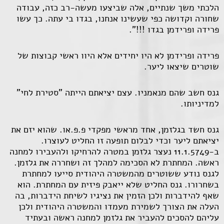
הלכתי משך שנתיים, אלה שביצעו מעשה-רב כזה, עבודה
שחורה וקדושה כפי שעשינו אנחנו, בגדו בי עתה. כך עשו
פרידה ופרידמן בגדו !!!".
פרידה ופרידמן לא היו יחידים אלא היוו ראשי קבוצות של
שוטרים שיצאו ליער.
גנס חשב שהם מנאמניו. עצם יציאתם הייתה "סטירת לחי"
למדיניותו.
גנס חשד בגלזמן, אחד מראשי מפקדי פ.פ.או. שהוא יזם את
יציאתם ליער וכדי לבלום תופעה זו החליט לעוצרו.
ב-11.1.5749 נעצר גלזמן במטרה להרחיקו ולהעבירו למחנה
ראשה. המחתרת לא הסכימה למהלך זה ושחררה את גלזמן.
לגנס נודע ששוטרים מהמשטרה היהודית סייעו למחתרת
בשחרורו. גנס החליט שלא ייאבק פיזית עם המחתרת. הוא
שאף להידברות ולכן הזמין את נציגיו לשיחת הידברות, בה
העלה את הצורך לשמירת מעמדו והמשטרה היהודית ולכן
עליהם להסכים להעביר את גלזמן למחנה ראשה ובעתיד