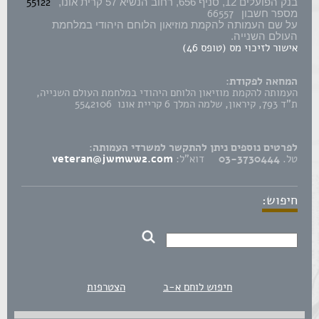
55122
בנק הפועלים 12, סניף 656, רחוב הנשיא 57 קרית אונו,
66557
מספר חשבון
על שם העמותה להקמת מוזיאון הלוחם היהודי במלחמת
העולם השנייה.
אישור לזיכוי מס (טופס 46)
המחאה לפקודת:
העמותה להקמת מוזיאון הלוחם היהודי במלחמת העולם השנייה,
ת"ד 793, קיראון, שלמה המלך 6 קריית אונו 5542106
לפרטים נוספים ניתן להתקשר למשרדי העמותה:
טל.
03-3730444
דוא"ל:
veteran@jwmww2.com
חיפוש:
חיפוש לוחם א-ב
הצטרפות