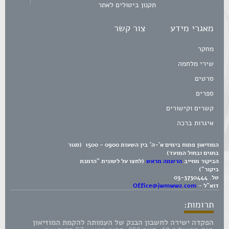
תקנון ביטולים לאתר
מאגרי מידע
צור קשר
מחקר
שירי מלחמה
סרטים
ספרים
קשרים וקישורים
איגרות ברכה
המוזיאון פתוח בימים א'-ה' בין השעות 0900 - 1500 (סגור
בחגים ובחול המועד)
הביקור מחייב
הרשמה מראש
(לחצו על לשונית "הזמנת
ביקור")
טל.
03-3730444
דוא"ל -
Office@jwmww2.com
תרומות:
הפקדה ישירה לחשבון הבנק של העמותה להקמת המוזיאון