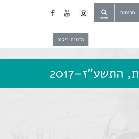
תרומות
חיפוש
הזמנת ביקור
 התשע"ז–2017