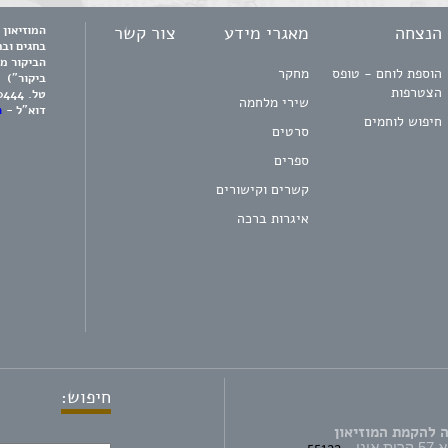
הנצחה
מאגרי מידע
צור קשר
בחגים וב
הביקור מ
הוספת לוחם - טופס
מחקר
ביקור")
הצטרפות
טל.
0444
שירי מלחמה
דוא"ל -
m
חיפוש לוחמים
סרטים
ספרים
קשרים וקישורים
איגרות ברכה
חיפוש:
 להקמת המוזיאון