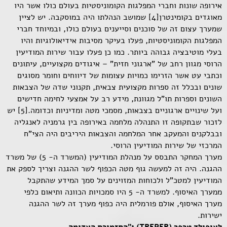
אירופה שונות וחברי המפלגות הקומוניסטיות בעולם כולו אשר היו
מאוגדים בקומינטרן[4] שמושב הנהלתו היה במוסקבה. יש לציין
שמערך עצום זה של סוכנים וסייענים בעולם כולו, ובמיוחד חברי
המפלגות הקומוניסטיות, פעלו בעיקר מסיבות אידיאולוגיות והיו
בעלי מוטיבציה גבוהה ביותר. כמו כן פעלו עבור שירות המודיעין
הרוסי מגוון רחב של "ארגוני חזית" – איגודים מקצועיים, עיתונים
וכתבי עט אשר הזרימו כמויות עצומות של דיווחים וחומר מסוגים
שונים ובכלל זה ספרות מקצועית צבאית, תקנוני שדה של הצבאות
השונים וספרות תו"ל מגוונת, מידע רב על אמצעי לחימה חדישים
ועל שינויים ארגוניים בצבאות, מסמכי מטה ומדיניות וכדומה.[5] יש
לזכור שבתקופה זו התנהלה מלחמה באירופה בין גרמניה לאנגליה
ובבלקנים והמעקב אחר המלחמה והצבאות היריבים היה הצי"ח
המרכזי של שירות המודיעין הרוסי.
מערך המחקר התבסס על מנהלת המודיעין (המשרד ה- 5) של משרד
ההגנה. היה זה למעשה גוף מטה הכפוף לשר ההגנה וצריך לספק את
המודיעין למטכ"ל ולכוחות המזוינים על סמך המידע שהתקבל
ממערך האיסוף. למשרד ה- 5 היו סמכויות הכוונה ותיאום כלפי
מערך האיסוף, אולם פורמלית היה כפוף מערך זה לשר ההגנה
ישירות.