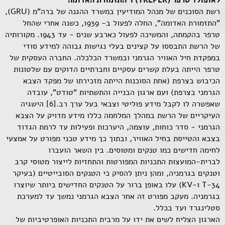
לאופולד טרפר (TREPER) ו"התזמורת האדומה
רשת הסוכנים של מנהל המודיעין במשרד ההגנה של ברה"מ (GRU),
"התזמורת האדומה", החלה לפעול ב- 1939, כשנה אחרי שהחל
טרפר בהקמתה, והמשיכה לפעול כארבע שנים - עד 1943. מקורותיה
של הרשת התבססו על קצינים בעלי נגישות גבוהה למידע סודי
במפקדת חיל האוויר הגרמני ובמשרד הכלכלה. החברה העסקית של
טרפר הייתה בעלת קשרים עסקיים וחברתיים הדוקים עם שלטונות
הכיבוש בצרפת (אחת הסוכנות הייתה מזכירתו של מפקד הצבא
הגרמני בצרפת) ועם ארגון הבנייה והתשתיות "טודט", עובדה
שאפשרה לו לקבל מידע פוליטי וצבאי בעל ערך רב.[6] הישגיה
העיקריים של הרשת במהלך המלחמה כללו מידע מדויק על הצבא
הגרמני - סדר כוחות, עוצמה, היערכות ופעילות עד לרמת הגדוד
בצבא והטייסת בחיל האוויר, ובתוך כך מידע טכני מפורט על אמצעי
לחימה חדישים כמו טנקים ומטוסים. בין השאר הועברו
לברית-המועצות התכניות המפורטות והתחזיות לייצור מטוסי קרב
וטנקים בגרמניה, ומהן ניתן להסיק כי הטנקים הסובייטיים (בעיקר
T-34 ו-KV) עלו באופן ברור על הטנקים החדישים ביותר שיוצרו
בגרמניה. מעקב מפורט זה אחר הצבא הגרמני נמשך עד למערכת
סטלינגרד ועד בכלל.
הארגון הצליח לשים את ידו על מרבית התכניות האופרטיביות של