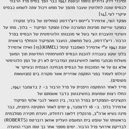
ומיכלי דלק גדולים נוספו ובשנת 1941 כבר הפך בסיס פרל הרבור
לבסיס שונה לחלוטין שעבר מהפך של ממש ויכול עתה לשמש כבסיס
עיקרי לצי.[14]
מפקד הצי, אדמירל ג'יימס ריצ'רדסון (מחליפו של בלוך ופקודו
כמפקד שייטת ספינות המערכה שלו) ומפקד הפיקוד – בלוך, מחו על
השינוי והעברת הצי בשל אי מוכנותו הלוגיסטית של הבסיס בפרל
הרבור. ריצ'רדסון, בשל מחאתו, הועבר מהפיקוד והוחלף בראשית
שנת 1941 ע"י אדמירל האסבנד קימל (KIMEL)[15] ואילו אדמירל
בלוך שקע בעבודה להכנת הבסיס למשימותיו החדשות תוך המשך
משלוח מכתבי מחאה לוושינגטון המדברים לא רק על הפן הלוגיסטי
אלא גם על אי המוכנות של הבסיס מבחינה הגנתית ובעיקר אי
יכולתו לעמוד בפני התקפה אווירית אשר מקורה בים (מנושאות
מטוסים).
מייד לאחר ההתקפה היפנית על פרל הרבור ב- 7 בדצמבר 1941,
החלו רצות שמועות בוושינגטון בדבר אשמתם של
הקצינים-המפקדים בפרל הרבור, בין השאר לגבי אלוף הפיקוד
אדמירל בלוך. ב- 16 לדצמבר, 9 ימים לאחר התקיפה היפנית, כבר
מינה נשיא ארה"ב, פרנקלין דלאנו רוזוולט, וועדת חקירה ממלכתית
בראשותו של שופט בית המשפט העליון אוואן רוברטס (ROBERTS)
לבדיקת אירועי פרל הרבור. ימים מספר אחר כך טסו חברי הוועדה