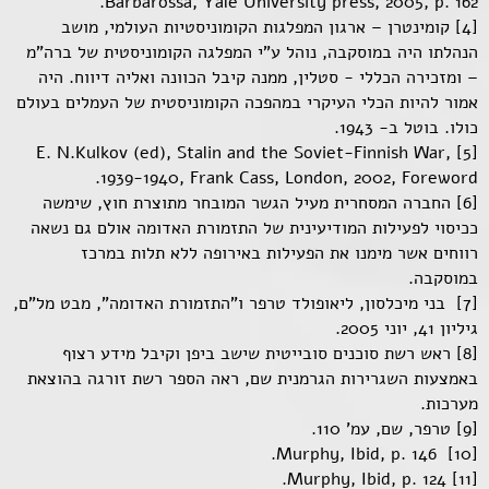
Barbarossa, Yale University press, 2005, p. 162.
[4] קומינטרן – ארגון המפלגות הקומוניסטיות העולמי, מושב
הנהלתו היה במוסקבה, נוהל ע"י המפלגה הקומוניסטית של ברה"מ
– ומזכירה הכללי - סטלין, ממנה קיבל הכוונה ואליה דיווח. היה
אמור להיות הכלי העיקרי במהפכה הקומוניסטית של העמלים בעולם
כולו. בוטל ב- 1943.
[5] E. N.Kulkov (ed), Stalin and the Soviet-Finnish War,
1939-1940, Frank Cass, London, 2002, Foreword.
[6] החברה המסחרית מעיל הגשר המובחר מתוצרת חוץ, שימשה
ככיסוי לפעילות המודיעינית של התזמורת האדומה אולם גם נשאה
רווחים אשר מימנו את הפעילות באירופה ללא תלות במרכז
במוסקבה.
[7] בני מיכלסון, ליאופולד טרפר ו"התזמורת האדומה", מבט מל"ם,
גיליון 41, יוני 2005.
[8] ראש רשת סוכנים סובייטית שישב ביפן וקיבל מידע רצוף
באמצעות השגרירות הגרמנית שם, ראה הספר רשת זורגה בהוצאת
מערכות.
[9] טרפר, שם, עמ' 110.
[10] Murphy, Ibid, p. 146.
[11] Murphy, Ibid, p. 124.