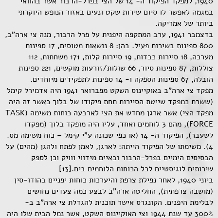
1940, למפקד הפיקוד ה- 14 של הצי בפרל-הרבור אשר בהוואי
במגמה לאפשר לו סיום שירות שקט ונעים באזור הנופש היוקרתי
ביותר של אמריקה.
בדצמבר 1941, ערב המתקפה היפנית על פרל הרבור, מנה צי ארה"ב,
800 ספינות בשירות פעיל. בהן: 8 נושאות מטוסים, 17 ספינות
מערכה, 18 סיירות כבדות, 19 סיירות קלות, 171 משחתות, 112
צוללות, 87 ספינות סיור, 66 שולות/זורעות מוקשים, 221 ספינות
הובלה, 67 ספינות הספקה ו- 14 ספינות לתפקידים מיוחדים.
מפקד צי ארה"ב באוקיינוס השקט מפברואר 1941 היה אדמירל קימל
(ששרת כמפקד שייטת הסיירות תחת פיקודו של בלוך כאשר זה היה
מפקד הצי) אשר ארגן מחדש את הצי לארבעה כוחות משימה (TASK
FORCE), מהם 3 לוחמים ואחד, עליו היה מופקד בלוך (מפקדו
לשעבר), הפיקוד ה- 14 (או כפי שכונה ע"י קימל – כוח משימה מס.
4). משימתו של הפיקוד הייתה: לארגן, לאמן לפתח ולהגן (מהים) על
הבסיסים הימיים בפרל-הרבור ובאיים מידווי ווויק וכן לספק
שירותים לוגיסטיים לכל הכוחות הלוחמים בים.[13]
ביוני 1940, לאחר נפילת צרפת והיערכות כוחות יפניים בהודו-סין
(מושבה צרפתית), החליטה ארה"ב לבצע כמה צעדים נחושים
לבלימת היפנים. הקונגרס אישר תוכנית להגדלת צי ארה"ב ב-
300% עד שנת 1944 וצי האוקיינוס השקט, אשר נמל הבית שלו היה