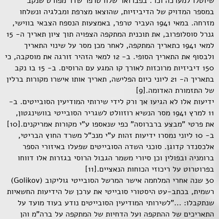
שיוטלו למערכה וכו'. בפברואר שלח טרפר שדר מפורט שנקב
במספר המדויק של הדיביזיות, שהוצאו מצרפת ומבלגיה ונשלחו
מזרחה. במאי 1941 העביר טרפר, באמצעות הנספח הצבאי בווישי,
גנרל סוסלופרוב, את תוכנית המתקפה הצפויה תוך ציון תאריך ה- 15
למאי 1941 כתאריך המתקפה, לאחר מכן מסר על שינוי התאריך
ולבסוף את התאריך הסופי. ב- 12 למאי הזהיר זורגה את מוסקבה, כי
150 דיביזיות מרוכזות לאורך קו המגע עם הרוסים. ב- 15 בו נקב
בתאריך ה- 21 ליוני כיום הפלישה, תאריך אותו אישרו מקורות ברלין
של התזמורת האדומה.[9]
ידיעות אלו לא הגיעו אך ורק לידי שירותי המודיעין הסובייטים. ב-
11 למרץ 1941 מסר הנשיא רוזוולט לשגריר הסובייטי בוושינגטון,
את פרטי "מבצע ברברוסה" כפי שנאספו ע"י מקורות אמריקנים.[10]
ב- 10 ליוני נמסרו ידיעות זהות ע"י מנכ"ל משרד החוץ הבריטי,
אלכסנדר קדוגן. סוכני השדה הסובייטים שפעלו באיזורי הספר
ברומניה ובפולין וכן סיורי משמר הגבול הרוסי בגזרות אלו דווחו
בפרוטרוט על ריכוזי הכוחות הנאציים.[11]
30 שנה אחרי המלחמה אישר המרשל הסובייטי גוליקוב (Golikov)
רשמית, בכתב-עט היסטורי סובייטי את ערכן של הידיעות החשאיות
שנתקבלו: ..."לשירותי המודיעין הסובייטים נודע בעוד מועד על
התאריכים של ההתקפה ועל הדחיות של המתקפה על ברה"מ והן