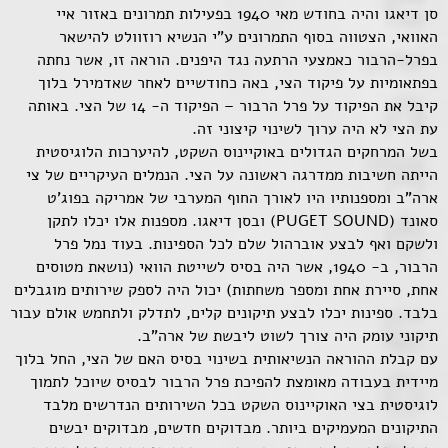
סן דיאגו והיה בחודש מאי 1940 בפעילות תמרונים באזור איי
האוואי, הצטווה בסוף התמרונים ע"י הנשיא רוזוולט להישאר
בפרל-הרבור כאמצעי הרתעה נגד היפנים. הוראה זו, אשר נחתה
בפתאומיות על פיקוד הצי, באה כחודשיים לאחר שאדמירל בלוך
קיבל את הפיקוד על פרל הרבור – הפיקוד ה- 14 של הצי. באותה
עת הצי לא היה ערוך לשינוי קיצוני זה.
בשל המרחקים הגדולים באוקיינוס השקט, להיערכות הלוגיסטית
הייתה חשיבות ממדרגה ראשונה על הצי. הנמלים העיקריים של צי
ארה"ב ומספנותיו היו לאורך החוף המערבי של אמריקה בפוג'ט
סאונד (PUGET SOUND) ובסן דיאגו. מספנות אלו יכלו לתקן
ולשקם ואף לבצע אוברהול שלם לכל הספינות. בעוד נמל פרל
הרבור, ב- 1940, אשר היה בסיס לשייטת הוואי (נושאת מטוסים
אחת, סיירת אחת ומספר משחתות) יכול היה לספק שירותים מוגבלים
בלבד. ספינות יכלו לבצע תיקונים קלים, לתדלק ולתחמש אולם עבור
תיקוני עומק היה צורך לשוט ליבשת של ארה"ב.
עם קבלת ההוראה הנשיאותית בשינוי בסיס האם של הצי, החל בלוך
מיידית בעבודה מאומצת להפיכת פרל הרבור לבסיס שיוכל לתמוך
לוגיסטית בצי האוקיינוס השקט בכל השירותים הנדרשים מלבד
התיקונים המעמיקים ביותר. מבדוקים חדשים, מבדוקים יבשים