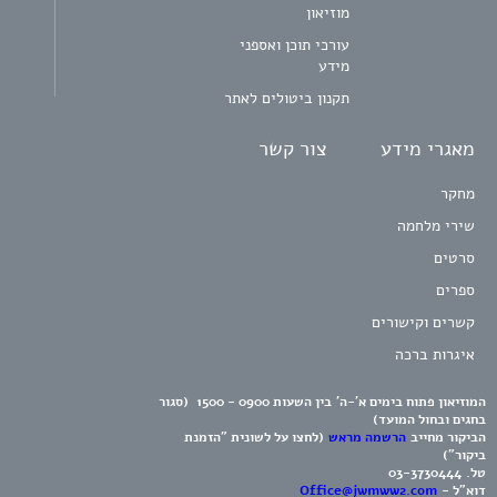
מוזיאון
עורכי תוכן ואספני
מידע
תקנון ביטולים לאתר
מאגרי מידע
צור קשר
מחקר
שירי מלחמה
סרטים
ספרים
קשרים וקישורים
איגרות ברכה
המוזיאון פתוח בימים א'-ה' בין השעות 0900 - 1500 (סגור
בחגים ובחול המועד)
הביקור מחייב
הרשמה מראש
(לחצו על לשונית "הזמנת
ביקור")
טל.
03-3730444
דוא"ל -
Office@jwmww2.com