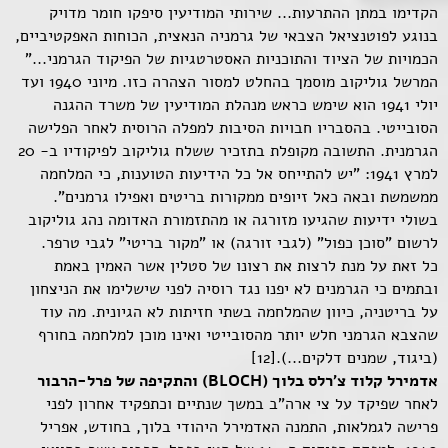
הקדימו במתן ההתרעות... שירותי המודיעין סיפקו חומר מדויק
בנוגע לפוטנציאל הצבאי של גרמניה הנאצית, הכוחות האפקטיביים,
הכמויות של הציוד והתוכניות האסטרטגיות של הפיקוד הגרמני..."
המרשל גוליקוב מוסמך בהחלט למסור הצהרה כזו. מיוני 1940 ועד
יולי 1941 הוא שימש כראש מנהלת המודיעין של משרד ההגנה
הסובייטי. בהסבריו חבויות הסיבות למפלה הרוסית לאחר הפלישה
הגרמנית. התשובה מקופלת בתזכיר ששלח גוליקוב לפיקודיו ב- 20
למרץ 1941: "יש להתייחס אל כל הידיעות הטוענות, כי המלחמה
ממשמשת ובאה כאל זיופים ממקורות בריטים ואפילו גרמנים".
בשולי ידיעות שהגיעו מזורגה או מהתזמורת האדומה נהג גוליקוב
לרשום "סוכן כפול" (לגבי זורגה) או "מקור בריטי" לגבי טרפר.
כל זאת על מנת לרצות את רצונו של סטלין אשר האמין באמת
ובתמים כי הגרמנים לא יפנו נגד רוסיה לפני שישלימו את הניצחון
על בריטניה, כיוון שהמלחמה בשתי חזיתות לא הגיונית. מה עוד
שהצבא הגרמני חלש יותר מהסובייטי ואינו מוכן למלחמה בחורף
(ביגוד, שמנים דלקים...).[12]
אדמירל קלוד צ'רלס בלוך (BLOCH) והתקיפה של פרל-הרבור
לאחר שפיקד על צי ארה"ב במשך שנתיים וכתפקיד אחרון לפני
פרישה לגמלאות, התמנה האדמירל היהודי בלוך, בחודש, אפריל