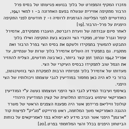
מזכרו המקיף והמפורט של בלוך בנושא פגיעותו של בסיס פרל
הרבור מתקיפה אווירית שנשלח בפעם האחרונה ב- 1 למאי 1941,
כחודשיים לפני הפלישה הגרמנית לרוסיה ו- 7 חודשים לפני התקיפה
היפנית על פרל-הרבור.[19]
לאחר סיום עבודתה של וועדת רוברטס, הועברו מתפקידם, אדמירל
קימל וגנרל שורט, מפקדי הצי והצבא בעת התקיפה ואילו בלוך
התבקש להמשיך בתפקידו ולשקם את בסיס הצי בפרל הרבור ואת
מתקניו. גם בתפקיד זה השלים אדמירל בלוך שרות של שנתיים, עד
אפריל 1942 ובתוך זמן קצר ביותר, כארבעה חודשים, הצליח להחזיר
את הנמל שוב לתפקידו כבסיס העיקרי של הצי.
מעדותו של אדמירל בלוך ופניותיו הרבות למפקדת הצי בוושינגטון,
ברור כי לא היה כאן מחסור במודיעין לגבי עוצמתו ויכולותיו של הצי
היפני.
באיסוף ועיבוד המידע לגבי הצי היפני ועוצמתו נעשה ע"י המודיעין
האמריקאי שימוש בעבודתו החלוצית של קצין המודיעין היהודי
קולונל וויליאם פרידמן אשר היה מפענח הצפנים הראשי של משרד
ההגנה האמריקאי משך המלחמה, ראש פרוייקט "מג'יק" לפיצוח קוד
"ארגמן" היפני אשר הניב מידע לא יסולא בפז לאמריקאים על כוחות
הביטחון היפנים בכלל והצי המלחמתי בפרט.[20]