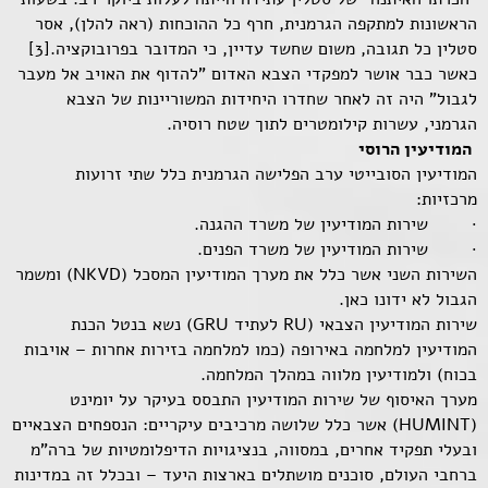
הראשונות למתקפה הגרמנית, חרף כל ההוכחות (ראה להלן), אסר
סטלין כל תגובה, משום שחשד עדיין, כי המדובר בפרובוקציה.[3]
כאשר כבר אושר למפקדי הצבא האדום "להדוף את האויב אל מעבר
לגבול" היה זה לאחר שחדרו היחידות המשוריינות של הצבא
הגרמני, עשרות קילומטרים לתוך שטח רוסיה.
המודיעין הרוסי
המודיעין הסובייטי ערב הפלישה הגרמנית כלל שתי זרועות
מרכזיות:
· שירות המודיעין של משרד ההגנה.
· שירות המודיעין של משרד הפנים.
השירות השני אשר כלל את מערך המודיעין המסכל (NKVD) ומשמר
הגבול לא ידונו כאן.
שירות המודיעין הצבאי (RU לעתיד GRU) נשא בנטל הכנת
המודיעין למלחמה באירופה (כמו למלחמה בזירות אחרות – אויבות
בכוח) ולמודיעין מלווה במהלך המלחמה.
מערך האיסוף של שירות המודיעין התבסס בעיקר על יומינט
(HUMINT) אשר כלל שלושה מרכיבים עיקריים: הנספחים הצבאיים
ובעלי תפקיד אחרים, במסווה, בנציגויות הדיפלומטיות של ברה"מ
ברחבי העולם, סוכנים מושתלים בארצות היעד – ובכלל זה במדינות