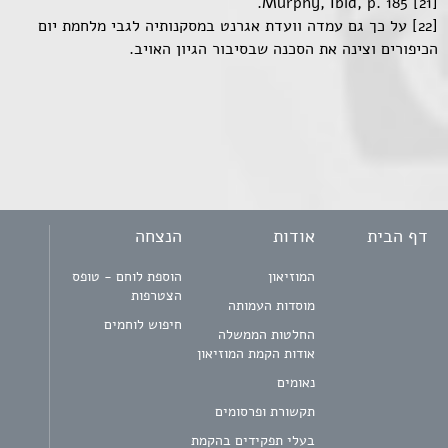
[21] Murphy, Ibid, p. 185.
[22] על כך גם עמדה וועדת אגרנט במסקנותיה לגבי מלחמת יום
הכיפורים וצינה את הסכנה שבסיבור הגיון האויב.
דף הבית
אודות
הנצחה
המוזיאון
הוספת לוחם - טופס
הצטרפות
מוסדות העמותה
חיפוש לוחמים
החלטות הממשלה
אודות הקמת המוזיאון
נאומים
תקשורת ופרסומים
בעלי תפקידים בהקמת