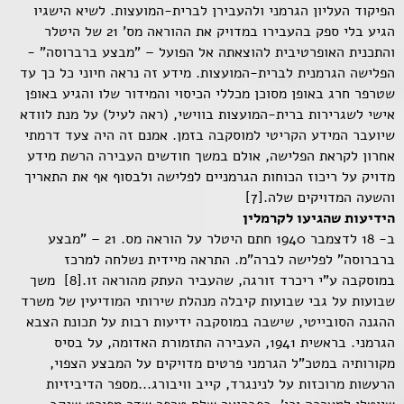
הפיקוד העליון הגרמני ולהעבירן לברית-המועצות. לשיא הישגיו
הגיע בלי ספק בהעבירו במדויק את ההוראה מס' 21 של היטלר
והתכנית האופרטיבית להוצאתה אל הפועל – "מבצע ברברוסה" -
הפלישה הגרמנית לברית-המועצות. מידע זה נראה חיוני כל כך עד
שטרפר חרג באופן מסוכן מכללי הכיסוי והמידור שלו והגיע באופן
אישי לשגרירות ברית-המועצות בווישי, (ראה לעיל) על מנת לוודא
שיועבר המידע הקריטי למוסקבה בזמן. אמנם זה היה צעד דרמתי
אחרון לקראת הפלישה, אולם במשך חודשים העבירה הרשת מידע
מדויק על ריכוז הכוחות הגרמניים לפלישה ולבסוף אף את התאריך
והשעה המדויקים שלה.[7]
הידיעות שהגיעו לקרמלין
ב- 18 לדצמבר 1940 חתם היטלר על הוראה מס. 21 – "מבצע
ברברוסה" לפלישה לברה"מ. התראה מיידית נשלחה למרכז
במוסקבה ע"י ריכרד זורגה, שהעביר העתק מהוראה זו.[8] משך
שבועות על גבי שבועות קיבלה מנהלת שירותי המודיעין של משרד
ההגנה הסובייטי, שישבה במוסקבה ידיעות רבות על תכונת הצבא
הגרמני. בראשית 1941, העבירה התזמורת האדומה, על בסיס
מקורותיה במטכ"ל הגרמני פרטים מדויקים על המבצע הצפוי,
הרעשות מרוכזות על לנינגרד, קייב וויבורג...מספר הדיביזיות