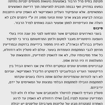
תקיפת בסיס פרל הרבור באמצעות נושאות מטוסים יפניות נחזתה
כמעט במדויק ואף נבנתה תוכנית למניעתה תוך דרישת האמצעים
המתאימים. אלא שהפיקוד העליון האמריקאי לא האמין שיש היתכנות
גבוהה לביצוע מבצע ארוך טווח ונועז מסוג זה ע"י היפנים ולכן לא
העלה את העדיפויות למתן אמצעי הגנה נאותים לפרל הרבור.
סיכום
בשני האירועים הנסקרים אשר התרחשו לפני 70 שנה והיו בעלי
השפעה היסטורית מעבר למקום ולזמן התרחשותם ברור כי לפיקוד
העליון בברה"מ ובארה"ב לא היה מחסור בידיעות בדוקות ובמודיעין
מהימן לגבי המתקפות העומדות בשער. עולם לא סטלין ולא רוזוולט,
כל אחד מסיבותיו שלו, לא אוו להאמין למודיעין, והתוצאות של
התעלמות זו היו הרות אסון.
קברניטים מסוגים שונים ובמקרים הללו אין אנו רואים הבדל בין
הדיקטטור העריץ הבולשביקי לדמוקרט הליברל האמריקאי. שניהם
לא רצו להודות שהמדיניות שלהם אותה ניהלו בשנים שקדמו
למתקפות הובילו למתקפות הבלתי נמנעות של המאוימים על ידם,
יריביהם.
סטלין העדיף להאמין להיטלר ולמכתבים אשר שלח לו ולא לכל
המודיעין שהונח לפניו.[21] ואילו רוזוולט לא האמין עד לרגע
האחרון (מנקודת מבט של עליונות מערבית) שליפנים יש יכולת