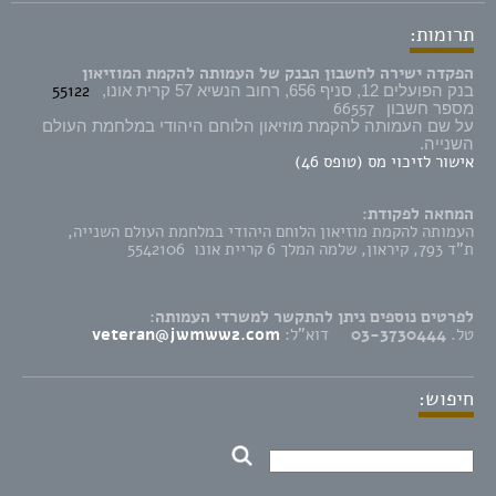
תרומות:
הפקדה ישירה לחשבון הבנק של העמותה להקמת המוזיאון
55122
בנק הפועלים 12, סניף 656, רחוב הנשיא 57 קרית אונו,
66557
מספר חשבון
על שם העמותה להקמת מוזיאון הלוחם היהודי במלחמת העולם
השנייה.
אישור לזיכוי מס (טופס 46)
המחאה לפקודת:
העמותה להקמת מוזיאון הלוחם היהודי במלחמת העולם השנייה,
ת"ד 793, קיראון, שלמה המלך 6 קריית אונו 5542106
לפרטים נוספים ניתן להתקשר למשרדי העמותה:
טל.
03-3730444
דוא"ל:
veteran@jwmww2.com
חיפוש: