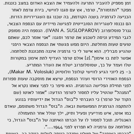
זמן מספיק להעביר התרעה ולהעמיד את הצבא האדום במצב כוננות.
מפקד "התזמורת", טרפר, אץ עם סגנו לווישי, בירת צרפת לאחר
הכניעה לגרמניה בשנה הקודמת, בה שכנו גם השגרירויות הזרות.
הם נכנסו לשגרירות הסובייטית לפגישה מיידית עם הנספח הצבאי,
גנרל סוסלופרוב (IVAN A. SUSLOPAROV). הנספח היה מסופק
לגבי המידע וניסה לשכנע את טרפר וסגנו: "אני אומר לכם, שאתם
טועים טעות מוחלטת. היום ממש פגשתי את הנספח הצבאי היפני
שהגיע מברלין. הוא אישר לי כי גרמניה איננה מתכוננת למלחמה.
אפשר לתת בו אימון".[2] אולם טרפר העדיף לתת אימון במקורות
שלו ועמד על כך, שסוסלופרוב ישלח את השדר המתריע.
ב- 23 ליוני הגיע לווישי קולונל וולוסיוק (Makar M. Volosiuk),
הנספח האווירי הרוסי ועוזר הנספח, שיצא את מוסקבה שעות ספורות
לפני תחילת הפלישה הגרמנית. הוא סיפר כי לפני צאתו נקרא אל
"המנהל" שהטיל עליו למסור לטרפר הודעה: "אמור לאוטו (שם
הקוד של טרפר) כי העברתי ל"בוס" הגדול את ידיעותיו בנוגע
להתקפה הגרמנית הממשמשת ובאה. ה"בוס" הגדול משתומם, שאדם
כמו אוטו, איש מודיעין ופעיל ותיק, ילך שולל אחר התעמולה
האנגלית. תוכל למסור לו על הכרתו האיתנה של ה"בוס" הגדול, כי
המלחמה עם גרמניה לא תפרוץ לפני 1944....".
"הכרתו האיתנה" של סטלין עתידה הייתה לעלות ביוקר רב. בשעות