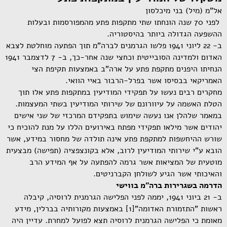
אל"מ (מיל) בני מיכלסון
לפני 70 שנה הונחתו שתי מתקפות פתע מהמפורסמות ובעלות
ההשפעה הגדולה ביותר בהיסטוריה.
ב- 22 ליוני 1941 פלשו הגרמנים לברה"מ תוך הפתעה מוחלטת לצבא
האדום ולמדינה הסובייטית וכחצי שנה אחר-כך, ב- 7 לדצמבר 1941
הנחיתו היפנים מתקפת פתע על ארה"ב באמצעות תקיפת הצי
האמריקאי בבסיסו אשר בפרל-הרבור באיי הוואי.
מחקרים רבים נעשו על תפקידי המודיעין במתקפות פתע אלו תוך
הטלת האשמה על עיוורונם של שירותי המודיעין בשתי המעצמות.
במאמר שלהלן אנו נעשה שימוש בתפקידם המרכזי של שני אישים
יהודים אשר מילאו תפקידי מפתח באירועים הללו על מנת להוכיח כי
שורש ההיחשפות למתקפת פתע אינה תולדה של מחסור במידע, אשר
הובא ע"י שירותי המודיעין לרוב, אלא בקונצפציה (תפישה) מבצעית
מוטעית של המציאות אשר גרמה להפתעה על אף המידע הרב
והאיכותי אשר הגיע לשולחן הקברניטים.
הדרמה בשגרירות ברה"מ בווישי
ב- 21 ביוני 1941, יממה לפני הפלישה הגרמנית לרוסיה, קיבלה
ראשות "התזמורת האדומה"[1] באמצעות מקורותיה בברלין, מידע
מאומת כי הפלישה הגרמנית לרוסיה תצא לפועל למחרת. עדיין היה