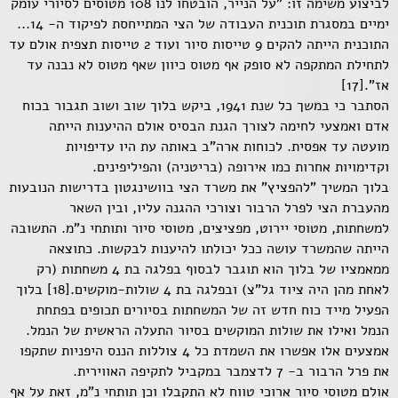
לביצוע משימה זו: "על הנייר, הובטחו לנו 108 מטוסים לסיורי עומק
ימיים במסגרת תוכנית העבודה של הצי המתייחסת לפיקוד ה- 14...
התוכנית הייתה להקים 9 טייסות סיור ועוד 2 טייסות תצפית אולם עד
לתחילת המתקפה לא סופק אף מטוס כיוון שאף מטוס לא נבנה עד
אז".[17]
הסתבר כי במשך כל שנת 1941, ביקש בלוך שוב ושוב תגבור בכוח
אדם ואמצעי לחימה לצורך הגנת הבסיס אולם ההיענות הייתה
מועטה עד אפסית. לכוחות ארה"ב באותה עת היו עדיפויות
וקדימויות אחרות כמו אירופה (בריטניה) והפיליפינים.
בלוך המשיך "להפציץ" את משרד הצי בוושינגטון בדרישות הנובעות
מהעברת הצי לפרל הרבור וצורכי ההגנה עליו, ובין השאר
למשחתות, מטוסי יירוט, מפציצים, מטוסי סיור ותותחי נ"מ. התשובה
הייתה שהמשרד עושה ככל יכולתו להיענות לבקשות. כתוצאה
ממאמציו של בלוך הוא תוגבר לבסוף בפלגה בת 4 משחתות (רק
לאחת מהן היה ציוד גל"צ) ובפלגה בת 4 שולות-מוקשים.[18] בלוך
הפעיל מייד כוח חדש זה של המשחתות בסיורים תכופים בפתחת
הנמל ואילו את שולות המוקשים בסיור התעלה הראשית של הנמל.
אמצעים אלו אפשרו את השמדת כל 4 צוללות הננס היפניות שתקפו
את פרל הרבור ב- 7 לדצמבר במקביל לתקיפה האווירית.
אולם מטוסי סיור ארוכי טווח לא התקבלו וכן תותחי נ"מ, זאת על אף