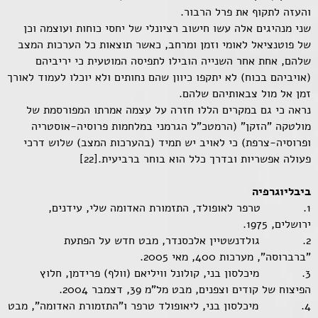
והעזה לתקוף את פרל הרבור.
שני מנהיגים אלה עשו חישוב רציונלי של יחסי כוחות ועוצמה וכן
של פוטנציאל לאומי וזמן ומרחב, כאשר תוצאות כל הערכות המצב
שלהם, אחת אחר השנייה הובילו לתפיסה המוטעית כי יריביהם
(אויביהם בכוח) לא יתקפו כיוון שהם נחותים ולא יוכלו לעמוד לאורך
זמן אל מול צבאותיהם שלהם.
נראה כי גם במקרים הללו חזרה על עצמה אמרתו המפורסמת של
מולטקה "הזקן" (הרמטכ"ל הגרמני במלחמות פרוסיה-אוסטריה
ופרוסיה-צרפת) כי לאויב יש תמיד (בהערכות המצב) שלוש דרכי
פעולה אפשריות ובדרך כלל הוא בוחר ברביעית.[22]
ביבליוגרפיה
1. טרפר לאופולד, התזמורת האדומה שלי, עידנים,
ירושלים, 1975.
2. גולדנשטיין אלכסנדר, מבט חדש על הפתעת
"ברברוסה", מערכות 400, מאי 2005.
3. מיכלסון בני, קולונל וויליאם (וולף) פרידמן, חלוץ
הפיצוח של קודים וצפנים, מבט מל"מ 39, דצמבר 2004.
4. מיכלסון בני, ליאופולד טרפר ו"התזמורת האדומה", מבט