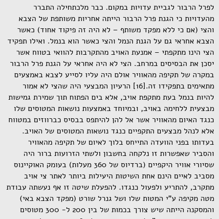
לפרל הרבור לגביית עדויות במקום. כבר מלכתחילה התברר
מהעדויות כי הגנת פרל הרבור הייתה אחריות משותפת של הצבא
והצי (אם כי ללא מפקד משותף – לא היה זה פיקוד אחוד) כאשר
הצבא אחראי גם על הגנת הנמל והצי כאשר הוא בנמל. ואילו תפקיד
הצי הינו מתקפתי – אמנעת האויב מהתקרבות להוואי בטווח אשר
יסכן את הבסיסים במרחב. הצי לא היה אחראי על הגנת פרל הרבור
במקרה של תקיפה מהאוויר אולם היה עליו לסייע לצבא באמצעים
מתאימים בתפקידו זה.[16] הרעיון המבצעי היה שהצי לא אמור
להיות בנמל בעת מתקפת אויב, אלא בים הפתוח תוך שמירת גמישות
מבצעית ללחימה באויב, ובמיוחד באמצעות נושאות המטוסים שלו
כנגד האיום מהאוויר אשר אל להן להיתפס בבסיס כברווזים במטווח
אלא לנהל מבצעים התקפיים כנגד נושאות המטוסים של האויב.
בעדותו בפני הוועדה התייחס בלוך לאיום של תקיפה מהאוויר
והסביר שאפשרות זו נלקחה בחשבון ולשתי הזרועות ברור היה
שסיורי אוויר היקפיים (ברדיוס של 360 מעלות) בעומק האוקיינוס
מסביב לאיים הינם אחת השיטות היעילות ביותר לאתר צי אויב
מתקרב, להתריע ולפעול כנגדו. להפעלת שיטה זו אף נעשתה עבודת
מטה מקיפה ע"י המטות שלו ושל גנרל שורט (מפקד הצבא באי)
והמסקנה הייתה שיש צורך בכמות של בין 200 ל- 300 מטוסים