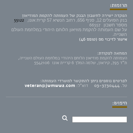
תרומות:
הפקדה ישירה לחשבון הבנק של העמותה להקמת המוזיאון
55122
בנק הפועלים 12, סניף 656, רחוב הנשיא 57 קרית אונו,
66557
מספר חשבון
על שם העמותה להקמת מוזיאון הלוחם היהודי במלחמת העולם
השנייה.
אישור לזיכוי מס (טופס 46)
המחאה לפקודת:
העמותה להקמת מוזיאון הלוחם היהודי במלחמת העולם השנייה,
ת"ד 793, קיראון, שלמה המלך 6 קריית אונו 5542106
לפרטים נוספים ניתן להתקשר למשרדי העמותה:
טל.
03-3730444
דוא"ל:
veteran@jwmww2.com
חיפוש: