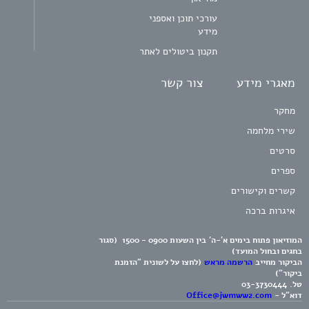
עורכי תוכן ואספני
מידע
תקנון ביטולים לאתר
מאגרי מידע
צור קשר
מחקר
שירי מלחמה
סרטים
ספרים
קשרים וקישורים
איגרות ברכה
המוזיאון פתוח בימים א'-ה' בין השעות 0900 - 1500 (סגור
בחגים ובחול המועד)
הביקור מחייב
הרשמה מראש
(לחצו על לשונית "הזמנת
ביקור")
טל.
03-3730444
דוא"ל -
Office@jwmww2.com