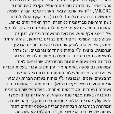
ארגון ארצי עם הנהגה מרכזית באוסלו וקיבלה את הכינוי
MILORG, ר"ת של ארגון צבאי. הארגון קיבל הכרה רשמית
מממשלת נורבגיה בגלות (בלונדון). מ-1942 החלו לזרום
נשק והוראות מבריטניה למחתרת, דרך האויר והים כאחת.
המחתרת החלה לבצע מבצעי חבלות שונים וגדלה עד להיקף
של כ-40 אלף איש. עם זאת מבצעים רציניים, כגון זה
שבוצע נגד המפעל לייצור מים כבדים בריוקאן, שהיה היחיד
מסוגו, שיכול היה לספק את מוצריו עבור תכנית הגרעין
הגרמנית, בוצעו ע"י כוחות מיוחדים נורבגיים, שנשלחו
למשימה זו מבריטניה. כן פעלה המחתרת להפצת מידע
במדינה באמצעות עיתונות מחתרתית, שהוציאה לאור.
המחתרת גם עסקה באיסוף מודיעין חשוב עבור בעלות הברית
על יעדים גרמנים ופעילות כוחותיהם בנורבגיה וסייעה
למבצעים שונים, שבוצעו ע"י כוחות בעלות הברית (טיבוע
אניית המערכה טירפיץ לדוגמא). רבים מחברי המחתרת היו
צעירים וצעירות, סטודנטים ואחרים. בעת הפלישה הגרמנית
לנורבגיה בשנת 1940 מנתה הקהילה היהודית בה כ-1700
נפש. 769 יהודים נשלחו למחנות ריכוז ורק 25 מהם שרדו.
המחתרת הנורבגית הצליחה להבריח כ-900 יהודים לתוך
שטחה של שבדיה הנייטרלית, בדומה למבצע שעשתה