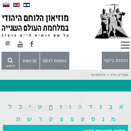
הזמנת ביקור
הוספת לוחם
תרומות
חיפוש
תפריט הדר >
הלוחמים
א
ב
ג
ד
ה
ו
ז
ח
ט
י
כ
ל
מ
נ
ס
ע
פ
צ
ק
ר
ש
ת
מספר תוצאות:1175