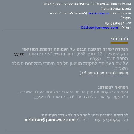
המוזיאון פתוח בימים א'-ה' בין השעות 0900 - 1500 (סגור
בחגים ובחול המועד)
הביקור מחייב
הרשמה מראש
(לחצו על לשונית "הזמנת
ביקור")
טל.
03-3730444
דוא"ל -
Office@jwmww2.com
תרומות:
הפקדה ישירה לחשבון הבנק של העמותה להקמת המוזיאון
55122
בנק הפועלים 12, סניף 656, רחוב הנשיא 57 קרית אונו,
66557
מספר חשבון
על שם העמותה להקמת מוזיאון הלוחם היהודי במלחמת העולם
השנייה.
אישור לזיכוי מס (טופס 46)
המחאה לפקודת:
העמותה להקמת מוזיאון הלוחם היהודי במלחמת העולם השנייה,
ת"ד 793, קיראון, שלמה המלך 6 קריית אונו 5542106
לפרטים נוספים ניתן להתקשר למשרדי העמותה:
טל.
03-3730444
דוא"ל:
veteran@jwmww2.com